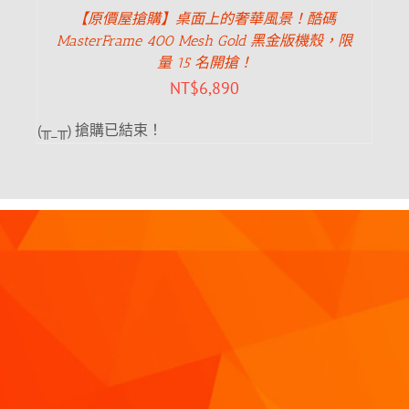
【原價屋搶購】桌面上的奢華風景！酷碼
MasterFrame 400 Mesh Gold 黑金版機殼，限
量 15 名開搶！
NT$
6,890
(╥_╥) 搶購已結束！