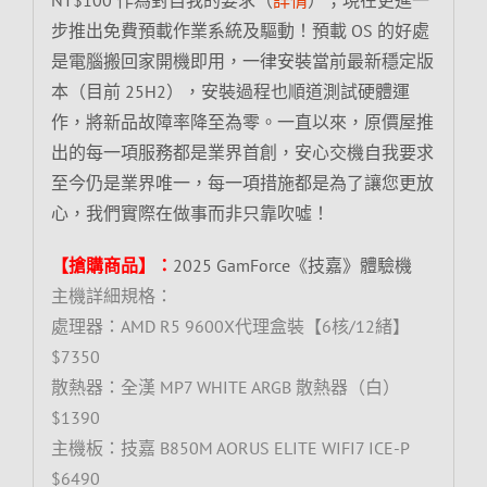
步推出免費預載作業系統及驅動！預載 OS 的好處
是電腦搬回家開機即用，一律安裝當前最新穩定版
本（目前 25H2），安裝過程也順道測試硬體運
作，將新品故障率降至為零。一直以來，原價屋推
出的每一項服務都是業界首創，安心交機自我要求
至今仍是業界唯一，每一項措施都是為了讓您更放
心，我們實際在做事而非只靠吹噓！
【搶購商品】：
2025 GamForce《技嘉》體驗機
主機詳細規格：
處理器：AMD R5 9600X代理盒裝【6核/12緒】
$7350
散熱器：全漢 MP7 WHITE ARGB 散熱器（白）
$1390
主機板：技嘉 B850M AORUS ELITE WIFI7 ICE-P
$6490