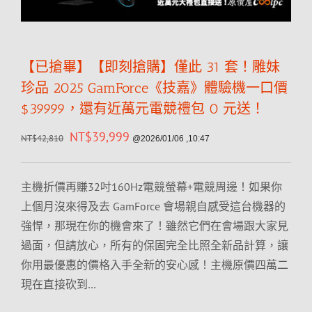
【已搶畢】【即刻搶購】僅此 31 套！雕妹
珍品 2025 GamForce《技嘉》體驗機一口價
$39999，還有近萬元電競禮包 0 元送！
NT$
39,999
NT$
42,810
@2026/01/06 ,10:47
主機折價再賺32吋160Hz電競螢幕+電競周邊！如果你
上個月沒來得及去 GamForce 會場親自感受這台機器的
強悍，那現在你的機會來了！雖然它們在會場跟大家見
過面，但請放心，所有的保固完全比照全新品計算，讓
你用最優惠的價格入手全新的安心感！主機原價四萬二
現在直接砍到…