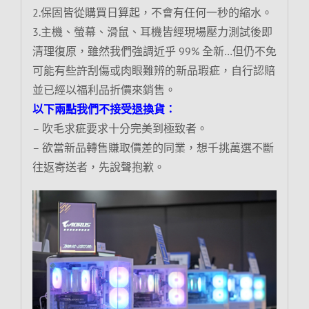
2.保固皆從購買日算起，不會有任何一秒的縮水。
3.主機、螢幕、滑鼠、耳機皆經現場壓力測試後即
清理復原，雖然我們強調近乎 99% 全新…但仍不免
可能有些許刮傷或肉眼難辨的新品瑕疵，自行認賠
並已經以福利品折價來銷售。
以下兩點我們不接受退換貨：
– 吹毛求疵要求十分完美到極致者。
– 欲當新品轉售賺取價差的同業，想千挑萬選不斷
往返寄送者，先說聲抱歉。