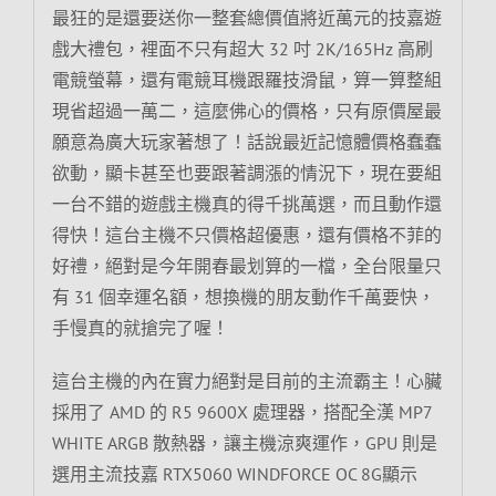
最狂的是還要送你一整套總價值將近萬元的技嘉遊
戲大禮包，裡面不只有超大 32 吋 2K/165Hz 高刷
電競螢幕，還有電競耳機跟羅技滑鼠，算一算整組
現省超過一萬二，這麼佛心的價格，只有原價屋最
願意為廣大玩家著想了！話說最近記憶體價格蠢蠢
欲動，顯卡甚至也要跟著調漲的情況下，現在要組
一台不錯的遊戲主機真的得千挑萬選，而且動作還
得快！這台主機不只價格超優惠，還有價格不菲的
好禮，絕對是今年開春最划算的一檔，全台限量只
有 31 個幸運名額，想換機的朋友動作千萬要快，
手慢真的就搶完了喔！
這台主機的內在實力絕對是目前的主流霸主！心臟
採用了 AMD 的 R5 9600X 處理器，搭配全漢 MP7
WHITE ARGB 散熱器，讓主機涼爽運作，GPU 則是
選用主流技嘉 RTX5060 WINDFORCE OC 8G顯示