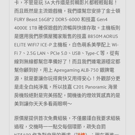
卡，不管是玩 3A 大作還是剪輯影片都輕輕鬆鬆！
而且既然是主流遊戲機，我們還幫您安排了金士頓
FURY Beast 16GB*2 DDR5-6000 和技嘉 Gen4
4000E 1TB 確保遊戲的流暢與快速存取。主機板則
是選用我們原價屋獨家販售的技嘉 B850M AORUS
ELITE WIFI7 ICE-P 主機板，白色萌系美學配上 Wi-
Fi 7、2.5G LAN、PCIe 5.0、USB、Type-C 等，從有
線到無線都幫您準備好了！而且我們連電源穩定都
幫你顧到好，用上 Apexgaming ALB-750 銀牌電
源，就是要讓你玩得爽快又用得安心！外觀部分更
是走全白純淨風，所以技嘉 C201 Panoramic 海景
房機殼絕對是完美搭配，開機後的燈效質感真的是
美到讓你天天多看兩眼啊～
原價屋提供首次免費組裝，不僅嚴謹自我要求組裝
過程，交機時一一點交每個環節，疏失自罰
NT$100 作為對自我的要求（
詳情
）；現在更進一