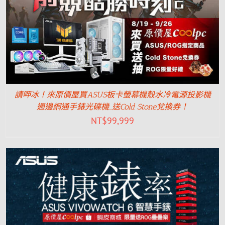
請呷冰！來原價屋買ASUS板卡螢幕機殼水冷電源投影機
週邊網通手錶光碟機…送Cold Stone兌換券！
NT$
99,999