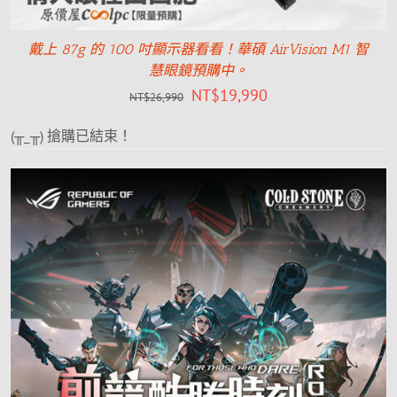
戴上 87g 的 100 吋顯示器看看！華碩 AirVision M1 智
慧眼鏡預購中。
NT$
19,990
NT$
26,990
(╥_╥) 搶購已結束！