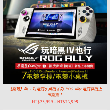
【開箱】叫 7 吋電競小桌機才對…ROG Ally 電競掌機上
市開賣！
NT$
23,999
NT$
26,999
–