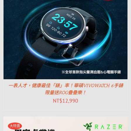
一表人才，健康最佳「錶」率！華碩VIVOWATCH 6手錶
限量送ROG疊疊樂！
NT$
12,990
大特賣