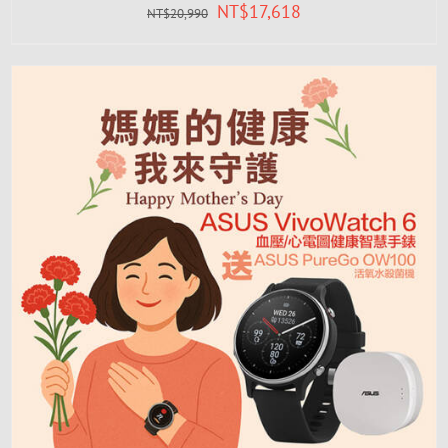
NT$
17,618
NT$
20,990