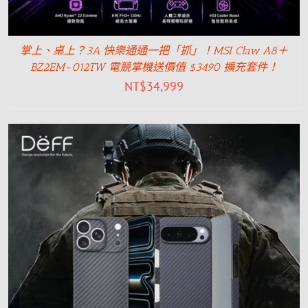
掌上、桌上？3A 快樂通通一把「抓」！MSI Claw A8＋
BZ2EM-012TW 電競掌機送價值 $3490 擴充套件！
NT$
34,999