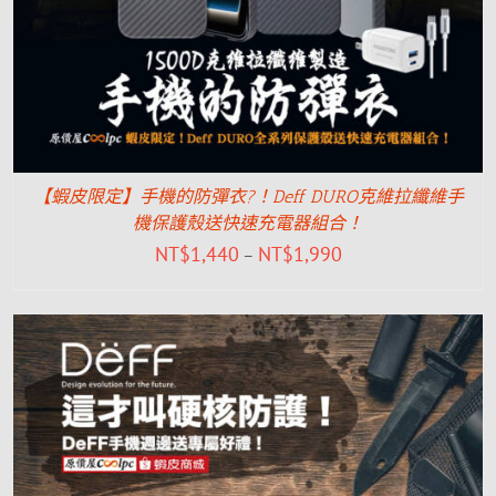
【蝦皮限定】手機的防彈衣?！Deff DURO克維拉纖維手
機保護殼送快速充電器組合！
NT$
1,440
NT$
1,990
–