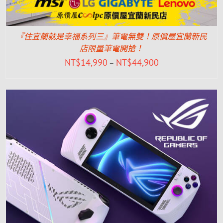
『住宜蘭就是幸福系列三』筆電無雙！原價屋宜蘭新民
店限量筆電開搶！
NT$
14,990
NT$
44,900
–