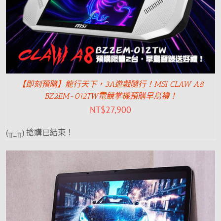
【即刻預購】龍行天下，3A遊戲隨行！MSI CLAW A8
BZ2EM-012TW電競掌機預購早鳥禮！
NT$
27,900
(╥_╥) 搶購已結束！