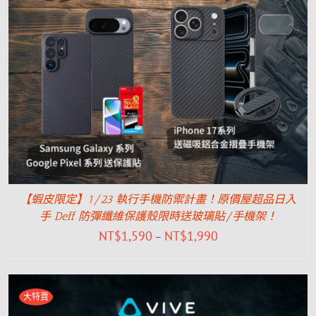
【蝦皮限定】1/23 執行手機防禦計畫！原價屋超品日入
手 Deff 防彈纖維保護殼限時送玻璃貼/手機架！
NT$
1,590
NT$
1,990
–
大特賣