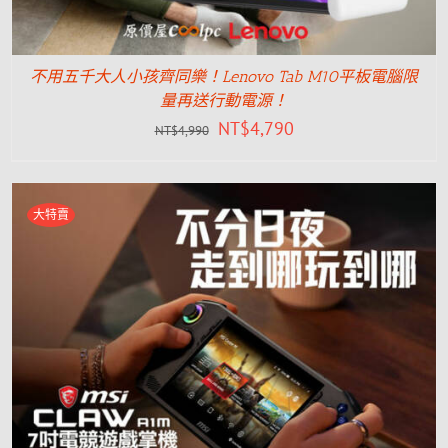
不用五千大人小孩齊同樂！Lenovo Tab M10平板電腦限
量再送行動電源！
NT$
4,790
NT$
4,990
大特賣