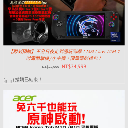
【即刻預購】不分日夜走到哪玩到哪！MSI Claw A1M 7
吋電競掌機/小主機，限量贈送禮包！
NT$
24,999
NT$
27,999
(╥_╥) 搶購已結束！