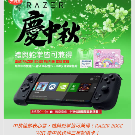
大特賣
中秋佳節表心意，禮與蛇掌皆可兼得！RAZER EDGE
WiFi 慶中秋送你三星記憶卡！