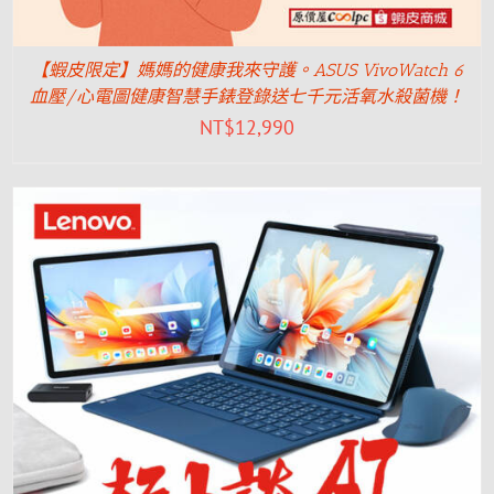
【蝦皮限定】媽媽的健康我來守護。ASUS VivoWatch 6
血壓/心電圖健康智慧手錶登錄送七千元活氧水殺菌機！
NT$
12,990