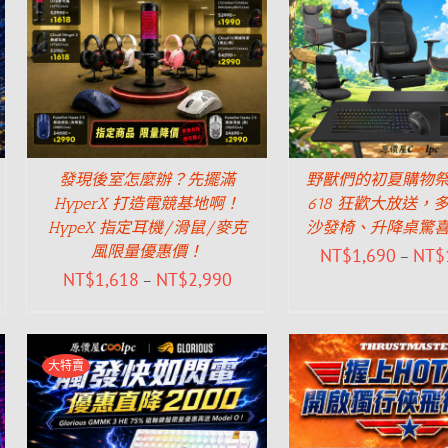
發現後室怎麼辦？先擺滿
野獸們的初夏購物祭！
HyperX 打造電競基地啊！
618 狂歡大放送，
HypeX 指定耳機/滑鼠/麥克
沙發椅、升降桌驚
風限量優惠價！
NT$
1,690
NT$
–
NT$
1,618
NT$
2,990
–
大特賣