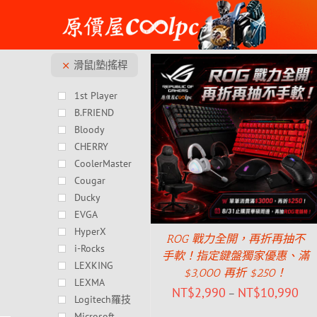
Skip
to
content
滑鼠|墊|搖桿
1st Player
B.FRIEND
Bloody
CHERRY
CoolerMaster
Cougar
Ducky
EVGA
HyperX
ROG 戰力全開，再折再抽不
i-Rocks
手軟！指定鍵盤獨家優惠、滿
LEXKING
$3,000 再折 $250！
LEXMA
NT$
2,990
NT$
10,990
–
Logitech羅技
Microsoft