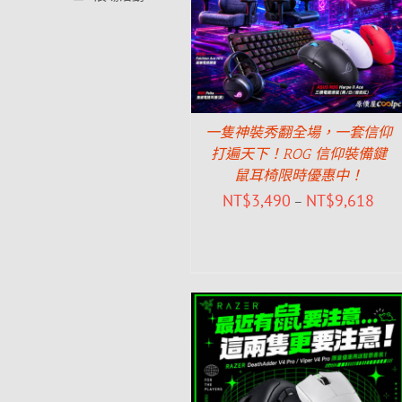
一隻神裝秀翻全場，一套信仰
打遍天下！ROG 信仰裝備鍵
鼠耳椅限時優惠中！
NT$
3,490
NT$
9,618
–