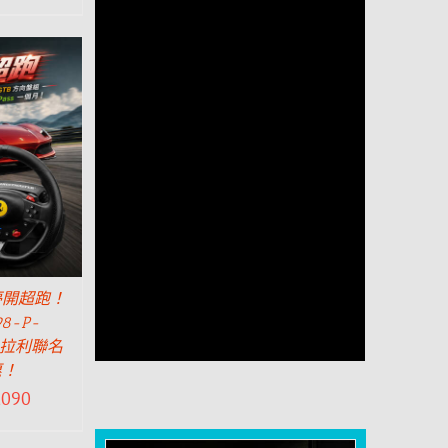
夢開超跑！
98-P-
B法拉利聯名
惠！
,090