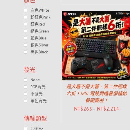
顏色
白色White
粉紅色Pink
紅色Red
綠色Green
藍色Blue
銀色Silver
黑色Black
發光
None
是大暑不是大薯，第二件照樣
RGB背光
六折！MSI 電競周邊暑假補給
不發光
餐開賣啦！
單色背光
NT$
263
NT$
2,214
–
傳輸類型
2.4GHz