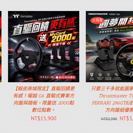
大特賣
【蝦皮商城限定】直驅回饋更
只要三千多就能圓
有感！曜越 G6 直驅式賽車方
Thrustmaster T
向盤與踏板，限量送 2000點
FERRARI 296GT
數位點數。
方向盤組優
NT$
15,900
NT$
3
NT$
3,390