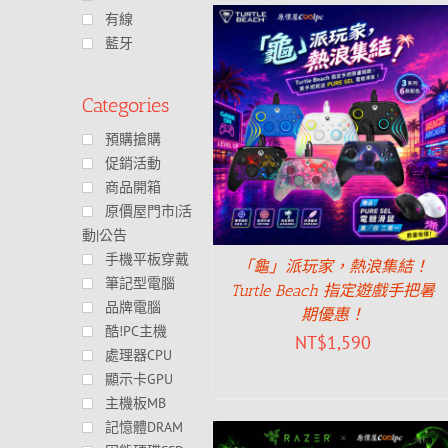
有線
藍牙
Categories
預購搶購
促銷活動
商品開箱
原價屋門市|活
動|公告
手機平板穿戴
「龜」派玩家，熱浪集結！
筆記型電腦
Turtle Beach 指定遊戲手把暑
品牌電腦
期優惠！
酷!PC主機
NT$
1,590
處理器CPU
顯示卡GPU
主機板MB
記憶體DRAM