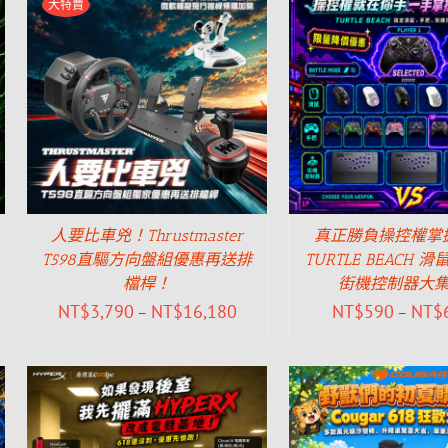
大特賣
人要比車兇！Thrustmaster
真正勝負操控權掌
T598直驅方向盤組優惠再送排
TURTLE BEACH
檔桿！
街機控制器大
NT$
3,790
NT$
16,180
NT$
590
NT$
–
–