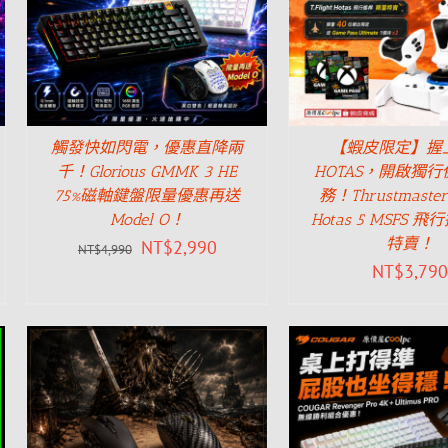
觸發快如閃電，優惠直降兩
【蝦皮限定】握
千！Glorious GMMK 3 HE
HOTAS，開啟獨
75%磁軸鍵盤限量優惠再送
務！Thrustmaster T
Model O！
Hotas 5 MSFS 
特賣！
NT$
2,990
NT$
4,990
NT$
3,790