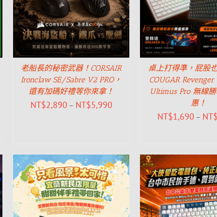
老船長的秘密武器！CORSAIR
桌上打得準，屁股
Ironclaw SE/Sabre V2 PRO，
COUGAR Revenger
還有加碼好禮等你來拿！
Ultimus Pro 無
惠！
NT$
2,890
NT$
5,990
–
NT$
1,690
NT
–