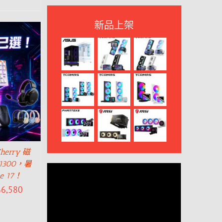
新品上架
rry 磁
300，暑
 17！
$
6,580