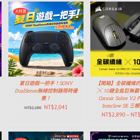
大特賣
夏日遊戲一把手！SONY
【開箱】全碳纖維
DualSense無線控制器限時優
╳ 10鍵全能巨無
惠！
Corsair Sabre V2 
Ironclaw SE 
NT$
2,041
NT$
2,280
NT$
2,890
NT
–