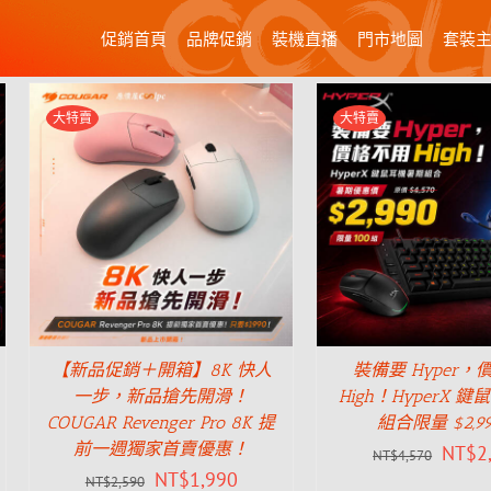
促銷首頁
品牌促銷
裝機直播
門市地圖
套裝
大特賣
大特賣
【新品促銷＋開箱】8K 快人
裝備要 Hyper，
一步，新品搶先開滑！
High！HyperX 
COUGAR Revenger Pro 8K 提
組合限量 $2,9
前一週獨家首賣優惠！
NT$
2
NT$
4,570
NT$
1,990
NT$
2,590