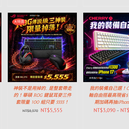
大特賣
神裝不是用掉的… 是整套帶走
我的裝備自己選！Che
的！華碩 ROG 鍵鼠耳麥三件
軸自由搭最高現省$1
套限量 100 組只要 5555！
期加碼再抽iPhone
NT$
5,555
NT$
3,090
NT
–
NT$
8,370