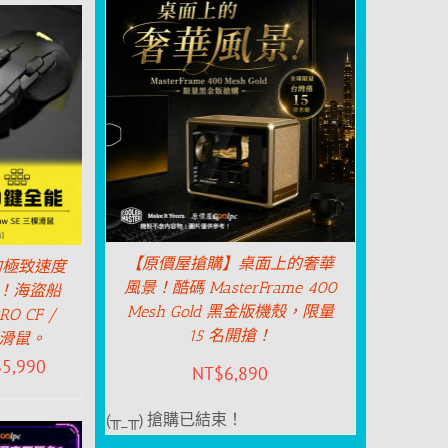
【原價屋搶購】桌面上的奢華
的極致速度
風景！酷碼 MasterFrame 400
霸！海盜船
Mesh Gold 黑金版機殼，限量
PRO CF /
15 名開搶！
三模滑鼠。
$
5,990
NT$
6,890
(╥_╥) 搶購已結束！