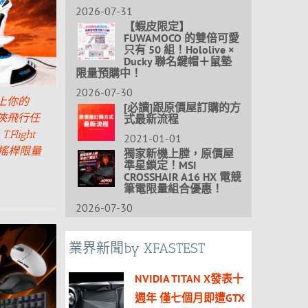
2026-07-31
【蝦皮限定】
FUWAMOCO 的雙倍可愛
只有 50 組！Hololive ×
Ducky 聯名鍵帽＋鼠墊
限量預購中！
2026-07-30
上你的
[必讀]跟原價屋訂購的方
行俠飛行任
式最新流程
.Flight
2021-01-01
飛行搖桿限量
獨家新機上膛，原價屋
準星鎖定！MSI
CROSSHAIR A16 HX 電競
筆電限量組合優惠！
2026-07-30
業界新聞by XFASTEST
NVIDIA TITAN X發表十
週年 僅七個月即遭GTX