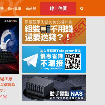
線上估價
主機
Buy筆電
新品牆
價格不用
鍵鼠耳機暑期
90！
,990