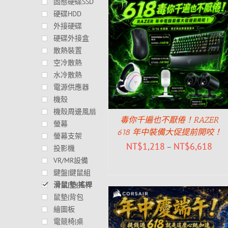
固態硬碟SSD
硬碟HDD
外接硬碟
硬碟外接盒
散熱裝置
空冷散熱
水冷散熱
電源供應器
機殼
機殼周邊風扇
毒你千遍也不厭倦！RAZER
螢幕
618 年中裝備大促提前開咬！
螢幕支架
NT$
1,218
NT$
6,618
–
投影機
VR/MR設備
鍵盤|鍵鼠組
滑鼠|墊|搖桿
鼠墊|背包
繪圖板
電競椅|桌