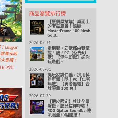
商品瀏覽排行榜
【原價屋搶購】桌面上
的奢華風景！酷碼
MasterFrame 400 Mesh
Gold…
2026-07-31
Cougar
走到哪，幻獸都由我掌
握！酷！PC【聖光幻
多款萬元級
獸】【混沌幻獸】送你
喜大省錢！
玩遊戲。
16,990
2026-08-01
挺玩家講仁義，拚用料
無所懼！酷！PC【仁者
無敵】【勇者無懼】合
計限量 100 台！
2026-07-29
【蝦皮限定】杜比全景
聲援，聽見信仰呼喚！
ROG Gjallar Soundbar喇
叭限量20組開搶！