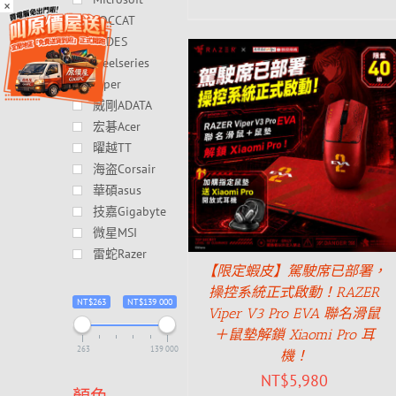
×
ROCCAT
SADES
steelseries
Viper
威剛ADATA
宏碁Acer
曜越TT
海盗Corsair
華碩asus
技嘉Gigabyte
微星MSI
雷蛇Razer
【限定蝦皮】駕駛席已部署，
操控系統正式啟動！RAZER
NT$263
NT$139 000
Viper V3 Pro EVA 聯名滑鼠
＋鼠墊解鎖 Xiaomi Pro 耳
263
139 000
機！
NT$
5,980