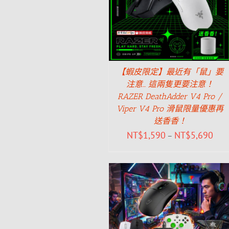
【蝦皮限定】最近有「鼠」要
注意… 這兩隻更要注意！
RAZER DeathAdder V4 Pro /
Viper V4 Pro 滑鼠限量優惠再
送香香！
NT$
1,590
NT$
5,690
–