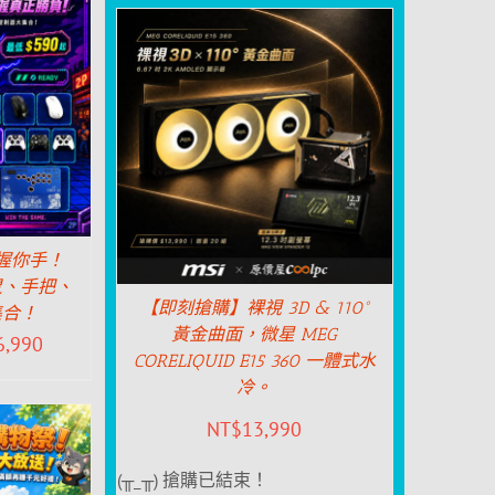
握你手！
 滑鼠、手把、
【即刻搶購】裸視 3D & 110°
集合！
黃金曲面，微星 MEG
6,990
CORELIQUID E15 360 一體式水
冷。
NT$
13,990
(╥_╥) 搶購已結束！