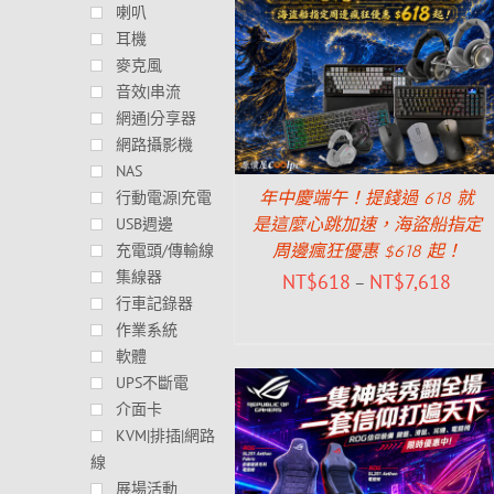
喇叭
耳機
麥克風
音效|串流
網通|分享器
網路攝影機
NAS
年中慶端午！提錢過 618 就
行動電源|充電
是這麼心跳加速，海盜船指定
USB週邊
周邊瘋狂優惠 $618 起！
充電頭/傳輸線
集線器
NT$
618
NT$
7,618
–
行車記錄器
作業系統
軟體
UPS不斷電
介面卡
KVM|排插|網路
線
展場活動