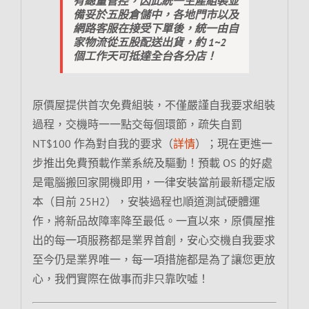
有總量管控，因此統一生產組裝並
備妥於五股倉儲中，各地門市以及
網路客服在接受下單後，統一由自
家物流從五股配送出貨，約 1~2
個工作天可抵達全台各分店！
原價屋提供首次免費組裝，不僅嚴謹自我要求組裝
過程，交機時一一點交每個環節，疏失自罰
NT$100 作為對自我的要求（
詳情
）；現在更進一
步推出免費預載作業系統及驅動！預載 OS 的好處
是電腦搬回家開機即用，一律安裝當前最新穩定版
本（目前 25H2），安裝過程也順道測試硬體運
作，將新品故障率降至最低。一直以來，原價屋推
出的每一項服務都是業界首創，安心交機自我要求
至今仍是業界唯一，每一項措施都是為了讓您更放
心，我們實際在做事而非只靠吹噓！