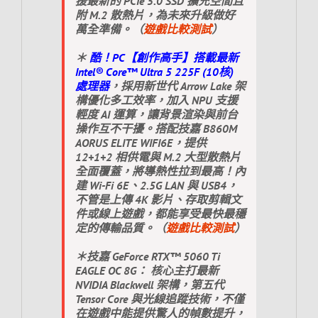
援最新的 PCIe 5.0 SSD 擴充空間且
附 M.2 散熱片，為未來升級做好
萬全準備。（
遊戲比較測試
）
＊
酷！PC【創作高手】搭載最新
Intel® Core™ Ultra 5 225F (10核)
處理器
，採用新世代 Arrow Lake 架
構優化多工效率，加入 NPU 支援
輕度 AI 運算，讓背景渲染與前台
操作互不干擾。搭配技嘉 B860M
AORUS ELITE WIFI6E，提供
12+1+2 相供電與 M.2 大型散熱片
全面覆蓋，將導熱性拉到最高！內
建 Wi-Fi 6E、2.5G LAN 與 USB4，
不管是上傳 4K 影片、存取剪輯文
件或線上遊戲，都能享受最快最穩
定的傳輸品質。（
遊戲比較測試
）
＊技嘉 GeForce RTX™ 5060 Ti
EAGLE OC 8G： 核心主打最新
NVIDIA Blackwell 架構，第五代
Tensor Core 與光線追蹤技術，不僅
在遊戲中能提供驚人的幀數提升，