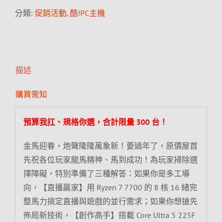
分類:
促銷活動
,
酷!PC主機
描述
購買需知
預算我扛、規格你選，合計限量 300 台！
金馬迎春，炮聲隆隆萬象新！要過年了，原價屋首
先祝各位玩家龍馬精神、馬到成功！為玩家掃除選
擇障礙，特別準備了三種解答：如果你是多工導
向，【直播贏家】用 Ryzen 7 7700 的 8 核 16 緒完
整馬力搞定直播與遊戲的並行需求；如果你想搶先
佈局新技術，【創作高手】搭載 Core Ultra 5 225F