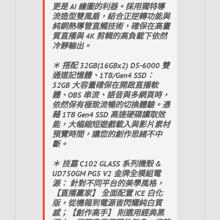
更是 AI 繪圖的利器。採用獨特導
流造型雙風扇，結合正逆轉功能與
純銅熱導管直觸技術，確保在高畫
質直播與 4K 剪輯的高負載下依然
冷靜輸出。
＊ 搭配 32GB(16GBx2) D5-6000 雙
通道記憶體、1TB/Gen4 SSD：
32GB 大容量確保在開啟直播軟
體、OBS 串流、語音與多網頁時，
依然保有極致流暢的切換體驗。憑
藉 1TB Gen4 SSD 高速硬碟讀取效
能，大幅縮短遊戲載入與影片素材
預覽時間，讓您的創作思緒不中
斷。
＊ 技嘉 C102 GLASS 系列機殼 &
UD750GM PG5 V2 金牌全模組電
源： 針對不同平台的美學風格，
【直播贏家】 全面配置 ICE 白化
版，從機箱到電源皆閃耀純白質
感；【創作高手】 則選用經典黑