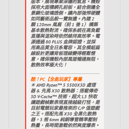
版本，展現專業深穩的氣息。機殼
採用大面積網孔前板，結合側邊全
景鋼化玻璃透側，讓內部強悍硬體
如同藝術品般一覽無遺。內建 2
顆 120mm 風扇（前 1 後 1）構築
基本散熱對流，確保系統在高負載
直播與渲染時依然維持高效率。電
源通過 80 PLUS 金牌認證，並採
用高品質全日系電容，其全模組扁
線設計更讓背板理線變得輕鬆愜
意，確保機殼內部風道暢通無阻，
散熱效率極大化！
酷！PC【全能玩家】專屬
＊ AMD Ryzen™ 5 5500X3D 處理
器 & 先馬 X30 散熱器：搭載傳奇
3D V-Cache™ 技術，超大 L3 快取
讓遊戲幀數表現直接越級打怪，是
目前電競玩家最推崇的 C/P 值遊戲
之王。搭配先馬 X30 全黑化散熱
器，3 根 6mm 純銅導管精準壓制
熱量，長時間激戰依然爽度爆表。