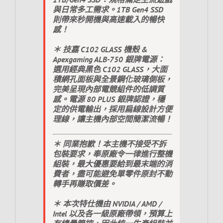
與日常多工需求。1TB Gen4 SSD
則帶來秒開機與高速載入的暢快
感！
＊ 技嘉 C102 GLASS 機殼 &
Apexgaming ALB-750 銀牌電源：
選用經典黑色 C102 GLASS，大面
積網孔面板與全景鋼化玻璃側板，
完美呈現內部電競組件的低調質
感。電源 80 PLUS 銀牌認證，穩
定的供電輸出，採用扁線設計方便
理線，讓主機內部空間簡潔流暢！
＊ 同業抱歉！本主機不接受不拆
包裝要求，奉原廠令一律進行整機
組裝，最大優惠要給到最末端的消
費者，盡可能避免單零件原封不動
轉手再賺取價差。
＊ 本次特仕機由 NVIDIA / AMD /
Intel 以及各一級原廠帶領，預算上