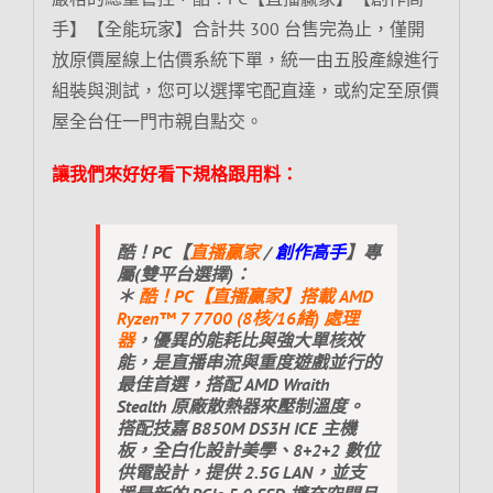
手】【全能玩家】合計共 300 台售完為止，僅開
放原價屋線上估價系統下單，統一由五股產線進行
組裝與測試，您可以選擇宅配直達，或約定至原價
屋全台任一門市親自點交。
讓我們來好好看下規格跟用料：
酷！PC【
直播贏家
/
創作高手
】專
屬(雙平台選擇)：
＊
酷！PC【直播贏家】搭載 AMD
Ryzen™ 7 7700 (8核/16緒) 處理
器
，優異的能耗比與強大單核效
能，是直播串流與重度遊戲並行的
最佳首選，搭配 AMD Wraith
Stealth 原廠散熱器來壓制溫度。
搭配技嘉 B850M DS3H ICE 主機
板，全白化設計美學、8+2+2 數位
供電設計，提供 2.5G LAN，並支