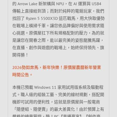
的 Arrow Lake 新架構與 NPU，在 AI 運算與 USB4
傳輸上直接給到頂；而對於純粹的電競玩家，我們
找回了 Ryzen 5 5500X3D 這匹戰馬，用大快取優勢
在戰場上橫掃千軍。讓您依品牌偏好與使用需求隨
心挑選。原價屋扛下所有規格配對的壓力，為的就
是讓您在開春之際，能以最完美的姿態龍騰馬躍，
在直播、創作與遊戲的戰場上，始終保持領先、旗
開得勝！
2026勢如奔馬，新年快樂！原價屋農曆新年營業
時間公告。
本機已預載 Windows 11 家用試用版系統及驅動程
式。職人級的組裝工藝、完美的線材規劃，搭配開
機即可試用的便利性，這就是原價屋與一般電商
「隨便組、隨便賣」的最大差異化！由於預算上有
嚴格的總量管控，酷！PC【直播贏家】【創作高