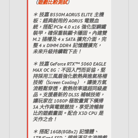
（
遊戲比較測試
）
＊ 技嘉 B550M AORUS ELITE 主機
板：經典耐用的 AORUS 電競血
統，搭配 PCIe 4.0 x16 強化型鋼鐵
裝甲，確保重裝顯卡穩固。內建雙
M.2 插槽及 4 x SATA 擴充介面，完
整 4 x DIMM DDR4 記憶體擴充，
未來升級持續戰下去！
＊ 技嘉 GeForce RTX™ 5060 EAGLE
MAX OC 8G：不因入門而妥協，堅
持採用三風扇強化散熱與進氣格柵
技術（Screen Cooling），讓後方氣
流輕鬆穿透，散熱效率遠超同級產
品。支援最新的 DLSS 補幀技術，
讓玩家在 1080P 極致畫質下橫掃
3A 大作與電競競技，享受流暢無
比的遊戲畫面。配合 X3D CPU 是
天作之合！
＊ 搭配 16GB(8GBx2) 記憶體、
1TB/Gen4 SSD：規格滿足主流遊戲