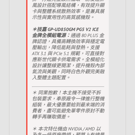
風設計搭配導風結構，有效提升顯
卡與整體系統散熱效率，是兼具展
示性與實用性的高質感機殼。
＊技嘉 GP-UD850GM PG5 V2 ICE
金牌全模組電源：
通過 80 PLUS 金
牌認證，具備高轉換效率與穩定電
壓輸出，降低能耗與發熱。支援
ATX 3.1 與 PCIe 5.1 規範，可直接對
應新世代顯卡供電需求。全模組化
設計讓整線更簡潔，提升機殼內部
氣流與美觀，同時白色外觀完美融
入整體主題配置。
＊ 同業抱歉！本主機不接受不拆
包裝要求，奉原廠令一律進行整機
組裝，最大優惠要給到最末端的消
費者，盡可能避免單零件原封不動
轉手再賺取價差。
＊ 本次特仕機由 NVIDIA / AMD 以
及各一級原廠帶領，預算上有總量