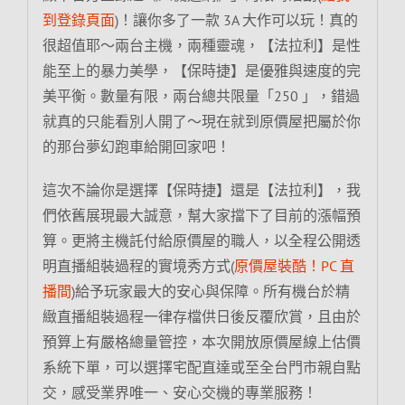
到登錄頁面
)！讓你多了一款 3A 大作可以玩！真的
很超值耶～兩台主機，兩種靈魂，【法拉利】是性
能至上的暴力美學，【保時捷】是優雅與速度的完
美平衡。數量有限，兩台總共限量「250 」，錯過
就真的只能看別人開了～現在就到原價屋把屬於你
的那台夢幻跑車給開回家吧！
這次不論你是選擇【保時捷】還是【法拉利】，我
們依舊展現最大誠意，幫大家擋下了目前的漲幅預
算。更將主機託付給原價屋的職人，以全程公開透
明直播組裝過程的實境秀方式(
原價屋裝酷！PC 直
播間
)給予玩家最大的安心與保障。所有機台於精
緻直播組裝過程一律存檔供日後反覆欣賞，
且由於
預算上有嚴格總量管控，本次開放原價屋線上估價
系統下單，
可以選擇宅配直達或至全台門市親自點
交，感受業界唯一、安心交機
的專業服務！