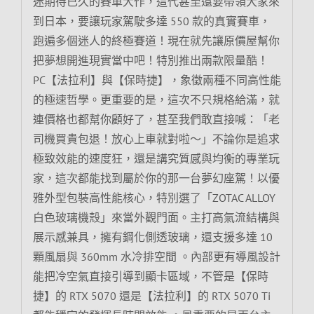
迷期待已久的賽車大作，這代甚至還要帶領大家來
到日本，要讓玩家駕駛多達 550 款的真實賽車，
跑遍多個迷人的終極賽道！現在就先讓原價屋幫你
把夢想開進現實當中吧！特別推出兩款限量酷！
PC【法拉利】與【保時捷】，象徵兩種不同高性能
的極速哲學。更重要的是，這次不只規格給滿，就
連價格也都幫你顧好了，甚至我們敢直接喊：「老
司機買貴包退！放心上車就對啦～」不論你是追求
極致效能的速度狂，還是講究質感與均衡的專業玩
家，這次都能找到屬於你的那一台夢幻座駕！以優
雅外型包裝高性能核心，特別選了「ZOTAC ALLOY
白色玻璃機殼」來當外觀門面。主打高氣流結構與
展示感兼具，擁有鋼化側透玻璃，還支援多達 10
顆風扇與 360mm 水冷排空間 。內部更有導風設計
能把冷空氣直接引導到顯卡區域，不管是【保時
捷】的 RTX 5070 還是【法拉利】的 RTX 5070 Ti