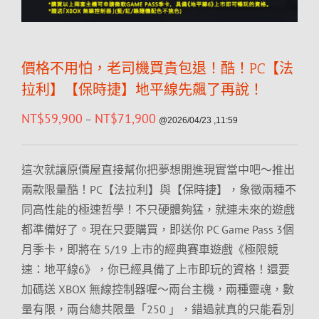
價格不用怕，老司機買貴包退！酷！PC【法
拉利】【保時捷】地平線先飆了再說！
NT$
59,900
NT$
71,900
–
@2026/04/23 ,11:59
這次就讓原價屋直接幫你把夢想開進現實當中吧～推出
兩款限量酷！PC【法拉利】與【保時捷】，象徵兩種不
同高性能的極速哲學！不只硬體夠猛，就連未來的遊戲
都準備好了。現在只要購買，即送你 PC Game Pass 3個
月季卡，即將在 5/19 上市的經典賽車遊戲《極限競
速：地平線6》，你已經具備了上市即玩的資格！還要
加碼送 XBOX 無線控制器喔～兩台主機，兩種靈魂，數
量有限，兩台總共限量「250 」，錯過就真的只能看別