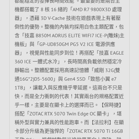
都能穩定的發揮長時間效能 。最重要的是兩台主
機都搭載了 8 核 16 緒的「AMD R7 9800X3D 處理
器」，憑藉 3D V-Cache 技術在遊戲表現上有著壓
倒性的優勢。整機的內裝均採用白色主題配置，包
含「技嘉 B850M AORUS ELITE WIFI7 ICE-P(雕妹)主
機板」與「GP-UD850GM PG5 V2 ICE 電源供應
器」，視覺與性能同步到位！再搭配「技嘉 EAGLE
360 ICE 一體式水冷」，長時間高負載依然穩定冷
靜輸出。整體配置採用高速記憶體「威剛 32G(雙
通16G*2)D5-5600」與 Gen4 SSD「致態小翼 e7
1TB」，讓載入與反應幾乎零延遲。這兩台不只是
快，而是全力衝刺的代表！其實兩台的規格配置近
乎一樣，主要是在顯卡上的選擇而已。【保時捷】
搭配「ZOTAC RTX 5070 Twin Edge OC 顯卡」，堪
稱外型與實力兼具的性能跑車。而【法拉利】在顯
卡部分升級為更強悍的「ZOTAC RTX 5070 Ti 16GB