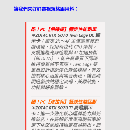
讓我們來好好審視規格跟用料：
酷！PC【保時捷】穩定性能跑車
＊ZOTAC RTX 5070 Twin Edge OC 顯
示卡：
鎖定 2K～4K 主流高畫質遊
戲環境，採用新世代 GPU 架構，
支援進階光線追蹤與 AI 加速技術
（如 DLSS），能在高畫質下同時
維持優異幀率表現。Twin Edge 雙
風扇設計搭配優化散熱模組，有效
控制核心溫度與噪音表現，讓長時
間遊戲依然穩定流暢，兼顧效能、
功耗與靜音體驗。
酷！PC【法拉利】極致性能猛獸
＊ZOTAC RTX 5070 Ti 高階顯示
卡：
進一步強化核心運算能力與光
追效能，在高解析度與高刷新率設
定下依然能維持穩定高幀輸出。面