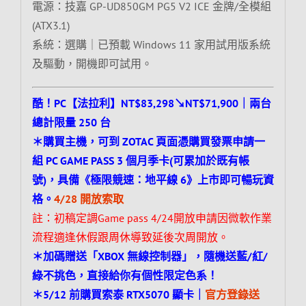
電源：技嘉 GP-UD850GM PG5 V2 ICE 金牌/全模組
(ATX3.1)
系統：選購｜已預載 Windows 11 家用試用版系統
及驅動，開機即可試用。
酷！PC【法拉利】NT$83,298↘NT$71,900｜兩台
總計限量 250 台
＊購買主機，可到 ZOTAC 頁面憑購買發票申請一
組 PC GAME PASS 3 個月季卡(可累加於既有帳
號)，具備《極限競速：地平線 6》上市即可暢玩資
格。
4/28 開放索取
註：初稿定調Game pass 4/24開放申請因微軟作業
流程適逢休假跟周休導致延後次周開放。
＊加碼贈送「XBOX 無線控制器」，隨機送藍/紅/
綠不挑色，直接給你有個性限定色系！
＊5/12 前購買索泰 RTX5070 顯卡｜
官方登錄送