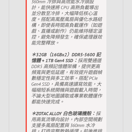
360mm 冷排與高效能水冷頭設
計，能快速將 CPU 高熱負載導出
並分散至冷排，大幅降低核心溫
度。搭配高風壓風扇與優化水路結
構，即使長時間高負載運作（如遊
戲、直播或創作）仍能維持穩定溫
控，避免降頻發生，確保處理器效
能完整釋放。
＊32GB（16GBx2）DDR5-5600 記
憶體 + 1TB Gen4 SSD：
採用雙通道
DDR5 高頻記憶體架構，提供更高
頻寬與更低延遲，有效提升遊戲幀
數穩定性與多工效率。搭配 PCIe
Gen4 SSD，具備高速讀寫效能，大
幅縮短系統開機與遊戲載入時間，
不論大型地圖讀取或專業軟體運作
都能快速完成。
＊ZOTAC ALLOY 白色玻璃機殼：
採
用高氣流導向設計，內部空間規劃
支援多風扇配置與 360mm 水冷
排，打造完整散熱循環。前後進排