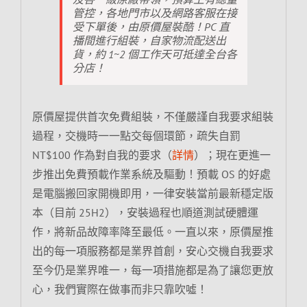
管控，各地門市以及網路客服在接
受下單後，由原價屋裝酷！PC 直
播間進行組裝，自家物流配送出
貨，約 1~2 個工作天可抵達全台各
分店！
原價屋提供首次免費組裝，不僅嚴謹自我要求組裝
過程，交機時一一點交每個環節，疏失自罰
NT$100 作為對自我的要求（
詳情
）；現在更進一
步推出免費預載作業系統及驅動！預載 OS 的好處
是電腦搬回家開機即用，一律安裝當前最新穩定版
本（目前 25H2），安裝過程也順道測試硬體運
作，將新品故障率降至最低。一直以來，原價屋推
出的每一項服務都是業界首創，安心交機自我要求
至今仍是業界唯一，每一項措施都是為了讓您更放
心，我們實際在做事而非只靠吹噓！