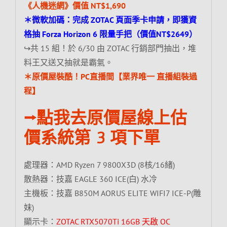
《人機迷網》價值 NT$1,690
＊微軟加碼：完成 ZOTAC 頁面季卡申請，即獲資
格抽 Forza Horizon 6 限量手把（價值NT$2649）
↪共 15 組！於 6/30 由 ZOTAC 行銷部門抽出，堆
料王又送又抽就是霸氣。
＊原價屋裝酷！PC直播間【業界唯一 直播組裝過
程】
⭢點我去原價屋線上估
價系統第 3 項下單
處理器：AMD Ryzen 7 9800X3D (8核/16緒)
散熱器：技嘉 EAGLE 360 ICE(白) 水冷
主機板：技嘉 B850M AORUS ELITE WIFI7 ICE-P(雕
妹)
顯示卡：
ZOTAC RTX5070Ti 16GB 天啟 OC