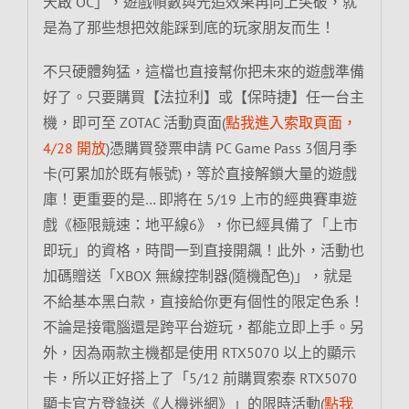
天啟 OC」，遊戲幀數與光追效果再向上突破，就
是為了那些想把效能踩到底的玩家朋友而生！
不只硬體夠猛，這檔也直接幫你把未來的遊戲準備
好了。只要購買【法拉利】或【保時捷】任一台主
機，即可至 ZOTAC 活動頁面(
點我進入索取頁面，
4/28 開放
)憑購買發票申請 PC Game Pass 3個月季
卡(可累加於既有帳號)，等於直接解鎖大量的遊戲
庫！更重要的是… 即將在 5/19 上市的經典賽車遊
戲《極限競速：地平線6》，你已經具備了「上市
即玩」的資格，時間一到直接開飆！此外，活動也
加碼贈送「XBOX 無線控制器(隨機配色)」，就是
不給基本黑白款，直接給你更有個性的限定色系！
不論是接電腦還是跨平台遊玩，都能立即上手。另
外，因為兩款主機都是使用 RTX5070 以上的顯示
卡，所以正好搭上了「5/12 前購買索泰 RTX5070
顯卡官方登錄送《人機迷網》」的限時活動(
點我