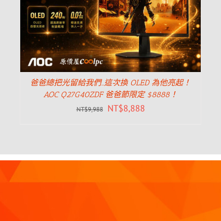
爸爸總把光留給我們…這次換 OLED 為他亮起！
AOC Q27G40ZDF 爸爸節限定 $8888！
NT$
8,888
NT$
9,988