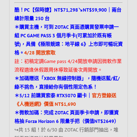
酷！PC【保時捷】NT$71,298↘NT$59,900｜兩台
總計限量 250 台
＊購買主機，可到 ZOTAC 頁面憑購買發票申請一
組 PC GAME PASS 3 個月季卡(可累加於既有帳
號)，具備《極限競速：地平線 6》上市即可暢玩資
格。
4/28 開放索取
註：初稿定調Game pass 4/
24開放申請因微軟作業
流程適逢休假跟周休導致延後次周開放。
＊加碼贈送「XBOX 無線控制器」，隨機送藍/紅/
綠不挑色，直接給你有個性限定色系！
＊5/12 前購買索泰 RTX5070 顯卡｜
官方登錄送
《人機迷網》價值 NT$1,690
＊微軟加碼：完成 ZOTAC 頁面季卡申請，即獲資
格抽 Forza Horizon 6 限量手把（價值NT$2649）
↪共 15 組！於 6/30 由 ZOTAC 行銷部門抽出，堆