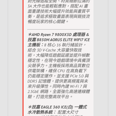
對光線追蹤全開、材質細節拉滿的
3A 大作也能輕鬆應對，搭配 AI 畫
面重建技術大幅提升效能與畫質平
衡，是追求極致畫面表現與競技流
暢度玩家的核心關鍵。
＊AMD Ryzen 7 9800X3D 處理器 &
技嘉 B850M AORUS ELITE WIFI7 ICE
主機板：
8 核心 16 執行緒設計，
結合 3D V-Cache 大容量快取技
術，大幅降低遊戲延遲並提升幀數
穩定性，在現今遊戲環境中具備頂
尖競爭力。主機板採用高品質數位
供電架構，確保 CPU 在高負載下
仍能穩定運作，並支援 PCIe 5.0 與
DDR5 記憶體，提供更高頻寬與未
來升級彈性。同時內建 Wi-Fi 7 與
2.5GbE 網路，全面強化高速連線體
驗，打造完整高效平台。
＊技嘉 EAGLE 360 ICE(白) 一體式
水冷散熱系統：
配置大尺寸