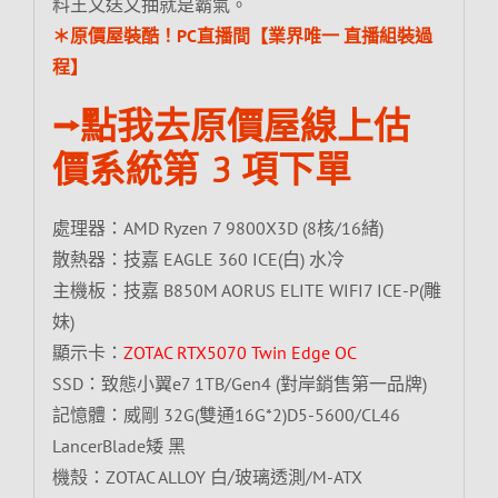
料王又送又抽就是霸氣。
＊原價屋裝酷！PC直播間【業界唯一 直播組裝過
程】
⭢點我去原價屋線上估
價系統第 3 項下單
處理器：AMD Ryzen 7 9800X3D (8核/16緒)
散熱器：技嘉 EAGLE 360 ICE(白) 水冷
主機板：技嘉 B850M AORUS ELITE WIFI7 ICE-P(雕
妹)
顯示卡：
ZOTAC RTX5070 Twin Edge OC
SSD：致態小翼e7 1TB/Gen4 (對岸銷售第一品牌)
記憶體：威剛 32G(雙通16G*2)D5-5600/CL46
LancerBlade矮 黑
機殼：ZOTAC ALLOY 白/玻璃透測/M-ATX