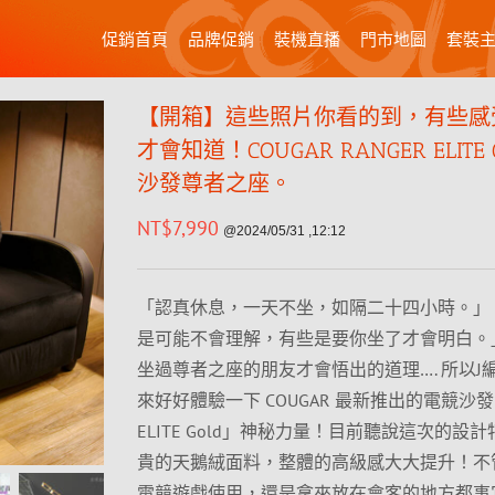
促銷首頁
品牌促銷
裝機直播
門市地圖
套裝
【開箱】這些照片你看的到，有些感
才會知道！COUGAR RANGER ELITE 
沙發尊者之座。
NT$
7,990
@2024/05/31 ,12:12
「認真休息，一天不坐，如隔二十四小時。」
是可能不會理解，有些是要你坐了才會明白。
坐過尊者之座的朋友才會悟出的道理…. 所以J
來好好體驗一下 COUGAR 最新推出的電競沙發「
ELITE Gold」神秘力量！目前聽說這次的設
貴的天鵝絨面料，整體的高級感大大提升！不
電競遊戲使用，還是拿來放在會客的地方都事