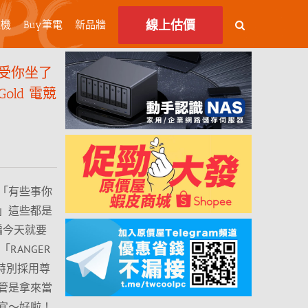
線上估價
主機
Buy筆電
新品牆
受你坐了
Gold 電競
「有些事你
」這些都是
編今天就要
RANGER
計特別採用尊
管是拿來當
宜～好啦！