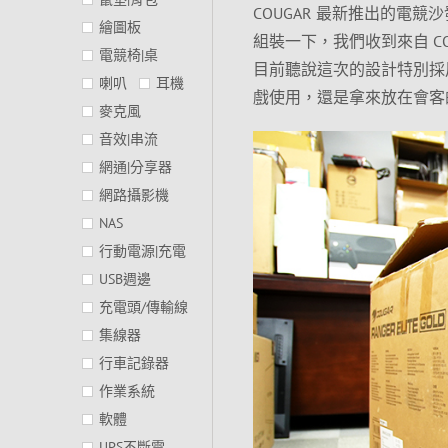
COUGAR 最新推出的電競沙
繪圖板
組裝一下，我們收到來自 C
電競椅|桌
目前聽說這次的設計特別採
喇叭
耳機
戲使用，還是拿來放在會客
麥克風
音效|串流
網通|分享器
網路攝影機
NAS
行動電源|充電
USB週邊
充電頭/傳輸線
集線器
行車記錄器
作業系統
軟體
UPS不斷電