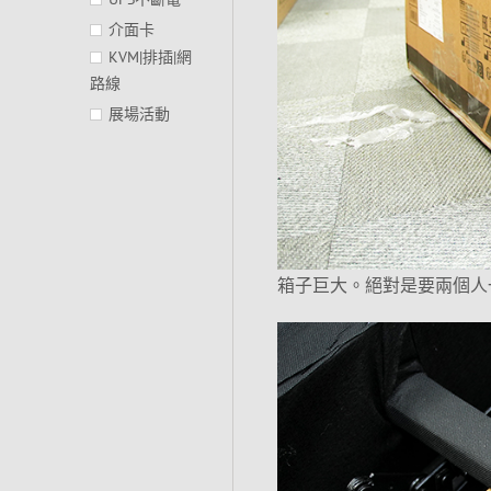
介面卡
KVM|排插|網
路線
展場活動
箱子巨大。絕對是要兩個人