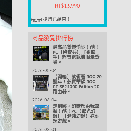
NT$
13,990
(╥_╥) 搶購已結束！
商品瀏覽排行榜
最高品質靜悄悄！酷！
PC【偵查兵】【狙擊
手】靜音電競機限量登
場。
2026-08-04
【開箱】就衝著 ROG 20
週年！必買華碩 ROG
GT-BE25000 Edition 20
路由器。
2026-08-04
走到哪，幻獸都由我掌
握！酷！PC【聖光幻
獸】【混沌幻獸】送你
玩遊戲。
2026-08-01