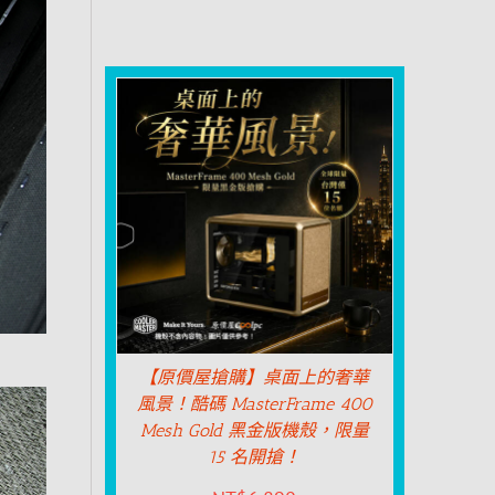
【原價屋搶購】桌面上的奢華
風景！酷碼 MasterFrame 400
Mesh Gold 黑金版機殼，限量
15 名開搶！