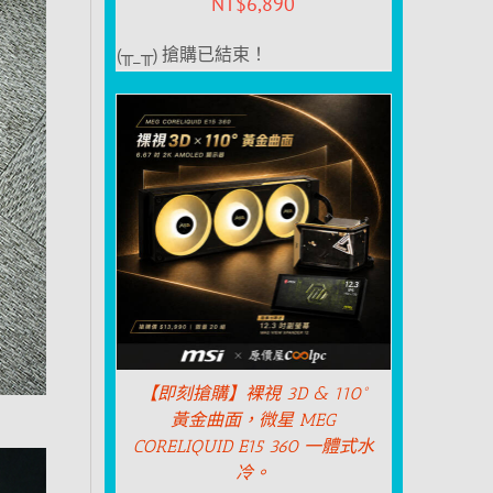
NT$
6,890
(╥_╥) 搶購已結束！
【即刻搶購】裸視 3D & 110°
黃金曲面，微星 MEG
CORELIQUID E15 360 一體式水
冷。