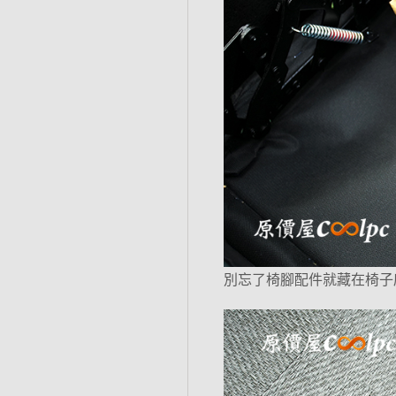
別忘了椅腳配件就藏在椅子