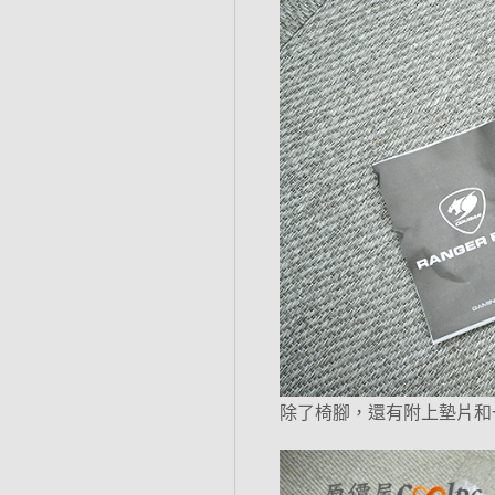
除了椅腳，還有附上墊片和