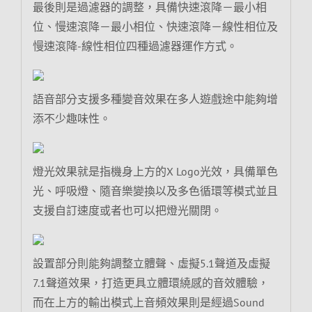
最後則是過濾器的調整，具備快速滾降－最小相
位、慢速滾降－最小相位、快速滾降－線性相位及
慢速滾降-線性相位四種過濾器運作方式。
語音部分支援多種變音效果在多人遊戲途中能夠增
添不少趣味性。
燈光效果就是指機身上方的X Logo光效，具備單色
光、呼吸燈、隨音樂變換以及多色循環等模式並且
支援自訂速度或者也可以把燈光關閉。
設置部分則能夠調整立體聲、虛擬5.1聲道及虛擬
7.1聲道效果，打造更具立體環繞感的音效體驗，
而在上方的輸出模式上音頻效果則是經過Sound