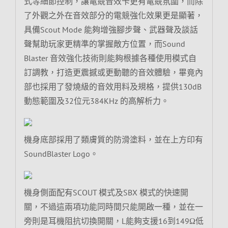
式等細節控制，讓電競音效卡更有電競氛圍，而除
了外觀之外在音效部分的電競強化效果更是顯著，
具備Scout Mode 能夠增強腳步聲、武器聲及談話
聲幫助玩家更精準的掌握敵方位置，而Sound
Blaster 音效強化技術則能夠根據各種使用模式自
訂調教，打造更震撼或更動聽的音效體驗，畢竟內
部也採用了發燒級的音效用料及規格，提供130dB
動態範圍及32位元384KHz 的高解析力。
機身底部採用了類膚質的防滑塗料，並在上方印有
SoundBlaster Logo。
機身側面配有SCOUT 模式及SBX 模式的快速開
關，不過這兩項功能同時間只能開啟一種，並在一
旁則是耳機阻抗切換開關，L能夠支援16到149Ω低