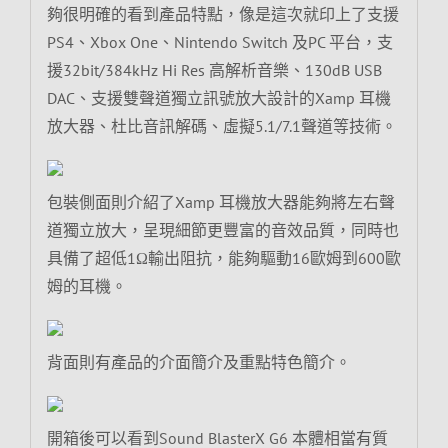
夠很明確的看到產品特點，像是這次就印上了支援
PS4、Xbox One、Nintendo Switch 及PC 平台，支
援32bit/384kHz Hi Res 高解析音樂、130dB USB
DAC、支援雙聲道獨立訊號放大設計的Xamp 耳機
放大器、杜比音訊解碼、虛擬5.1/7.1聲道等技術。
包裝側面則介紹了Xamp 耳機放大器能夠將左右聲
道獨立放大，呈現細節更豐富的音效品質，同時也
具備了超低1Ω輸出阻抗，能夠驅動16歐姆到600歐
姆的耳機。
背面則有產品的介面簡介及重點特色簡介。
開箱後可以看到Sound BlasterX G6 本體相當有質