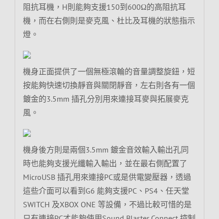
阻抗耳機，H則能夠支援150到600Ω的高阻抗耳
機，而在右側則是麥克風、杜比及耳機的狀態指示
燈。
機身正面提供了一個無極滾輪的音量調整旋鈕，短
按能夠快速切換靜音與關閉靜音，左右則各有一個
鍍金的3.5mm 插孔分別用來連接耳麥與拓展麥克
風。
機身後方則是兩個3.5mm 鍍金音效輸入輸出孔同
時也能夠支援光纖輸入輸出，並在最右側配置了
MicroUSB 插孔用來連接PC或是供電變壓器，透過
這些介面可以看到G6 能夠支援PC、PS4、任天堂
SWITCH 及XBOX ONE 等設備，不過比較可惜的是
只有連接PC才能夠使用Sound Blaster Connect 控制