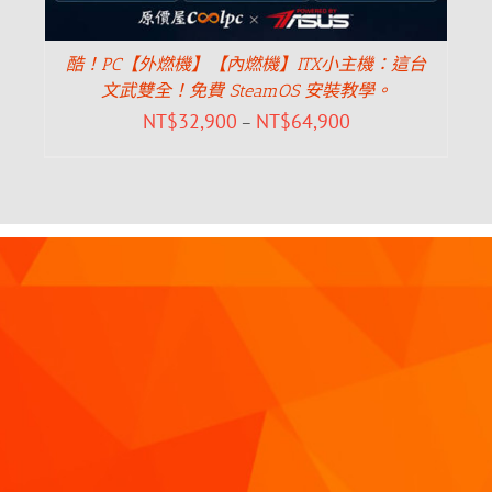
酷！PC【外燃機】【內燃機】ITX小主機：這台
文武雙全！免費 SteamOS 安裝教學。
NT$
32,900
NT$
64,900
–