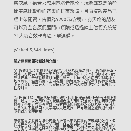
層次感，適合喜歡用電腦看電影、玩遊戲或是聽些
節奏感比較強的音樂的玩家選購，目前這款產品已
經上架開賣，售價為5290元(含稅)，有興趣的朋友
可以到全台原價屋門市選購或透過線上估價系統第
21大項音效卡專區下單選購。
(Visited 3,846 times)
關於原價屋開箱測試與介紹︰
(1) 數據測試：數據測試所取得之樣品為廠商送測、工程師ES版本、
海外同好提供，因此會因首發的韌體調校與正式上市的版本不同而
導致差異，是故數據資料僅提供參考，且每個人所處的空調環境、
地區氣候、溫度濕度、室內電壓、網路寬頻、搭配零件的參數設定
不同而致使差異更大，若與玩家測試有出入時歡迎提供訊息彼此良
性探討。
(2) 開箱介紹：由於透過網路傳遞，因此開箱品會因拍攝者使用的相
機、燈光、以及用戶端的螢幕顯色能力而出現差異，若想明確演示
歡迎至各地分店參考實機，所有技術規格最終以原廠為準，每個人
在意的點不盡相同，文章無法太過冗長，若有疏漏之處歡迎告知，
我們得以隨時補充。
原價屋電腦股份有限公司盡力維護本網站資料的正確與時效性，但
仍難免有文字錯誤或甚至價格一日三變的情況發生，使用者應自行
評估網站所提供之資料和內容是否正確，我們並不保證本網站所提