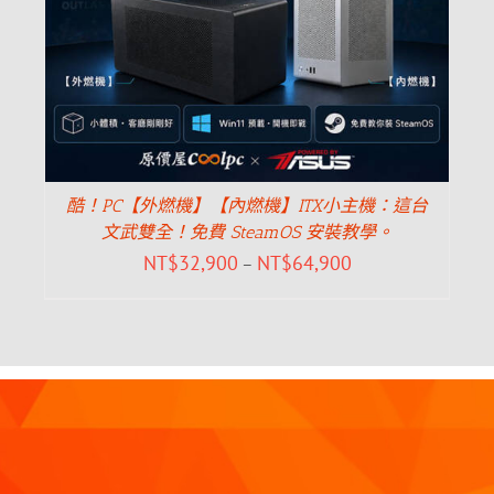
酷！PC【外燃機】【內燃機】ITX小主機：這台
文武雙全！免費 SteamOS 安裝教學。
NT$
32,900
NT$
64,900
–