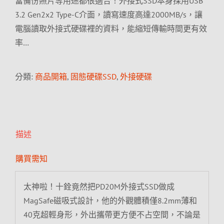
當備份照片等用途都很適合！外接式SSD本身採用USB
3.2 Gen2x2 Type-C介面，讀寫速度高達2000MB/s，讓
電腦讀取外接式硬碟裡的資料，能縮短傳輸時間更有效
率…
分類:
商品開箱
,
固態硬碟SSD
,
外接硬碟
描述
購買需知
太神啦！十銓竟然把PD20M外接式SSD做成
MagSafe磁吸式設計，他的外觀體積僅8.2mm薄和
40克超輕身形，外出攜帶更方便不占空間，不論是