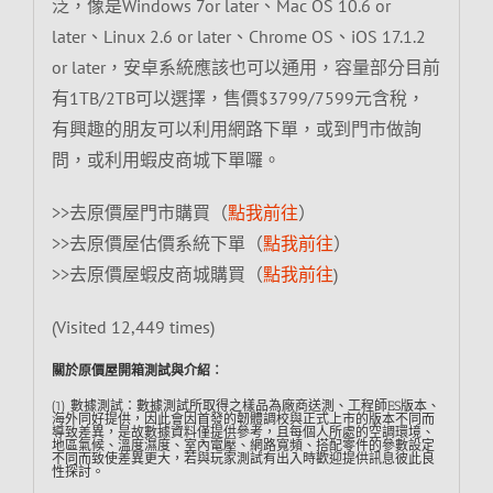
泛，像是Windows 7or later、Mac OS 10.6 or
later、Linux 2.6 or later、Chrome OS、iOS 17.1.2
or later，安卓系統應該也可以通用，容量部分目前
有1TB/2TB可以選擇，售價$3799/7599元含稅，
有興趣的朋友可以利用網路下單，或到門市做詢
問，或利用蝦皮商城下單囉。
>>去原價屋門市購買（
點我前往
）
>>去原價屋估價系統下單（
點我前往
）
>>去原價屋蝦皮商城購買（
點我前往
)
(Visited 12,449 times)
關於原價屋開箱測試與介紹︰
(1) 數據測試：數據測試所取得之樣品為廠商送測、工程師ES版本、
海外同好提供，因此會因首發的韌體調校與正式上市的版本不同而
導致差異，是故數據資料僅提供參考，且每個人所處的空調環境、
地區氣候、溫度濕度、室內電壓、網路寬頻、搭配零件的參數設定
不同而致使差異更大，若與玩家測試有出入時歡迎提供訊息彼此良
性探討。