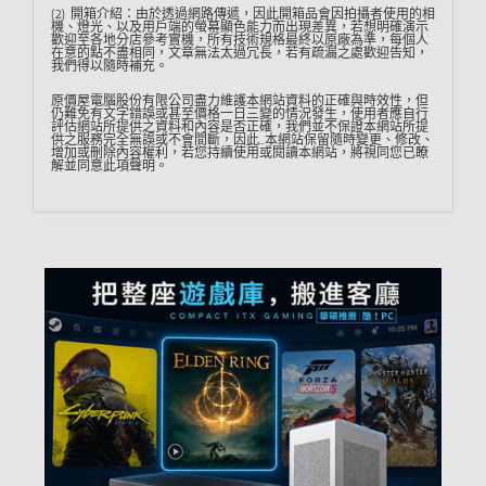
(2) 開箱介紹：由於透過網路傳遞，因此開箱品會因拍攝者使用的相
機、燈光、以及用戶端的螢幕顯色能力而出現差異，若想明確演示
歡迎至各地分店參考實機，所有技術規格最終以原廠為準，每個人
在意的點不盡相同，文章無法太過冗長，若有疏漏之處歡迎告知，
我們得以隨時補充。
原價屋電腦股份有限公司盡力維護本網站資料的正確與時效性，但
仍難免有文字錯誤或甚至價格一日三變的情況發生，使用者應自行
評估網站所提供之資料和內容是否正確，我們並不保證本網站所提
供之服務完全無誤或不會間斷，因此…本網站保留隨時變更、修改、
增加或刪除內容權利，若您持續使用或閱讀本網站，將視同您已瞭
解並同意此項聲明。