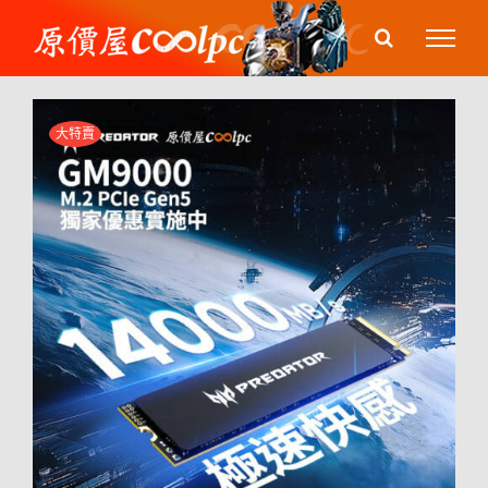
Skip
to
content
大特賣