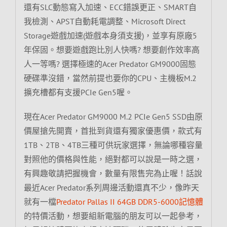
還有SLC動態寫入加速、ECC錯誤更正、SMART自
我檢測、APST自動耗電調整、Microsoft Direct
Storage遊戲加速(遊戲本身須支援)，並享有原廠5
年保固。想要遊戲跑比別人快嗎? 想要創作效率高
人一等嗎? 選擇極速的Acer Predator GM9000固態
硬碟準沒錯，當然前提也要你的CPU、主機板M.2
擴充槽都有支援PCIe Gen5喔。
現在Acer Predator GM9000 M.2 PCIe Gen5 SSD由原
價屋搶先開賣，首批到貨還有獨家優惠價，款式有
1TB、2TB、4TB三種可供玩家選擇，無論哪種容量
對照他的價格與性能，絕對都可以說是一時之選，
有興趣敬請把握機會，數量有限售完為止喔！話說
最近Acer Predator系列周邊活動還真不少，像昨天
就有一檔
Predator Pallas II 64GB DDR5-6000記憶體
的特價活動，想要組新電腦的朋友可以一起參考，