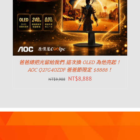
爸爸總把光留給我們…這次換 OLED 為他亮起！
AOC Q27G40ZDF 爸爸節限定 $8888！
NT$
8,888
NT$
9,988