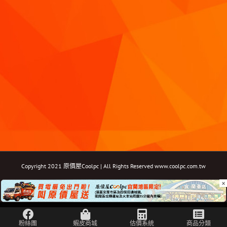
Copyright 2021 原價屋Coolpc | All Rights Reserved
www.coolpc.com.tw
×
Facebook
Instagram
YouTube
Twitter
Email: