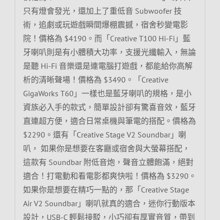
只有燈會發光，還加上了重低音 Subwoofer 技
術，追劇或玩遊戲瞬間爆棚震撼，宿舍秒變電影
院！價格為 $4190。而「Creative T100 Hi-Fi」藍
牙喇叭則是有小體積大功率，支援光纖輸入，無論
是聽 Hi-Fi 音樂還是連電腦打遊戲，都能給你高解
析的清晰聲場！價格為 $3490。「Creative
GigaWorks T60」一樣也是藍牙喇叭的規格，是小
資族必入手的款式，簡單設計卻有驚喜音效，藍牙
直連超方便，適合日常桌機與筆電的搭配。價格為
$2290。還有「Creative Stage V2 Soundbar」喇
叭， 如果你是想要在客廳或宿舍與大螢幕搭配，
這款有 Soundbar 附低音炮，聲音立體飽滿，絕對
適合！打電動和看電影都爽快啦！價格為 $3290。
如果你是想要在精巧一點的，那「Creative Stage
Air V2 Soundbar」喇叭就真的適合，迷你行動版本
設計，USB-C 輕鬆接駁，小巧卻有厚實音質，帶到