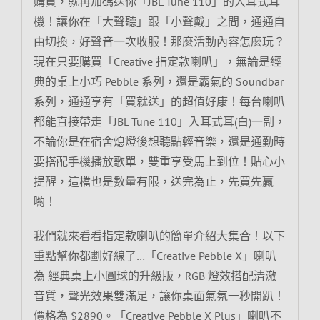
購買，就再加碼送你「JBL Tune 110」的入耳式耳
機！讓你在「大聲聽」跟「小聲戴」之間，通通自
由切換，好聲音一次收服！那麼活動內容怎麼玩？
現在只要購買「Creative 指定款喇叭」，無論是經
典的桌上小巧 Pebble 系列，還是霸氣的 Soundbar
系列，通通享有「買就送」的超值好康！每台喇叭
都能直接帶走「JBL Tune 110」入耳式耳(白)一副，
不論你是在宿舍熄燈後想聽點輕音樂，還是通勤時
要搭配手機播放歌單，雙重享受馬上到位！貼心小
提醒，這檔也是數量有限，送完為止，先買先贏
喲！
我們就來看看指定款喇叭的簡單介紹大集合！以下
重點幫你都劃好線了…「Creative Pebble X」喇叭
為 經典桌上小圓球的升級版，RGB 燈效搭配清澈
音質，聲光效果雙滿足，讓你桌面氣氛一秒開趴！
價格為 $2890。「Creative Pebble X Plus」喇叭不