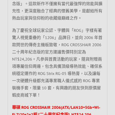
念版」。這款新作不僅擁有當代最強悍的效能與擴
充性，更深度融合了經典的懷舊美學，是獻給所有
熱血玩家與信仰粉的收藏級巔峰之作。
為了慶祝全球玩家公認、字體與「ROG」字樣有著
驚人視覺重疊的「1206」品牌日，並向 2006 年首
款問世的傳奇主機板致敬，ROG CROSSHAIR 2006
二十周年紀念版的官方建議售價特別定為
NT$24,206。凡參與首賣活動的玩家，隨貨附贈兩
項專屬信仰周邊，包含具備頂級導熱效能、確保系
統穩定運作的 ROG Strix RG-05 導熱膏，以及讓每
一次硬體升級都充滿專業職人儀式感的 ROG 專業
裝機手套，限量 10 套，有興趣的朋友快到原價屋
蝦皮商城下單！
華碩 ROG CROSSHAIR 2006(ATX/LAN10+5Gb+Wi-
Fi 7)20+2+2相 [二十周年紀念版], NT$24,206