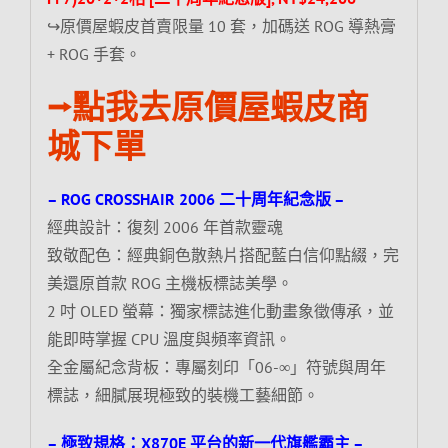
↪原價屋蝦皮首賣限量 10 套，加碼送 ROG 導熱膏
+ ROG 手套。
⭢點我去原價屋蝦皮商
城下單
– ROG CROSSHAIR 2006 二十周年紀念版 –
經典設計：復刻 2006 年首款靈魂
致敬配色：經典銅色散熱片搭配藍白信仰點綴，完
美還原首款 ROG 主機板標誌美學。
2 吋 OLED 螢幕：獨家標誌進化動畫象徵傳承，並
能即時掌握 CPU 溫度與頻率資訊。
全金屬紀念背板：專屬刻印「06-∞」符號與周年
標誌，細膩展現極致的裝機工藝細節。
– 極致規格：X870E 平台的新一代旗艦霸主 –