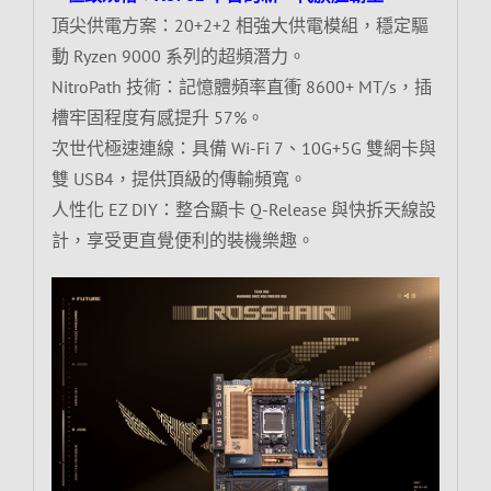
頂尖供電方案：20+2+2 相強大供電模組，穩定驅
動 Ryzen 9000 系列的超頻潛力。
NitroPath 技術：記憶體頻率直衝 8600+ MT/s，插
槽牢固程度有感提升 57%。
次世代極速連線：具備 Wi-Fi 7、10G+5G 雙網卡與
雙 USB4，提供頂級的傳輸頻寬。
人性化 EZ DIY：整合顯卡 Q-Release 與快拆天線設
計，享受更直覺便利的裝機樂趣。