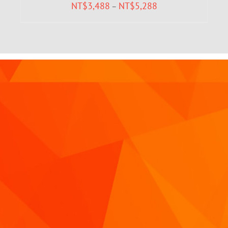
NT$
3,488
NT$
5,288
–