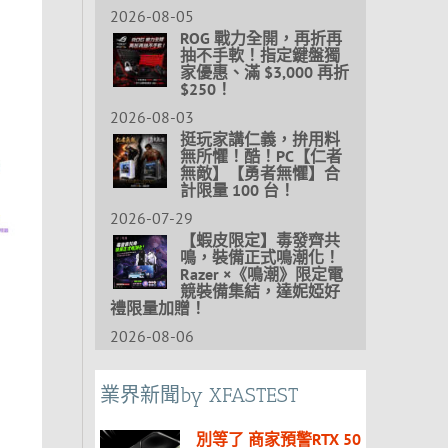
2026-08-05
ROG 戰力全開，再折再
抽不手軟！指定鍵盤獨
家優惠、滿 $3,000 再折
$250！
2026-08-03
挺玩家講仁義，拚用料
無所懼！酷！PC【仁者
無敵】【勇者無懼】合
計限量 100 台！
2026-07-29
【蝦皮限定】毒發齊共
鳴，裝備正式鳴潮化！
Razer ×《鳴潮》限定電
競裝備集結，達妮婭好
禮限量加贈！
2026-08-06
業界新聞by XFASTEST
別等了 商家預警RTX 50