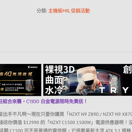
分類:
主機板MB
,
促銷活動
狂組合來襲，C1500 白金電源限時免費送！
手不凡啊～現在只要你購買「NZXT N9 Z890 / NZXT N9 X87
你價值 $12990 的「NZXT C1500 1500W」電源供應器啊！
 C1500 可不是普通的電供啊，它搭載最新主流 ATX 3.1 規