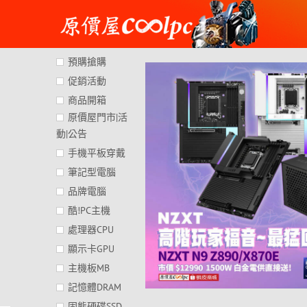
Skip
to
content
預購搶購
促銷活動
商品開箱
原價屋門市|活
動|公告
手機平板穿戴
筆記型電腦
品牌電腦
酷!PC主機
處理器CPU
顯示卡GPU
主機板MB
記憶體DRAM
固態硬碟SSD