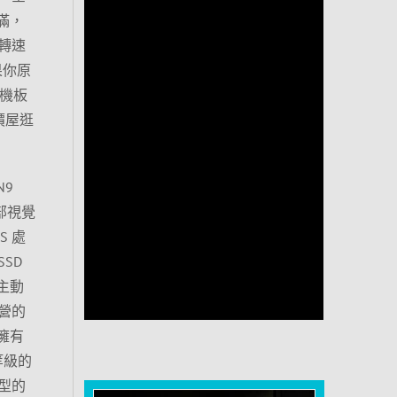
滿滿，
扇轉速
果你原
主機板
價屋逛
N9
部視覺
S 處
SD
與主動
陣營的
，擁有
同等級的
型的