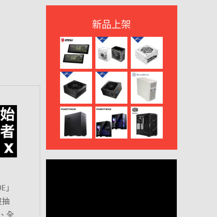
新品上架
0E」
沒抽
格、全