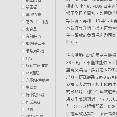
模組設計、80 PLUS 白金
繪圖板
採用全日系電容、智慧數位監
電競椅|桌
等狀況，再加上10 年保固
喇叭
耳機
本就打算升級主機，這顆電供
麥克風
任一張就能免費把它帶回家
音效|串流
逛吧～
網通|分享器
網路攝影機
這次活動指定的兩款主機板，分別是
NAS
X870E」，不僅性能強悍
行動電源|充電
整齊又漂亮，絕對是 NZXT 鐵粉玩
USB週邊
理器，搭載最新 Z890 晶片
充電頭/傳輸線
發揮最大潛力。板上還內建 W
集線器
式散熱片，穩定性與效能全
行車記錄器
朋友千萬別錯過「N9 X870
作業系統
全 PCIe 5.0 插槽配置、D
軟體
供電與散熱設計。不管是遊
UPS不斷電