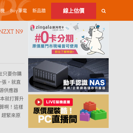
線上估價
主機
Buy筆電
新品牆
XT N9
現在只要你購
機板任一張，就直
 電源供應器
原本就打算升
預算啊！這樣
，趕緊來原