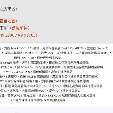
蝦皮商城）
查看地圖
）
項下單（
點我前往
）
N9 Z890
/
N9 X870E
）