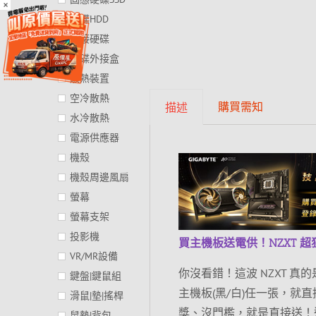
×
硬碟HDD
外接硬碟
硬碟外接盒
散熱裝置
空冷散熱
購買需知
描述
水冷散熱
電源供應器
機殼
機殼周邊風扇
螢幕
螢幕支架
投影機
買主機板送電供！NZXT 超
VR/MR設備
你沒看錯！這波 NZXT 真的是出
鍵盤|鍵鼠組
主機板(黑/白)任一張，就直接送
滑鼠|墊|搖桿
獎、沒門檻，就是直接送！這顆
鼠墊|背包