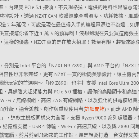
效率，內建雙 PCIe 5.1 接頭，不只規格猛，電供的用料也是誠意
控設計，透過 NZXT CAM 軟體還能查看溫度、功耗數據、風
再送 2 年延保，可說是現在最值得入手的旗艦電源也不為過… 如
直接幫你省下近 1 萬 3 的預算啊！沒想到現在只要買這兩張
，這樣的優惠，NZXT 真的是在放大招耶！數量有限，趕緊來原
 Intel 平台的「NZXT N9 Z890」與 AMD 平台的「NZXT 
、相容性也非常完整，更有 NZXT 一貫的極簡美學設計，讓主機內
家的首選啊～「N9 Z890」也主打支援 Intel Core Ultra 200
組，具備強大超頻能力與 PCIe 5.0 插槽，讓你的高階顯卡和高速 S
i-Fi 7 無線模組、高速 2.5G 有線網路，以及強化的供電模組
面升級，適合遊戲、創作與重度使用者(
詳細開箱
)。而走 AMD 
E」，這款主機板同樣火力全開，支援 Ryzen 9000 系列處理器
DR5 記憶體支援、USB 4 傳輸、Wi-Fi 7 高速無線，以及與 Z890 
戲電腦、剪片剪到飛起來的工作站，還是想要打造一台安靜又美