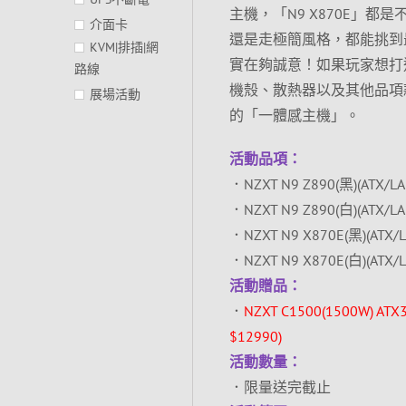
主機，「N9 X870E」
介面卡
還是走極簡風格，都能挑到最合
KVM|排插|網
實在夠誠意！如果玩家想打造整
路線
機殼、散熱器以及其他品項
展場活動
的「一體感主機」。
活動品項：
．NZXT N9 Z890(黑)(ATX/L
．NZXT N9 Z890(白)(ATX/L
．NZXT N9 X870E(黑)(ATX/
．NZXT N9 X870E(白)(ATX/
活動贈品：
．
NZXT C1500(1500W) 
$12990)
活動數量：
．限量送完截止