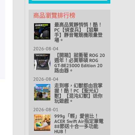
商品瀏覽排行榜
最高品質靜悄悄！酷！
PC【偵查兵】【狙擊
手】靜音電競機限量登
場。
2026-08-04
【開箱】就衝著 ROG 20
週年！必買華碩 ROG
GT-BE25000 Edition 20
路由器。
2026-08-04
走到哪，幻獸都由我掌
握！酷！PC【聖光幻
獸】【混沌幻獸】送你
玩遊戲。
2026-08-01
999g「輕」愛爸比！
ACER Swift Air指定筆電
88節送十合一多功能
HUB！