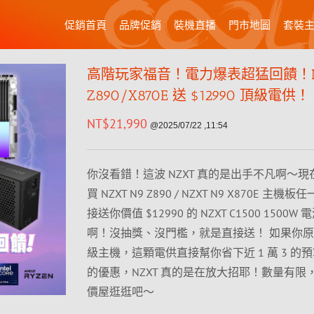
促銷首頁
品牌促銷
裝機直播
門市地圖
套裝
高階玩家福音！電力爆表超猛回饋！NZ
Z890/X870E 送 $12990 頂級電供！
NT$
21,990
@2025/07/22 ,11:54
你沒看錯！這波 NZXT 真的是出手不凡啊～
買 NZXT N9 Z890 / NZXT N9 X870E 主
接送你價值 $12990 的 NZXT C1500 1500W
啊！沒抽獎、沒門檻，就是直接送！ 如果你
級主機，這顆電供直接幫你省下近 1 萬 3 的
的優惠，NZXT 真的是在放大招耶！數量有限
價屋逛逛吧～