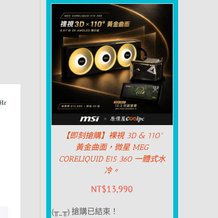
【即刻搶購】裸視 3D & 110°
黃金曲面，微星 MEG
CORELIQUID E15 360 一體式水
冷。
NT$
13,990
(╥_╥) 搶購已結束！