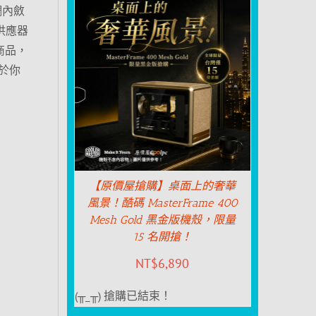
調內斂
供應器
商品，
於你
【原價屋搶購】桌面上的奢華
風景！酷碼 MasterFrame 400
Mesh Gold 黑金版機殼，限量
15 名開搶！
NT$
6,890
(╥_╥) 搶購已結束！