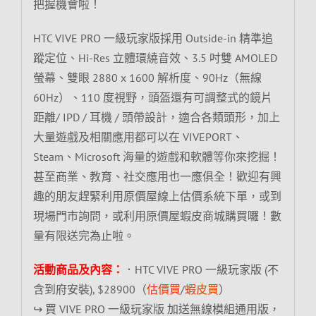
把握機會啦！
HTC VIVE PRO 一級玩家版採用 Outside-in 精準追
蹤定位、Hi-Res 立體環繞音效、3.5 吋雙 AMOLED
螢幕、雙眼 2880 x 1600 解析度、90Hz（無線
60Hz）、110 度視野，頭盔還有可調整式的鏡片
距離/ IPD / 耳機 / 頭帶設計，適合各類頭形，加上
大量遊戲及相關應用都可以在 VIVEPORT、
Steam、Microsoft 海量的遊戲和軟體等你來挖掘！
甚至商業、教育、社交應用也一應俱全！歡迎有興
趣的朋友趕緊利用原價屋線上估價系統下單，或到
現場門市詢問，或利用原價屋蝦皮商城購買囉！數
量有限送完為止啦。
活動商品及內容：
．HTC VIVE PRO 一級玩家版 (不
含到府安裝), $28900（
估價買
/
蝦皮買
）
↪ 買 VIVE PRO 一級玩家版 加送無線模組通用版，