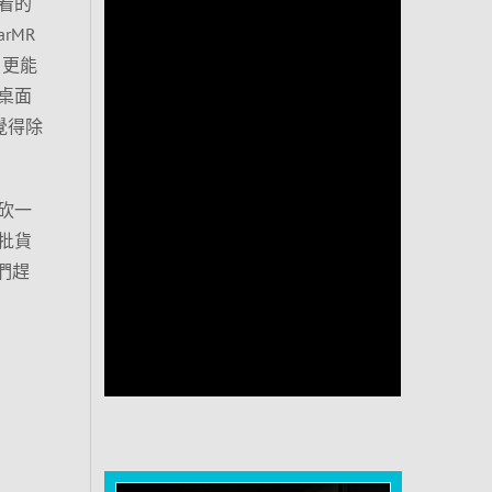
能看的
rMR
，更能
桌面
覺得除
砍一
批貨
們趕