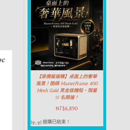
【原價屋搶購】桌面上的奢華
風景！酷碼 MasterFrame 400
Mesh Gold 黑金版機殼，限量
15 名開搶！
NT$
6,890
(╥_╥) 搶購已結束！