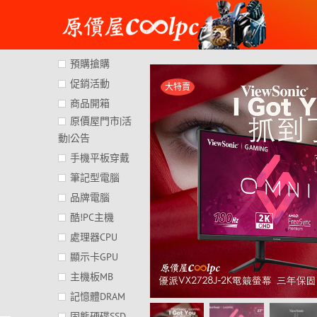
Skip
to
content
預購搶購
促銷活動
大特賣
商品開箱
原價屋門市|活
動|公告
手機平板穿戴
筆記型電腦
品牌電腦
酷!PC主機
處理器CPU
顯示卡GPU
主機板MB
記憶體DRAM
固態硬碟SSD