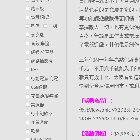
畫面物件就太小了，普通的 2
繪圖板
清楚也看的更寬廣更多的。而它的 1
電競椅|桌
等功能讓遊戲跑得更順暢，
喇叭
耳機
掌握敵人一切，也有更沈浸
麥克風
百搭，無論是工作桌或電玩
音效|串流
了電競遊戲，其他像是創作
網通|分享器
三年保固一年無亮點保證肯
網路攝影機
千元，不用六千就能入手的
NAS
就只有幾十台… 太晚看到
行動電源|充電
快到全台原價屋門市，或利
USB週邊
充電頭/傳輸線
【活動商品】︰
集線器
優派Viewsonic VX2728J-
行車記錄器
2KQHD 2560×1440/Free
作業系統
軟體
【活動價格】︰
$5,988元
UPS不斷電