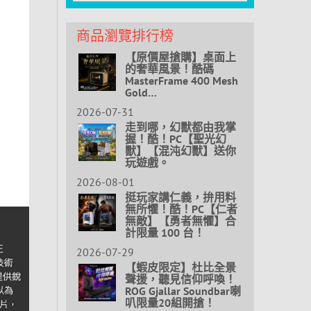
商品瀏覽排行榜
【原價屋搶購】桌面上
的奢華風景！酷碼
MasterFrame 400 Mesh
Gold…
2026-07-31
走到哪，幻獸都由我掌
握！酷！PC【聖光幻
獸】【混沌幻獸】送你
玩遊戲。
2026-08-01
挺玩家講仁義，拚用料
無所懼！酷！PC【仁者
無敵】【勇者無懼】合
計限量 100 台！
2026-07-29
【蝦皮限定】杜比全景
聲援，聽見信仰呼喚！
ROG Gjallar Soundbar喇
叭限量20組開搶！