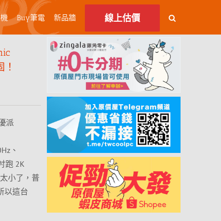
線上估價
主機
Buy筆電
新品牆
ic
固！
優派
0Hz、
 吋跑 2K
就太小了，普
，所以這台