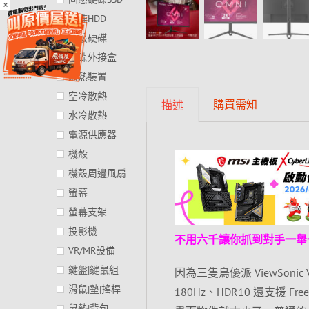
×
硬碟HDD
外接硬碟
硬碟外接盒
散熱裝置
空冷散熱
購買需知
描述
水冷散熱
電源供應器
機殼
機殼周邊風扇
螢幕
螢幕支架
投影機
不用六千讓你抓到對手一舉
VR/MR設備
鍵盤|鍵鼠組
因為三隻鳥優派 ViewSonic VX
滑鼠|墊|搖桿
180Hz、HDR10 還支援 Fr
鼠墊|背包