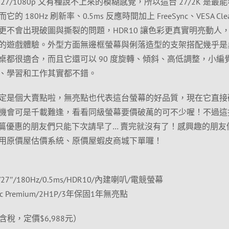
7/1080p 又有種說不上來的模糊感覺，所以這台 27/2K 是最
80Hz 刷新率、0.5ms 反應時間加上 FreeSync、VESA Clea
更不會出現破圖與撕裂的問題，HDR10 讓色彩更真實明亮動人
的遊戲體驗。外型方面無邊框螢幕與俐落造型的支架搭配幾乎是
桌都很適合，而且它還可以 90 度旋轉、傾斜、高低調整，小編
、學習和工作其實都不錯。
定是個大賣點啦，無亮點也代表這台螢幕的好品質，現在它直接
機會可是千載難逢，看看同級螢幕要價破萬的可不少喔！不過這
這篇優惠的朋友們只能下次請早了… 賣完就沒有了！感興趣的朋友
用原價屋估價系統、原價屋蝦皮商城下單囉！
2K/27″/180Hz/0.5ms/HDR10/內建喇叭/電競螢幕
Sync Premium/2H1P/3年保固1年無亮點
（含稅，定價$6,988元）