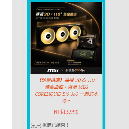
【即刻搶購】裸視 3D & 110°
黃金曲面，微星 MEG
CORELIQUID E15 360 一體式水
冷。
NT$
13,990
(╥_╥) 搶購已結束！