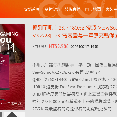
促銷首頁
品牌促銷
裝機直播
門市地圖
套裝
抓到了吼！2K、180Hz 優派 ViewSon
VX2728J-2K 電競螢幕一年無亮點保
NT$
5,988
NT$
6,988
@2024/07/17 ,16:56
不用六千讓你抓到對手一舉一動！因為三隻鳥
ViewSonic VX2728J-2K 有著 27 吋 2K
QHD（2560×1440）超快 0.5ms IPS 面板、18
HDR10 還支援 FreeSync Premium，我認為 27
QHD 解析度應該是最適當，再上去畫面物件
通的 27/1080p 又有種說不上來的模糊感覺
27/2K 是最能看的清楚也看的更寬廣更多的…