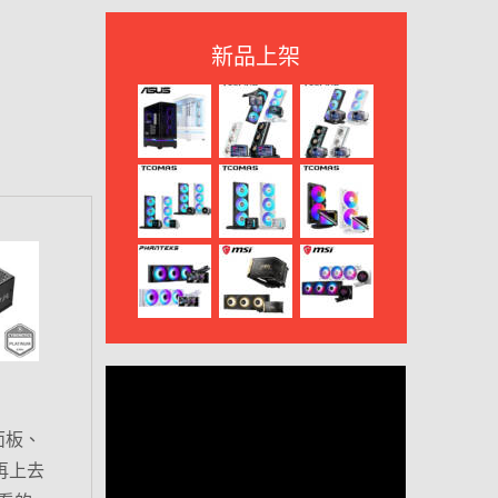
新品上架
 面板、
，再上去