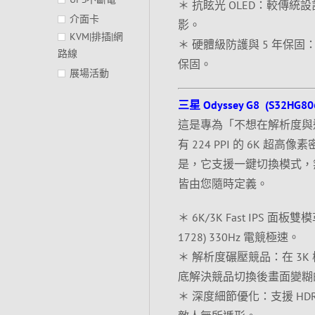
＊ 抗眩光 OLED：較傳
介面卡
影。
KVM|排插|網
＊ 硬體級防護與 5 年保固：內
路線
保固。
展場活動
三星 Odyssey G8 (S32HG8
這是專為「不想在解析度與
有 224 PPI 的 6K 超高
是，它支援一鍵切換模式，
皆由您隨時定義。
＊ 6K/3K Fast IPS 面板雙
1728) 330Hz 電競極速。
＊ 解析度碾壓競品：在 3K 模
底解決競品切換後畫面變糊
＊ 深度細節優化：支援 HD