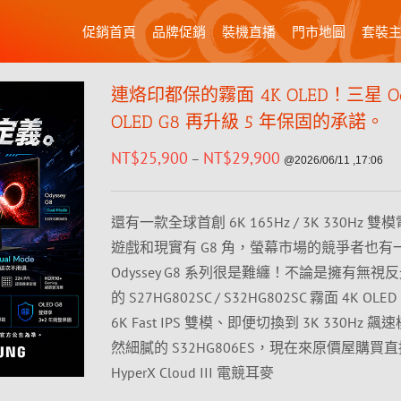
促銷首頁
品牌促銷
裝機直播
門市地圖
套裝
連烙印都保的霧面 4K OLED！三星 Od
OLED G8 再升級 5 年保固的承諾。
NT$
25,900
NT$
29,900
–
@2026/06/11 ,17:06
還有一款全球首創 6K 165Hz / 3K 330Hz 
遊戲和現實有 G8 角，螢幕市場的競爭者也有
Odyssey G8 系列很是難纏！不論是擁有無視
的 S27HG802SC / S32HG802SC 霧面 4K O
6K Fast IPS 雙模、即便切換到 3K 330Hz 
然細膩的 S32HG806ES，現在來原價屋購買
HyperX Cloud III 電競耳麥