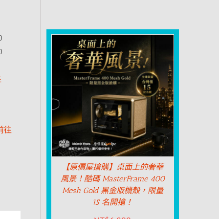
0
0
往
前往
【原價屋搶購】桌面上的奢華
風景！酷碼 MasterFrame 400
Mesh Gold 黑金版機殼，限量
15 名開搶！