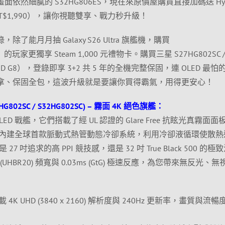
式畫面依然細膩的 S32HG806ES，現在來原價屋購買直接加碼送 Hyp
賺 NT$1,990），讓你視聽雙享、戰力秒升級！
能月月抽 Galaxy S26 Ultra 旗艦機，購買
G8）的玩家更獨享 Steam 1,000 元禮物卡。購買三星 S27HG802SC 
y OLED G8），登錄即享 3+2 共 5 年的全機完整保固，連 OLED 最
拿、保固全包，這波升級就是要讓你買得霸氣，用得更安心！
27HG802SC / S32HG802SC) – 霧面 4K 絕色旗艦：
LED 戰艦，它們搭載了經 UL 認證的 Glare Free 抗眩光真霧面面
內建全球首款脈動式熱管動態冷卻系統，利用冷卻液循環使散熱
7 吋追求的高 PPI 競技感，還是 32 吋 True Black 500 的極
(UHBR20) 頻寬與 0.03ms (GtG) 極速反應，為您帶來無反光、
載 4K UHD (3840 x 2160) 解析度與 240Hz 更新率，畫質與流