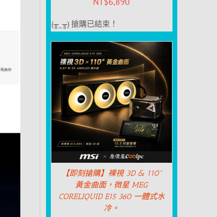
NT$
6,890
(╥_╥) 搶購已結束！
【即刻搶購】裸視 3D & 110°
黃金曲面，微星 MEG
CORELIQUID E15 360 一體式水
冷。