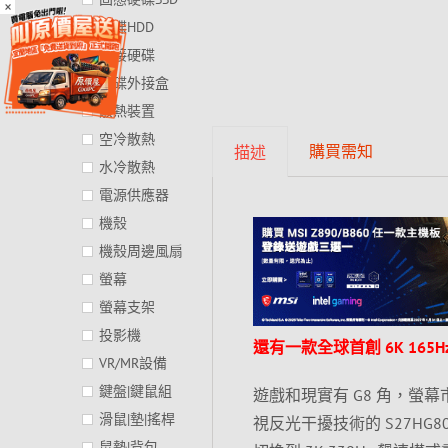
×
硬碟HDD
外接硬碟
硬碟外接盒
散熱裝置
空冷散熱
購買需知
描述
水冷散熱
電源供應器
機殼
機殼周邊風扇
螢幕
螢幕支架
投影機
還有一款全球首創 6K 165Hz
VR/MR設備
鍵盤|鍵鼠組
遊戲和現實有 G8 角，螢幕
滑鼠|墊|搖桿
視反光干擾技術的 S27HG802SC
鼠墊|背包