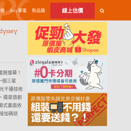
線上估價
主機
Buy筆電
新品牆
yssey
雙模電競螢幕！
一個三星
反光干擾技術
LED，還是首創
飆速模式畫面依
直接加碼送