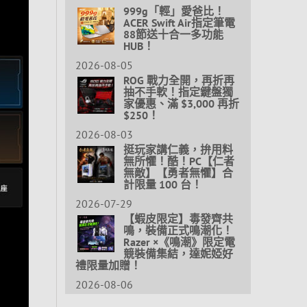
999g「輕」愛爸比！
ACER Swift Air指定筆電
88節送十合一多功能
HUB！
2026-08-05
ROG 戰力全開，再折再
抽不手軟！指定鍵盤獨
家優惠、滿 $3,000 再折
$250！
2026-08-03
挺玩家講仁義，拚用料
無所懼！酷！PC【仁者
無敵】【勇者無懼】合
計限量 100 台！
2026-07-29
【蝦皮限定】毒發齊共
鳴，裝備正式鳴潮化！
Razer ×《鳴潮》限定電
競裝備集結，達妮婭好
禮限量加贈！
2026-08-06