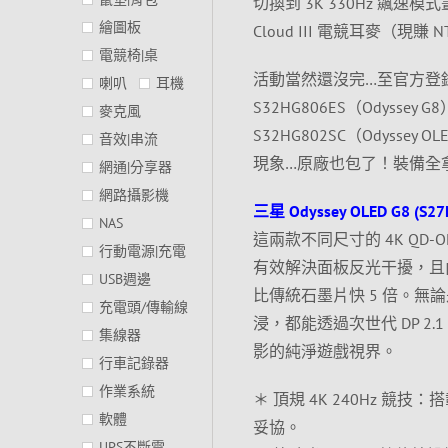
切換到 3K 330Hz 飆速模
繪圖板
Cloud III 電競耳麥（現
電競椅|桌
活動當然還沒完…至官方登錄，除了
喇叭
耳機
S32HG806ES（Odyssey 
麥克風
S32HG802SC（Odysse
音效|串流
現象…原廠也包了！裝備全
網通|分享器
網路攝影機
三星 Odyssey OLED G8 (S
NAS
這兩款不同尺寸的 4K QD-O
行動電源|充電
有效解決面板反光干擾，且
USB週邊
比傳統石墨片快 5 倍。無論是 2
充電頭/傳輸線
浸，都能透過次世代 DP 2.1 
集線器
影的純淨遊戲視界。
行車記錄器
作業系統
＊ 頂規 4K 240Hz 競技：搭
軟體
妥協。
UPS不斷電