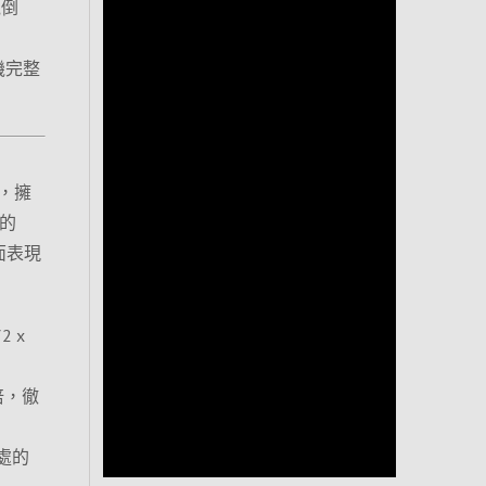
泡倒
全機完整
，擁
狂的
面表現
2 x
 倍，徹
處的