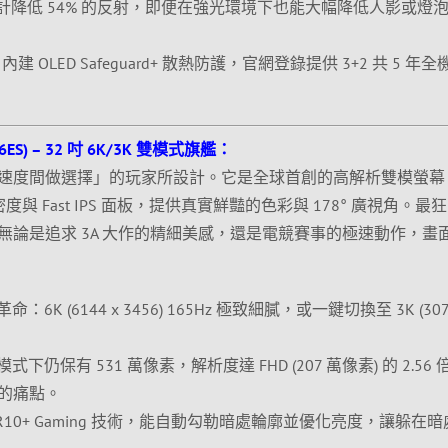
統設計降低 54% 的反射，即便在強光環境下也能大幅降低人影或燈
建 OLED Safeguard+ 散熱防護，官網登錄提供 3+2 共 5 年
06ES) – 32 吋 6K/3K 雙模式旗艦：
速度間做選擇」的玩家所設計。它是全球首創的高解析雙模螢幕
像素密度與 Fast IPS 面板，提供真實鮮豔的色彩與 178° 廣視角。最
無論是追求 3A 大作的精細美感，還是電競賽事的極速動作，畫
模革命：6K (6144 x 3456) 165Hz 極致細膩，或一鍵切換至 3K (307
式下仍保有 531 萬像素，解析度達 FHD (207 萬像素) 的 2.56
的痛點。
R10+ Gaming 技術，能自動勾勒暗處輪廓並優化亮度，讓躲在暗