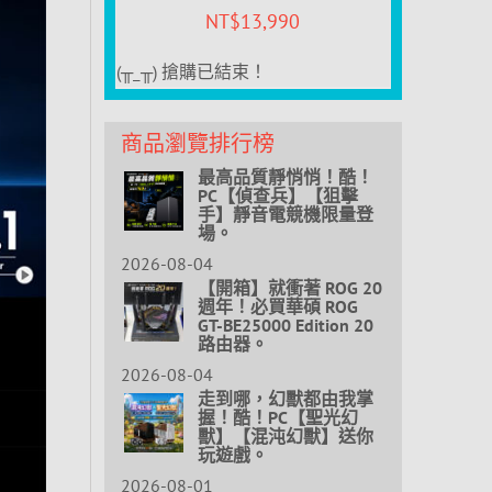
NT$
13,990
(╥_╥) 搶購已結束！
商品瀏覽排行榜
最高品質靜悄悄！酷！
PC【偵查兵】【狙擊
手】靜音電競機限量登
場。
2026-08-04
【開箱】就衝著 ROG 20
週年！必買華碩 ROG
GT-BE25000 Edition 20
路由器。
2026-08-04
走到哪，幻獸都由我掌
握！酷！PC【聖光幻
獸】【混沌幻獸】送你
玩遊戲。
2026-08-01