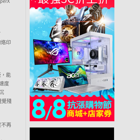
erX
/
怕的烙印
板，能
速度
致沉
無視覺殘
暢度不再