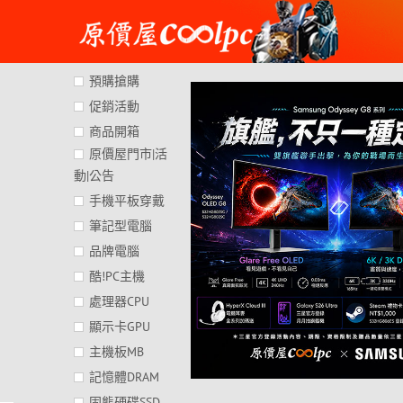
Skip
to
content
預購搶購
促銷活動
商品開箱
原價屋門市|活
動|公告
手機平板穿戴
筆記型電腦
品牌電腦
酷!PC主機
處理器CPU
顯示卡GPU
主機板MB
記憶體DRAM
固態硬碟SSD