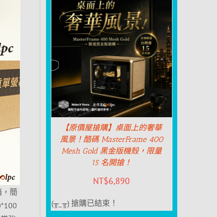
【原價屋搶購】桌面上的奢華
風景！酷碼 MasterFrame 400
Mesh Gold 黑金版機殼，限量
15 名開搶！
NT$
6,890
箱，簡
(╥_╥) 搶購已結束！
100