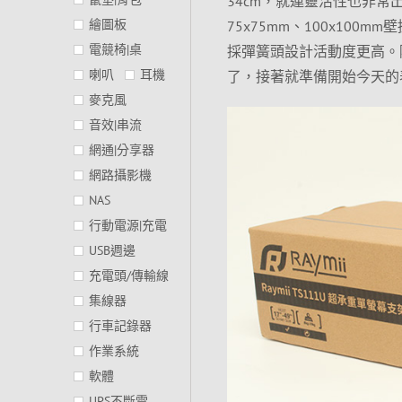
34cm，就連靈活性也非常出
繪圖板
75x75mm、100x100
電競椅|桌
採彈簧頭設計活動度更高。除
喇叭
耳機
了，接著就準備開始今天的
麥克風
音效|串流
網通|分享器
網路攝影機
NAS
行動電源|充電
USB週邊
充電頭/傳輸線
集線器
行車記錄器
作業系統
軟體
UPS不斷電