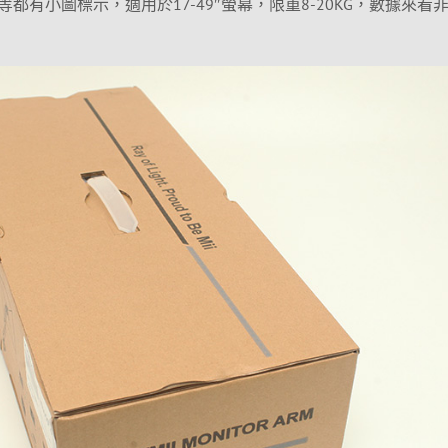
都有小圖標示，適用於17-49″螢幕，限重8-20KG，數據來看