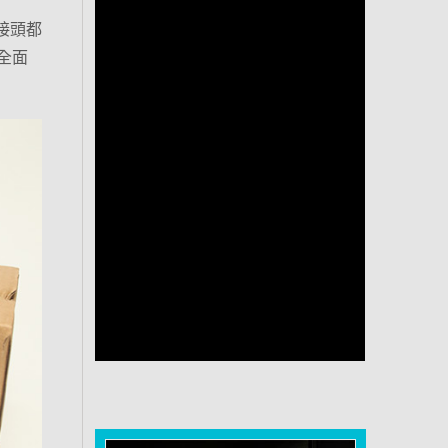
轉接頭都
全面