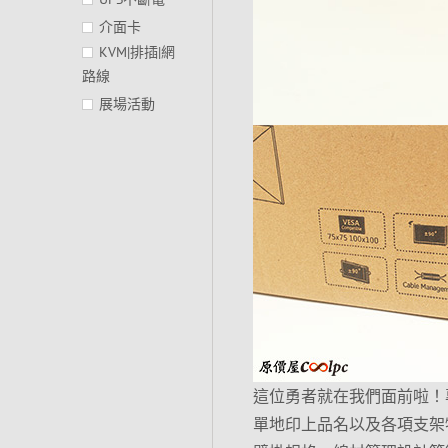
介面卡
KVM|排插|網
路線
展場活動
這位勇者就在我們面前啦！
單地印上品名以及各項支架特