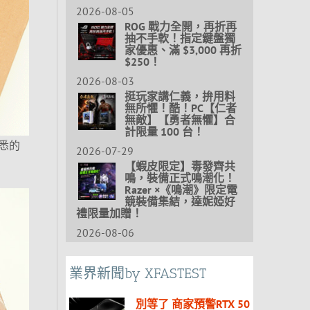
2026-08-05
ROG 戰力全開，再折再
抽不手軟！指定鍵盤獨
家優惠、滿 $3,000 再折
$250！
2026-08-03
挺玩家講仁義，拚用料
無所懼！酷！PC【仁者
無敵】【勇者無懼】合
計限量 100 台！
悉的
2026-07-29
【蝦皮限定】毒發齊共
鳴，裝備正式鳴潮化！
Razer ×《鳴潮》限定電
競裝備集結，達妮婭好
禮限量加贈！
2026-08-06
業界新聞by XFASTEST
別等了 商家預警RTX 50