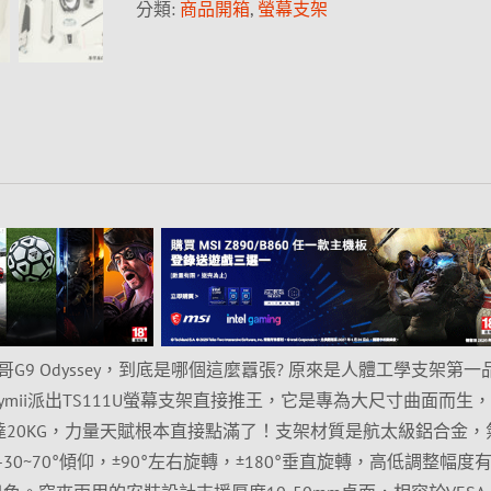
分類:
商品開箱
,
螢幕支架
9 Odyssey，到底是哪個這麼囂張? 原來是人體工學支架第一
Raymii派出TS111U螢幕支架直接推王，它是專為大尺寸曲面而生
高達20KG，力量天賦根本直接點滿了！支架材質是航太級鋁合金，
0~70°傾仰，±90°左右旋轉，±180°垂直旋轉，高低調整幅度