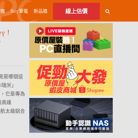
線上估價
主機
Buy筆電
新品牆
ey！
。
到底是哪個這
i瑞米」
推王，它是專為
重高達
是航太級鋁合