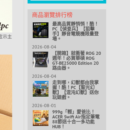
商品瀏覽排行榜
最高品質靜悄悄！酷！
PC【偵查兵】【狙擊
手】靜音電競機限量登
宣示主
場。
2026-08-04
【開箱】就衝著 ROG 20
週年！必買華碩 ROG
GT-BE25000 Edition 20
路由器。
2026-08-04
走到哪，幻獸都由我掌
握！酷！PC【聖光幻
獸】【混沌幻獸】送你
玩遊戲。
2026-08-01
999g「輕」愛爸比！
ACER Swift Air指定筆電
88節送十合一多功能
HUB！