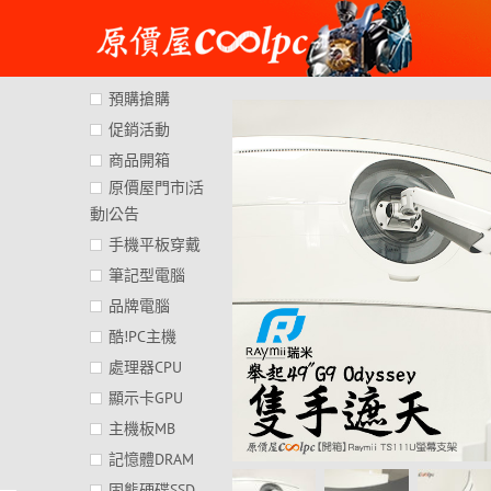
Skip
to
content
預購搶購
促銷活動
商品開箱
原價屋門市|活
動|公告
手機平板穿戴
筆記型電腦
品牌電腦
酷!PC主機
處理器CPU
顯示卡GPU
主機板MB
記憶體DRAM
固態硬碟SSD