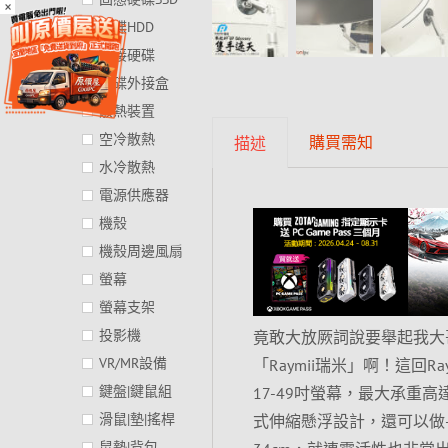
×
硬碟HDD
外接硬碟
硬碟外接盒
散熱裝置
空冷散熱
購買需知
描述
水冷散熱
電源供應器
機殼
機殼周邊風扇
螢幕
螢幕支架
投影機
竟敢大放厥詞說要舉起我大哥G
VR/MR設備
「Raymii瑞米」啊！這回
鍵盤|鍵鼠組
17-49吋螢幕，最大承重
滑鼠|墊|搖桿
式伸縮懸浮設計，還可以做-3
鼠墊|背包