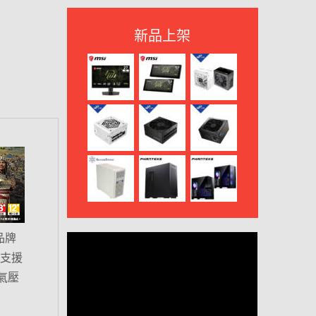
新品上架
品牌
，支援
氣壓
有