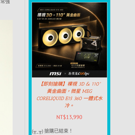
非常強
【即刻搶購】裸視 3D & 110°
黃金曲面，微星 MEG
CORELIQUID E15 360 一體式水
冷。
NT$
13,990
(╥_╥) 搶購已結束！