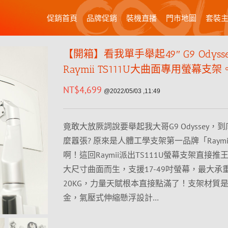
促銷首頁
品牌促銷
裝機直播
門市地圖
套裝
【開箱】看我單手舉起49″ G9 Odyss
Raymii TS111U大曲面專用螢幕支架
NT$
4,699
@2022/05/03 ,11:49
竟敢大放厥詞說要舉起我大哥G9 Odyssey，
麼囂張? 原來是人體工學支架第一品牌「Raymi
啊！這回Raymii派出TS111U螢幕支架直接
大尺寸曲面而生，支援17-49吋螢幕，最大承
20KG，力量天賦根本直接點滿了！支架材質
金，氣壓式伸縮懸浮設計…