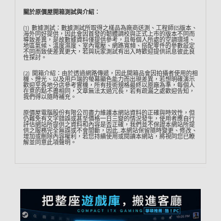
關於原價屋開箱測試與介紹︰
(1) 數據測試：數據測試所取得之樣品為廠商送測、工程師ES版本、
海外同好提供，因此會因首發的韌體調校與正式上市的版本不同而
導致差異，是故數據資料僅提供參考，且每個人所處的空調環境、
地區氣候、溫度濕度、室內電壓、網路寬頻、搭配零件的參數設定
不同而致使差異更大，若與玩家測試有出入時歡迎提供訊息彼此良
性探討。
(2) 開箱介紹：由於透過網路傳遞，因此開箱品會因拍攝者使用的相
機、燈光、以及用戶端的螢幕顯色能力而出現差異，若想明確演示
歡迎至各地分店參考實機，所有技術規格最終以原廠為準，每個人
在意的點不盡相同，文章無法太過冗長，若有疏漏之處歡迎告知，
我們得以隨時補充。
原價屋電腦股份有限公司盡力維護本網站資料的正確與時效性，但
仍難免有文字錯誤或甚至價格一日三變的情況發生，使用者應自行
評估網站所提供之資料和內容是否正確，我們並不保證本網站所提
供之服務完全無誤或不會間斷，因此…本網站保留隨時變更、修改、
增加或刪除內容權利，若您持續使用或閱讀本網站，將視同您已瞭
解並同意此項聲明。