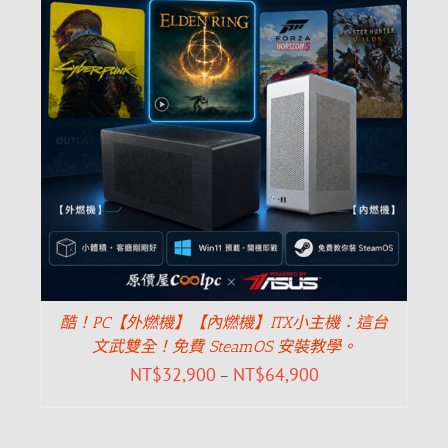
酷！PC【外燃機】【內燃機】ITX小主機：這台
文武雙全！免費 SteamOS 安裝教學。
NT$
32,900
NT$
64,900
–