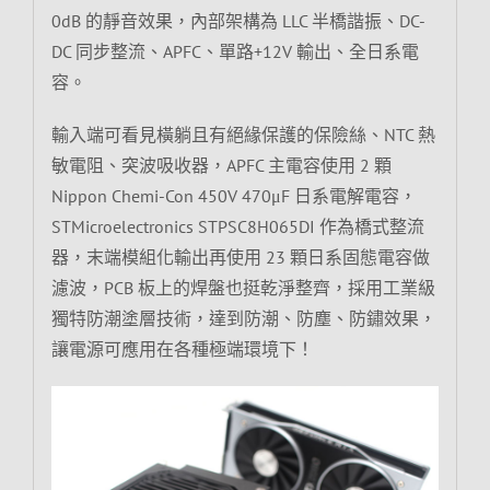
0dB 的靜音效果，內部架構為 LLC 半橋諧振、DC-
DC 同步整流、APFC、單路+12V 輸出、全日系電
容。
輸入端可看見橫躺且有絕緣保護的保險絲、NTC 熱
敏電阻、突波吸收器，APFC 主電容使用 2 顆
Nippon Chemi-Con 450V 470μF 日系電解電容，
STMicroelectronics STPSC8H065DI 作為橋式整流
器，末端模組化輸出再使用 23 顆日系固態電容做
濾波，PCB 板上的焊盤也挺乾淨整齊，採用工業級
獨特防潮塗層技術，達到防潮、防塵、防鏽效果，
讓電源可應用在各種極端環境下！