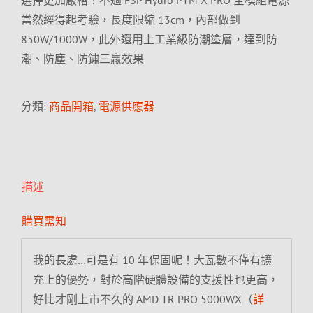
選擇更加嚴格！不過 FSP Hydro PTM X PRO 全模組電源
當然經得起考驗，長度限縮 13cm，內部做到
850W/1000W，此外還用上工業級防潮塗層，達到防
潮、防塵、防鏽三贏效果
分類:
商品開箱
,
電源供應器
描述
購買需知
我的長處…可是有 10 年保固呢！大瓦數不僅有擴
充上的優勢，對於高階硬體設備的支援性也更高，
好比才剛上市不久的 AMD TR PRO 5000WX（
詳