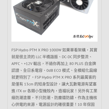
FSP Hydro PTM X PRO 1000W 如果單看架構，其實
就是很主流的 LLC 半橋諧振、DC-DC 同步整流、
APFC、+12V 輸出，不過你再加上 80 PLUS 白金牌
認證、全日系電容、0dB ECO 模式、全模組化扁線
就更特別了，FSP Hydro PTM X PRO 系列最厲害的
是僅有 13cm 的短身型設計，讓大瓦數電源有望塞
進 ITX or 各類小型機殼內，造福玩家！另外有工業
級防潮塗層，不只防潮、防塵還防鏽，作為主機核
心供電的來源，電源設計的確很重要！10 年保固