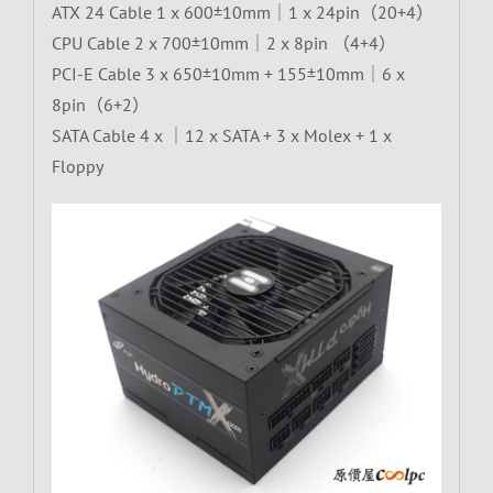
ATX 24 Cable 1 x 600±10mm｜1 x 24pin（20+4）
CPU Cable 2 x 700±10mm｜2 x 8pin （4+4）
PCI-E Cable 3 x 650±10mm + 155±10mm｜6 x
8pin（6+2）
SATA Cable 4 x ｜12 x SATA + 3 x Molex + 1 x
Floppy