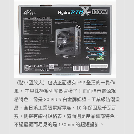
（點小圖放大）包裝正面很有 FSP 全漢的一貫作
風， 在皇鈦極系列就長這樣了！正面標示電源規
格特色，像是 80 PLUS 白金牌認證、工業級防潮塗
層、全日系工業級電解電容、10 年保固及千瓦瓦
數，側邊有線材規格表，背面則是產品細部特色，
不過最顯而易見的是 130mm 的超短設計。