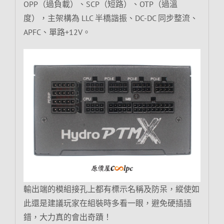
OPP（過負載）、SCP（短路）、OTP（過溫
度），主架構為 LLC 半橋諧振、DC-DC 同步整流、
APFC、單路+12V。
輸出端的模組接孔上都有標示名稱及防呆，縱使如
此還是建議玩家在組裝時多看一眼，避免硬插插
錯，大力真的會出奇蹟！