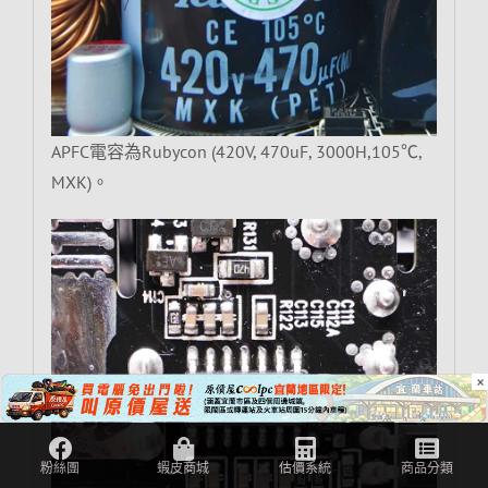
APFC電容為Rubycon (420V, 470uF, 3000H,105℃,
MXK)。
×