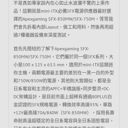
不是真如專家說內在心如止水波瀾不驚的上乘作
品！這顆就是mini-ITX必備SFX電源供應器最好選
擇的Apexgaming SFX-850MW/SFX-750M，等等我
們會先拆看內部Layout、做工和用料，然後再用超
過7種儀器設備來深度測試。
首先先簡短的了解下Apexgaming SFX-
850MW/SFX-750M，它們屬於同一個SFX系列，大
小是100 x 125 x 63.5 mm，適用於mini-ITX這類迷
你主機，兩顆電源最主要的差別在一黑一白的外型
和750W/850W的電源，其他則大致類似，都是全
日系電容和主流的APFC+半橋諧振+同步整流+DC-
DC架構設計，是目前市面上超稀有通過80PLUS白
金認證的SFX規格電源，轉換效率高達93%，單路
+12V最高達70A/840W（SFX-850MW），採用長壽
命耐高溫超穩定的全日系電容與全日系固態電容，