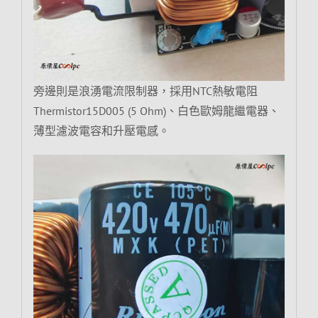
旁邊則是浪湧電流限制器，採用NTC熱敏電阻
Thermistor15D005 (5 Ohm)、白色歐姆龍繼電器、
薄型濾波電容和升壓電感。