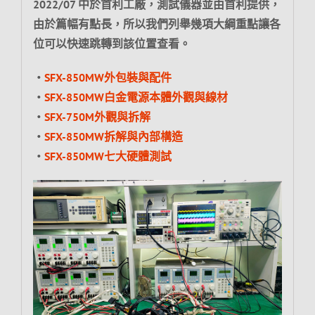
2022/07 中於首利工廠，測試儀器並由首利提供，
由於篇幅有點長，所以我們列舉幾項大綱重點讓各
位可以快速跳轉到該位置查看。
‧
SFX-850MW外包裝與配件
‧
SFX-850MW白金電源本體外觀與線材
‧
SFX-750M外觀與拆解
‧
SFX-850MW拆解與內部構造
‧
SFX-850MW七大硬體測試