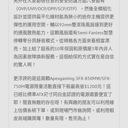
另外在大家都很在意的安全防護方面六安都有
（OVP/UVP/OCP/OPP/SCP/OTP），然後全模組化
設計並提供扁平化線材能為狹小的迷你主機提供更
彈性的運用空間，輔以92mm雙滾珠風扇達到更好
的通風散熱能力，這顆風扇還有Semi-Fanless智慧
停轉零分貝靜音模式。從規格各方面來看相當漂
亮，加上給了超長的10年保固和原價屋3年內非人
為因素故障換新服務，這個給保的方式實在是自信
的驚人啊！
更浮誇的是這兩顆Apexgaming SFX-850MW/SFX-
750M電源限量活動直接下殺最高省$1200元！這
已經比標準ATX尺寸同白金認證的電源還要便宜了
耶！簡直無敵的存在呀！有興趣的朋友可以利用線
上估價系統下單，或到現場門市做詢問，或利用蝦
皮商城購買囉！數量有限，售完為止！