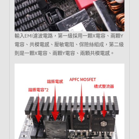
輸入EMI濾波電路，第一級採用一顆X電容、兩顆Y
電容、共模電感、壓敏電阻、保險絲組成，第二級
則是一顆X電容、兩顆Y電容、兩顆共模電感。