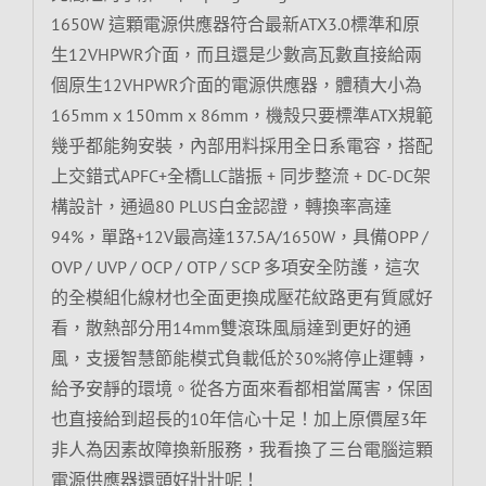
1650W 這顆電源供應器符合最新ATX3.0標準和原
生12VHPWR介面，而且還是少數高瓦數直接給兩
個原生12VHPWR介面的電源供應器，體積大小為
165mm x 150mm x 86mm，機殼只要標準ATX規範
幾乎都能夠安裝，內部用料採用全日系電容，搭配
上交錯式APFC+全橋LLC諧振 + 同步整流 + DC-DC架
構設計，通過80 PLUS白金認證，轉換率高達
94%，單路+12V最高達137.5A/1650W，具備OPP /
OVP / UVP / OCP / OTP / SCP 多項安全防護，這次
的全模組化線材也全面更換成壓花紋路更有質感好
看，散熱部分用14mm雙滾珠風扇達到更好的通
風，支援智慧節能模式負載低於30%將停止運轉，
給予安靜的環境。從各方面來看都相當厲害，保固
也直接給到超長的10年信心十足！加上原價屋3年
非人為因素故障換新服務，我看換了三台電腦這顆
電源供應器還頭好壯壯呢！