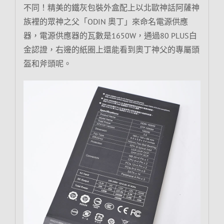
不同！精美的鐵灰包裝外盒配上以北歐神話阿薩神
族裡的眾神之父「ODIN 奧丁」來命名電源供應
器，電源供應器的瓦數是1650W，通過80 PLUS白
金認證，右邊的紙圈上還能看到奧丁神父的專屬頭
盔和斧頭呢。