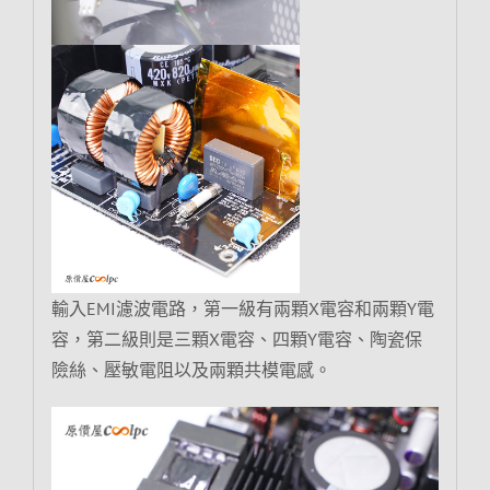
輸入EMI濾波電路，第一級有兩顆X電容和兩顆Y電
容，第二級則是三顆X電容、四顆Y電容、陶瓷保
險絲、壓敏電阻以及兩顆共模電感。