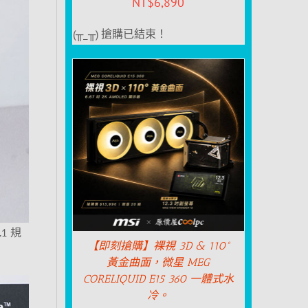
NT$
6,890
(╥_╥) 搶購已結束！
1 規
【即刻搶購】裸視 3D & 110°
黃金曲面，微星 MEG
CORELIQUID E15 360 一體式水
冷。