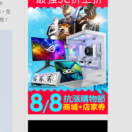
W
本，在
吧！