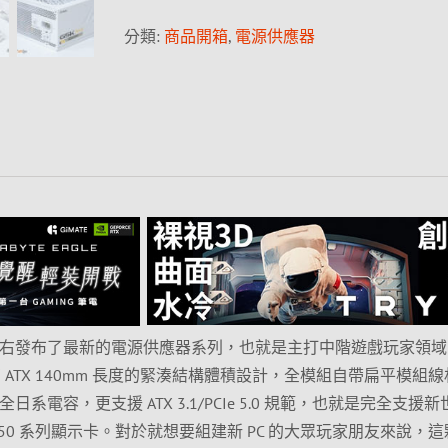
分類:
商品開箱
,
電源供應器
底左右發布了最新的電源供應器系列，也就是主打中階遊戲玩家領域
，擁有 ATX 140mm 長度的緊湊結構體積設計，全模組自帶扁平模組
以及全日系電容，更支援 ATX 3.1/PCIe 5.0 規範，也就是完全支援
RTX50 系列顯示卡。對於就想要組建新 PC 的大眾玩家朋友來說，