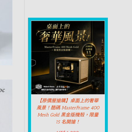
【原價屋搶購】桌面上的奢華
風景！酷碼 MasterFrame 400
Mesh Gold 黑金版機殼，限量
15 名開搶！