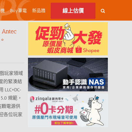
線上估價
主機
Buy筆電
新品牆
ntec
器。
遊戲玩家領域
 長度的緊湊結
LC+DC-
5.0 規範，
這顆電源供
迎各位玩家