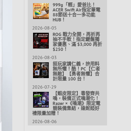
999g「輕」愛爸比！
ACER Swift Air指定筆電
88節送十合一多功能
HUB！
2026-08-05
ROG 戰力全開，再折再
抽不手軟！指定鍵盤獨
家優惠、滿 $3,000 再折
$250！
2026-08-03
挺玩家講仁義，拚用料
無所懼！酷！PC【仁者
無敵】【勇者無懼】合
計限量 100 台！
2026-07-29
【蝦皮限定】毒發齊共
鳴，裝備正式鳴潮化！
Razer ×《鳴潮》限定電
競裝備集結，達妮婭好
禮限量加贈！
2026-08-06