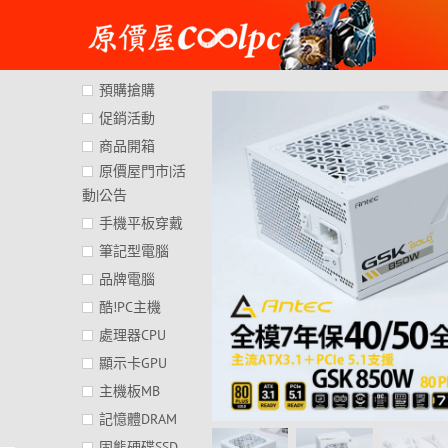
Skip
to
content
預購搶購
促銷活動
商品開箱
原價屋門市|活
動|公告
手機平板穿戴
筆記型電腦
品牌電腦
酷!PC主機
處理器CPU
顯示卡GPU
主機板MB
記憶體DRAM
固態硬碟SSD