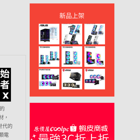
新品上架
的
線材，
新世代的
這顆電