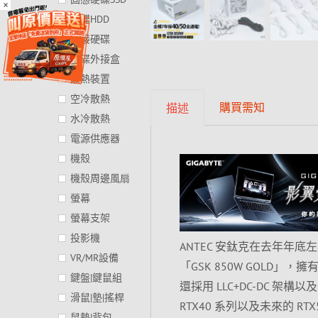
×
硬碟HDD
外接硬碟
硬碟外接盒
散熱裝置
空冷散熱
購買需知
描述
水冷散熱
電源供應器
機殼
機殼周邊風扇
螢幕
螢幕支架
投影機
ANTEC 安鈦克在去年年
VR/MR設備
「GSK 850W GOLD」
鍵盤|鍵鼠組
還採用 LLC+DC-DC 架構
滑鼠|墊|搖桿
RTX40 系列以及未來的 
鼠墊|背包