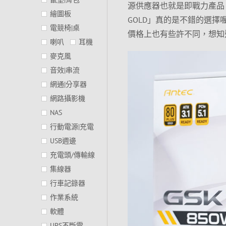
源供應器也就是即戰力產品，不
繪圖板
GOLD」真的是不錯的選
電競椅|桌
價格上也有些許不同，想知
喇叭
耳機
麥克風
音效|串流
網通|分享器
網路攝影機
NAS
行動電源|充電
USB週邊
充電頭/傳輸線
集線器
行車記錄器
作業系統
軟體
UPS不斷電