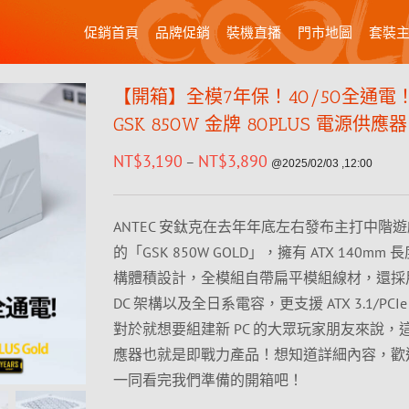
促銷首頁
品牌促銷
裝機直播
門市地圖
套裝
【開箱】全模7年保！40/50全通電！A
GSK 850W 金牌 80PLUS 電源供應
NT$
3,190
NT$
3,890
–
@2025/02/03 ,12:00
ANTEC 安鈦克在去年年底左右發布主打中階
的「GSK 850W GOLD」，擁有 ATX 140mm
構體積設計，全模組自帶扁平模組線材，還採用 L
DC 架構以及全日系電容，更支援 ATX 3.1/PCIe 
對於就想要組建新 PC 的大眾玩家朋友來說，
應器也就是即戰力產品！想知道詳細內容，歡
一同看完我們準備的開箱吧！