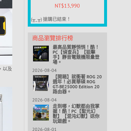
NT$
13,990
(╥_╥) 搶購已結束！
商品瀏覽排行榜
最高品質靜悄悄！酷！
PC【偵查兵】【狙擊
手】靜音電競機限量登
場。
扇，以及
2026-08-04
【開箱】就衝著 ROG 20
週年！必買華碩 ROG
GT-BE25000 Edition 20
路由器。
2026-08-04
走到哪，幻獸都由我掌
握！酷！PC【聖光幻
獸】【混沌幻獸】送你
玩遊戲。
2026-08-01