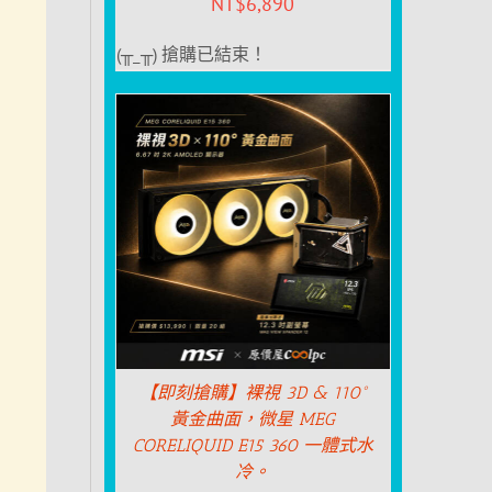
NT$
6,890
(╥_╥) 搶購已結束！
【即刻搶購】裸視 3D & 110°
黃金曲面，微星 MEG
CORELIQUID E15 360 一體式水
冷。