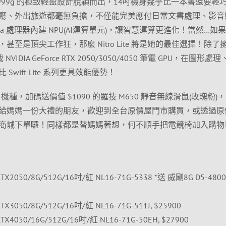
 系列以 999g 的極致輕盈設計脫穎而出，14吋機身幾乎比一本書還要輕
廳、外出旅遊都毫無負擔，不僅能完美應付日常文書處理、影音
e Ultra 處理器內建 NPU(AI運算單元)，讓智慧運算更進化！當然…如
至是頂尖工作狂，那麼 Nitro Lite 將是她的最佳選擇！除了
DIA GeForce RTX 2050/3050/4050 筆電 GPU，在圖形處理、
wift Lite 系列更具效能優勢！
 機種，加碼送價值 $1090 的羅技 M650 靜音無線滑鼠(玫瑰粉)
給媽媽一份大禮的朋友，歡迎到全台原價屋門市購買，或透過原
商城下單囉！同樣都是替媽媽著想，何不順手把電競椅加入購物
20H/RTX2050/8G/512G/16吋/紅 NL16-71G-5338 *送 威剛8G D5-4800
0H/RTX3050/8G/512G/16吋/紅 NL16-71G-511J, $25900
0H/RTX4050/16G/512G/16吋/紅 NL16-71G-50EH, $27900