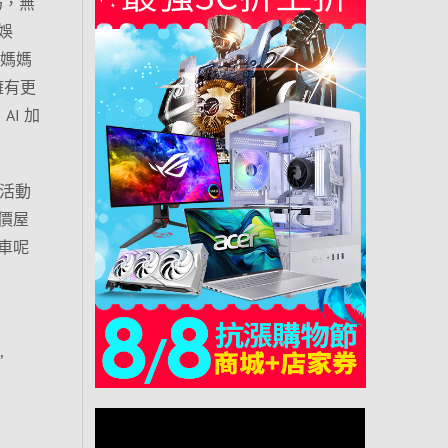
巧，無
娛
果媽媽
擁有更
AI 加
，活動
價屋
車呢
,