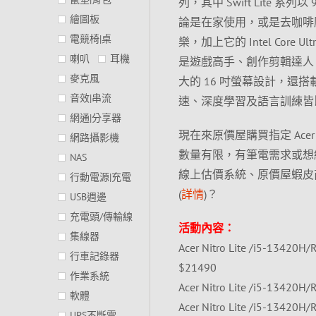
列，其中 Swift Lite
繪圖板
論是在家使用，或是去咖啡
電競椅|桌
樂，加上它的 Intel Cor
喇叭
耳機
是遊戲高手、創作剪輯達人，甚
麥克風
大的 16 吋螢幕設計，還搭載 NVI
音效|串流
速、深度學習及語言訓練皆比 S
網通|分享器
現在來原價屋購買指定 Acer
網路攝影機
數量有限，有筆電需求或想
NAS
線上估價系統、原價屋蝦皮
行動電源|充電
(
詳情
)？
USB週邊
充電頭/傳輸線
活動內容：
集線器
Acer Nitro Lite /i5-134
行車記錄器
$21490
作業系統
Acer Nitro Lite /i5-1342
軟體
Acer Nitro Lite /i5-1342
UPS不斷電