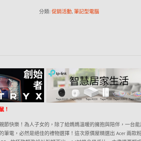
分類:
促銷活動
,
筆記型電腦
鼠！
親節快樂！為人子女的，除了給媽媽溫暖的擁抱與陪伴，一台能
筆電，必然是絕佳的禮物選擇！這次原價屋精選出 Acer 兩款粉