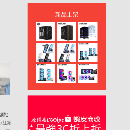
新品上架
讓她
/紅系