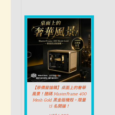
【原價屋搶購】桌面上的奢華
風景！酷碼 MasterFrame 400
Mesh Gold 黑金版機殼，限量
15 名開搶！