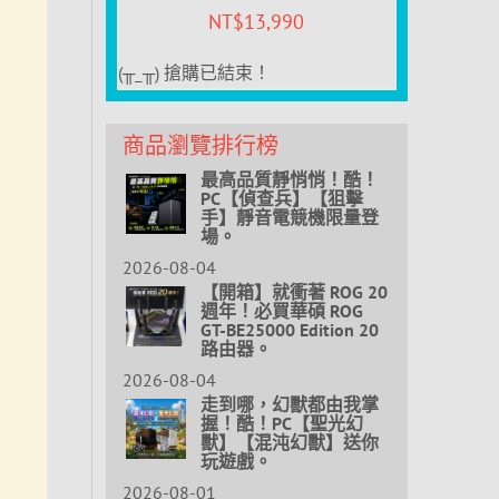
NT$
13,990
(╥_╥) 搶購已結束！
商品瀏覽排行榜
最高品質靜悄悄！酷！
PC【偵查兵】【狙擊
手】靜音電競機限量登
場。
2026-08-04
【開箱】就衝著 ROG 20
週年！必買華碩 ROG
GT-BE25000 Edition 20
路由器。
2026-08-04
走到哪，幻獸都由我掌
握！酷！PC【聖光幻
獸】【混沌幻獸】送你
玩遊戲。
2026-08-01