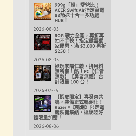
999g「輕」愛爸比！
ACER Swift Air指定筆電
88節送十合一多功能
HUB！
2026-08-05
ROG 戰力全開，再折再
抽不手軟！指定鍵盤獨
家優惠、滿 $3,000 再折
$250！
2026-08-03
挺玩家講仁義，拚用料
無所懼！酷！PC【仁者
無敵】【勇者無懼】合
計限量 100 台！
2026-07-29
【蝦皮限定】毒發齊共
鳴，裝備正式鳴潮化！
Razer ×《鳴潮》限定電
競裝備集結，達妮婭好
禮限量加贈！
2026-08-06