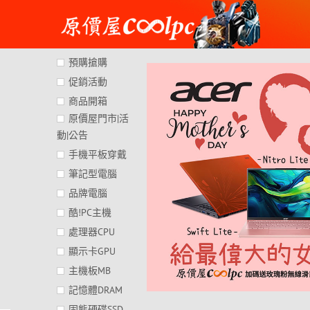
Skip
to
content
預購搶購
促銷活動
商品開箱
原價屋門市|活
動|公告
手機平板穿戴
筆記型電腦
品牌電腦
酷!PC主機
處理器CPU
顯示卡GPU
主機板MB
記憶體DRAM
固態硬碟SSD