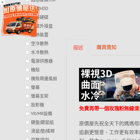
×
硬碟HDD
外接硬碟
硬碟外接盒
散熱裝置
空冷散熱
購買需知
描述
水冷散熱
電源供應器
機殼
機殼周邊風扇
螢幕
螢幕支架
投影機
免費再帶一個玫瑰粉無線滑
VR/MR設備
鍵盤|鍵鼠組
原價屋先祝全天下的媽媽母
滑鼠|墊|搖桿
追劇更愜意、工作更有效率的
鼠墊|背包