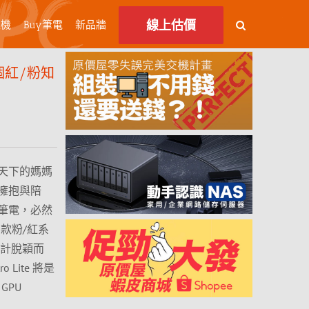
線上估價
主機
Buy筆電
新品牆
個紅/粉知
天下的媽媽
擁抱與陪
筆電，必然
兩款粉/紅系
盈設計脫穎而
Lite 將是
 GPU