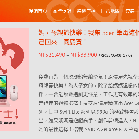
促銷首頁
品牌促銷
裝機直播
門市地圖
套裝
媽，母親節快樂！我帶 acer 筆電這
己回來一同慶賀！
NT$
21,490
NT$
33,900
–
@2025/05/06 ,17:08
免費再帶一個玫瑰粉無線滑鼠！原價屋先祝全
母親節快樂！為人子女的，除了給媽媽溫暖的
伴，一台能讓她追劇更愜意、工作更有效率的
是絕佳的禮物選擇！這次原價屋精選出 Acer 
列，其中 Swift Lite 系列以 999g 的極致輕
出，如果媽媽是遊戲高手、創作剪輯達人，Nitro 
她的最佳選擇！搭載 NVIDIA GeForce RTX 筆電