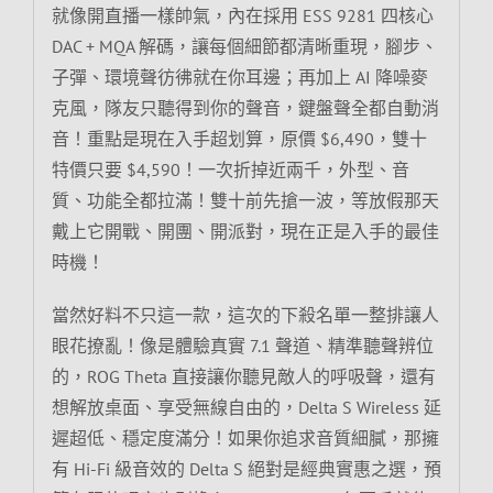
就像開直播一樣帥氣，內在採用 ESS 9281 四核心
DAC + MQA 解碼，讓每個細節都清晰重現，腳步、
子彈、環境聲彷彿就在你耳邊；再加上 AI 降噪麥
克風，隊友只聽得到你的聲音，鍵盤聲全都自動消
音！重點是現在入手超划算，原價 $6,490，雙十
特價只要 $4,590！一次折掉近兩千，外型、音
質、功能全都拉滿！雙十前先搶一波，等放假那天
戴上它開戰、開團、開派對，現在正是入手的最佳
時機！
當然好料不只這一款，這次的下殺名單一整排讓人
眼花撩亂！像是體驗真實 7.1 聲道、精準聽聲辨位
的，ROG Theta 直接讓你聽見敵人的呼吸聲，還有
想解放桌面、享受無線自由的，Delta S Wireless 延
遲超低、穩定度滿分！如果你追求音質細膩，那擁
有 Hi-Fi 級音效的 Delta S 絕對是經典實惠之選，預