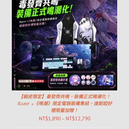
【蝦皮限定】毒發齊共鳴，裝備正式鳴潮化！
Razer ×《鳴潮》限定電競裝備集結，達妮婭好
禮限量加贈！
NT$
1,890
NT$
12,790
–