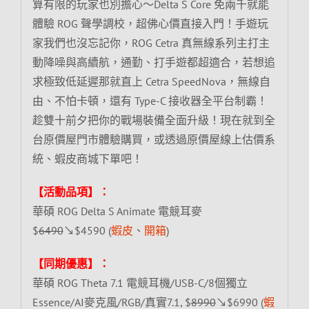
算有限的玩家也別擔心～Delta S Core 免兩千就能
體驗 ROG 聲學調校，超佛心價直接入門！手遊玩
家我們也沒忘記你，ROG Cetra 真無線系列主打主
動降噪與高續航，通勤、打手遊都超適合，若想追
求極致低延遲那就直上 Cetra SpeedNova，無線自
由、不怕卡頓，還有 Type-C 接收器全平台制霸！
趁雙十前夕把你的戰場裝備全面升級！現在就到全
台原價屋門市體驗購買，或透過原價屋線上估價系
統、蝦皮商城下單吧！
【活動品項】：
華碩 ROG Delta S Animate 電競耳麥
$
6490
↘$4590 (
蝦皮
、
開箱
)
【同期優惠】：
華碩 ROG Theta 7.1 電競耳機/USB-C/8個獨立
Essence/AI麥克風/RGB/真實7.1, $
8990
↘$6990 (
蝦