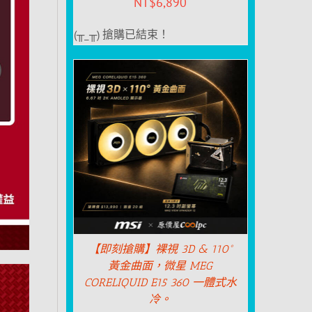
NT$
6,890
(╥_╥) 搶購已結束！
【即刻搶購】裸視 3D & 110°
黃金曲面，微星 MEG
CORELIQUID E15 360 一體式水
冷。