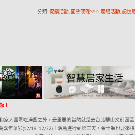
分類:
促銷活動
,
固態硬碟SSD
,
展場活動
,
記憶體
你！
和家人團聚吃湯圓之外，最重要的當然就是去台北華山文創園區
競嘉年華啦(12/19~12/22)！活動進行到第三天，金士頓也要來