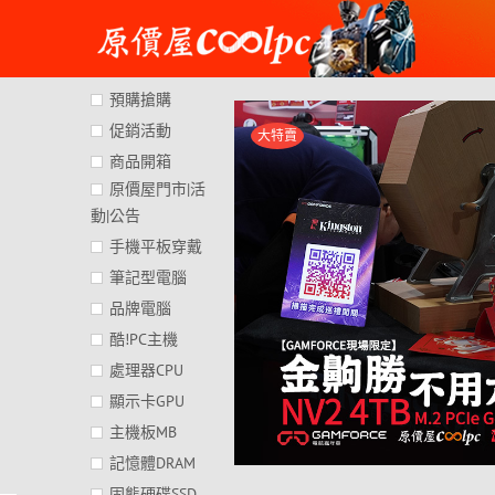
Skip
to
content
預購搶購
促銷活動
大特賣
商品開箱
原價屋門市|活
動|公告
手機平板穿戴
筆記型電腦
品牌電腦
酷!PC主機
處理器CPU
顯示卡GPU
主機板MB
記憶體DRAM
固態硬碟SSD