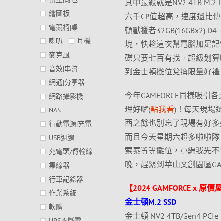
其中最殺就是NV2 4TB M.2
繪圖板
六千CP值超高，速度還比
電競椅|桌
頓獸獵者32GB(16GBx2) 
喇叭
耳機
塊，快趁這次幫電腦加足記憶！
麥克風
碟只要七百有找，超級划算呀
音效|串流
到金士頓攤位兌換限量好禮
網通|分享器
今年GAMFORCE同樣吸
網路攝影機
理好囉(
點我看
)！每天現場
NAS
西之餘也別忘了現場有好多好
行動電源|充電
而且今天星期六超多啦啦隊
USB週邊
索泰等等攤位，小編我先不
充電頭/傳輸線
晚，趕緊到華山文創園區GA
集線器
行車記錄器
【2024 GAMFORCE x 
作業系統
金士頓M.2 SSD
軟體
金士頓 NV2 4TB/Gen4 PCI
UPS不斷電