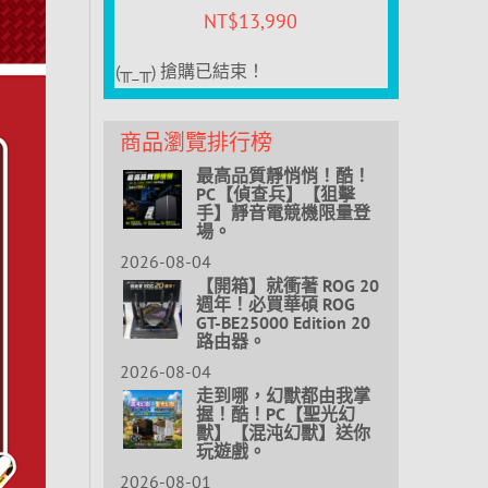
NT$
13,990
(╥_╥) 搶購已結束！
商品瀏覽排行榜
最高品質靜悄悄！酷！
PC【偵查兵】【狙擊
手】靜音電競機限量登
場。
2026-08-04
【開箱】就衝著 ROG 20
週年！必買華碩 ROG
GT-BE25000 Edition 20
路由器。
2026-08-04
走到哪，幻獸都由我掌
握！酷！PC【聖光幻
獸】【混沌幻獸】送你
玩遊戲。
2026-08-01