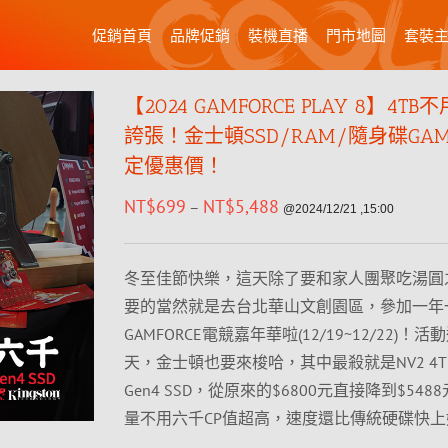
促銷首頁
品牌促銷
裝機直播
門市地圖
套裝
【2024 GAMFORCE PLAY 8】4T
誇張！金士頓SSD/RAM/隨身碟GAM
定優惠價！
NT$
699
NT$
5,488
–
@2024/12/21 ,15:00
冬至佳節快樂，這天除了要和家人團聚吃湯圓
要的當然就是去台北華山文創園區，參加一年
GAMFORCE電競嘉年華啦(12/19~12/22)！
天，金士頓也要來梭哈，其中最殺就是NV2 4TB M.
Gen4 SSD，從原來的$6800元直接降到$54
量不用六千CP值超高，速度還比傳統硬碟快上