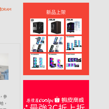
DRAM
新品上架
，參
梭哈，