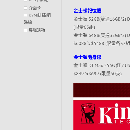
介面卡
金士頓記憶體
KVM|排插|網
金士頓 32GB(雙通16GB*2) DD
路線
(限量65組)
展場活動
金士頓 64GB(雙通32GB*2) 
$6088↘$5488 (限量各32組
金士頓隨身碟
金士頓 DT Max 256G 紅 / USB
$849↘$699 (限量50支)