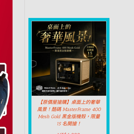
【原價屋搶購】桌面上的奢華
風景！酷碼 MasterFrame 400
Mesh Gold 黑金版機殼，限量
15 名開搶！