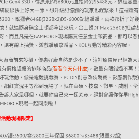
 PCIe Gen4 SSD，從原來的$6800元直接降到$5488元，這種容
傳統硬碟快上好大一節。想升級記憶體的玩家也趕緊來！這裡還有
D4-3200、獸獵者64GB(32GBx2)D5-6000記憶體體，兩款都折了好
就連隨身碟金士頓都拿出來玩，金士頓DT Max 256GB(紅)高
。而且凡是在GAMFORCE現場購買任意金士頓商品，都可以憑
，還有線上抽獎、遊戲體驗拿贈品、KOL互動等精彩內容喔。
引各大廠商前來設攤，優惠好康自然是少不了，這裡原價屋已經為大
還有價格超殺的排隊商品(
看看今天有什麼
)，數量有限錯過不再！
玩活動，像是電競挑戰賽、PC DIY創意改裝競賽、影應創作競
、網紅實況主等都到現場了，就在華碩、技嘉、微星、威剛、全
告訴大家是哪個，就要你自己來一探究竟，絕對會讓你從早High
MFORCE現場一起同樂啦！
原價屋活動現場限定】
e 4.0/讀:3500/寫:2800三年保固 $6800↘$5488(限量32組)