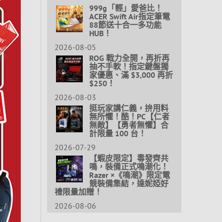
999g「輕」愛爸比！
ACER Swift Air指定筆電
88節送十合一多功能
HUB！
2026-08-05
ROG 戰力全開，再折再
抽不手軟！指定鍵盤獨
家優惠、滿 $3,000 再折
$250！
2026-08-03
挺玩家講仁義，拚用料
無所懼！酷！PC【仁者
無敵】【勇者無懼】合
計限量 100 台！
2026-07-29
【蝦皮限定】毒發齊共
鳴，裝備正式鳴潮化！
Razer ×《鳴潮》限定電
競裝備集結，達妮婭好
禮限量加贈！
2026-08-06