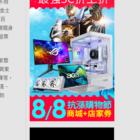
量不用
金士
幾百
速隨身
發票
家整
買東
賽等，
漢、
到