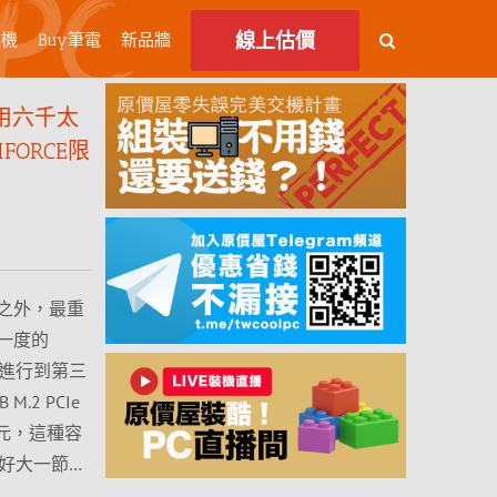
線上估價
主機
Buy筆電
新品牆
B不用六千太
FORCE限
之外，最重
一度的
活動進行到第三
2 PCIe
88元，這種容
好大一節…