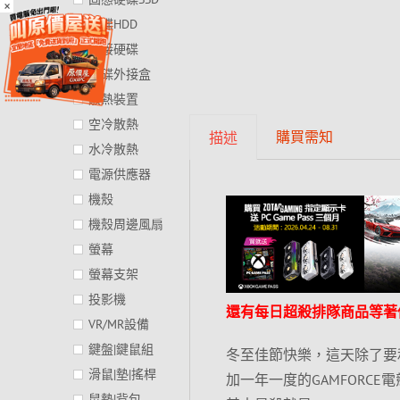
×
硬碟HDD
外接硬碟
硬碟外接盒
散熱裝置
空冷散熱
購買需知
描述
水冷散熱
電源供應器
機殼
機殼周邊風扇
螢幕
螢幕支架
投影機
還有每日超殺排隊商品等著
VR/MR設備
鍵盤|鍵鼠組
冬至佳節快樂，這天除了要
滑鼠|墊|搖桿
加一年一度的GAMFORCE電
鼠墊|背包