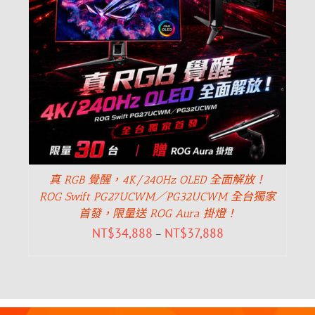
真 RGB 覺醒，4K/240Hz OLED 全面解放！
ROG Swift PG27UCWM／PG32UCWM 全台獨家
首發，限量送 ROG Aura 掛燈！
NT$
34,888
NT$
37,888
–