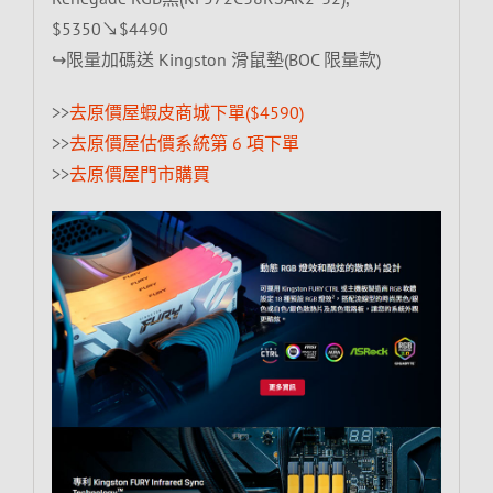
$5350↘$4490
↪限量加碼送 Kingston 滑鼠墊(BOC 限量款)
>>
去原價屋蝦皮商城下單($4590)
>>
去原價屋估價系統第 6 項下單
>>
去原價屋門市購買