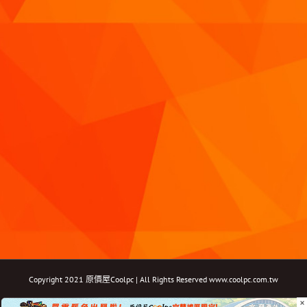
Copyright 2021 原價屋Coolpc | All Rights Reserved
www.coolpc.com.tw
×
Facebook
Instagram
YouTube
Twitter
Email: