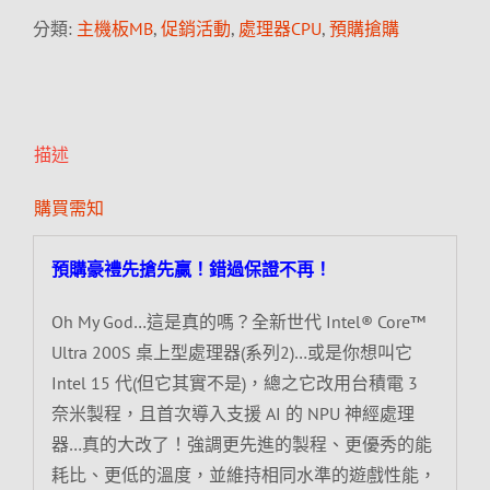
分類:
主機板MB
,
促銷活動
,
處理器CPU
,
預購搶購
描述
購買需知
預購豪禮先搶先贏！錯過保證不再！
Oh My God…這是真的嗎？全新世代 Intel® Core™
Ultra 200S 桌上型處理器(系列2)…或是你想叫它
Intel 15 代(但它其實不是)，總之它改用台積電 3
奈米製程，且首次導入支援 AI 的 NPU 神經處理
器…真的大改了！強調更先進的製程、更優秀的能
耗比、更低的溫度，並維持相同水準的遊戲性能，