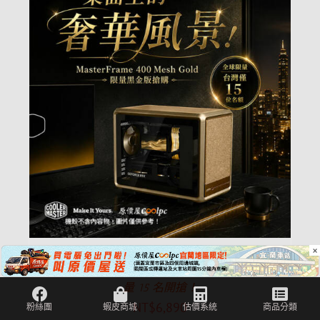
×
【原價屋搶購】桌面上的奢華風景！酷碼
MasterFrame 400 Mesh Gold 黑金版機殼，限
量 15 名開搶！
NT$
6,890