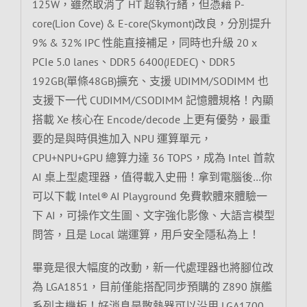
125W，雖然取消了 HT 超執行緒，但憑藉 P-
core(Lion Cove) & E-core(Skymont)改良，分別提升
9% & 32% IPC 性能直接補足，同時也升級 20 x
PCIe 5.0 lanes、DDR5 6400(JEDEC)、DDR5
192GB(單條48GB)擴充、支援 UDIMM/SODIMM 也
支援下一代 CUDIMM/CSODIMM 記憶體規格！內顯
搭載 Xe 核心在 Encode/decode 上更有優勢，最重
要的是與時俱進加入 NPU 運算單元，
CPU+NPU+GPU 總算力達 36 TOPS，成為 Intel 首款
AI 桌上型處理器，值得載入史冊！拿到電腦後…你
可以下載 Intel® AI Playground 免費軟體來體驗一
下 AI，可操作文生圖、文字強化影像、大語言模型
問答，且是 Local 端運算，用戶安全隱私為上！
畢竟是很大幅度的改動，新一代處理器也將腳位改
為 LGA1851，目前僅能搭配同步預購的 Z890 旗艦
系列主機板！好消息是散熱器可以沿用 LGA1700