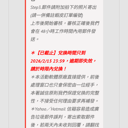
Step3.郵件請附加拍下的照片寄出
(請一併備註蝦皮訂單編號)
上市後開始審核，審核正確後我們
會在 48小時工作時間內用郵件發
送。
＊【已截止】兌換時間只到
2026/2/15 23:59，逾期即失效，
請於時限內兌換！
＊本活動軟體原廠直接提供，前後
處理窗口也只會保密由一位經手，
本著誠信原則我們保證兌換的完整
性，不接受任何理由要求再補發。
＊Yahoo／Hotmail 信箱容易造成廣
告垃圾郵件誤判，寄出索取郵件
後，若兩天內未收到回覆，請翻找