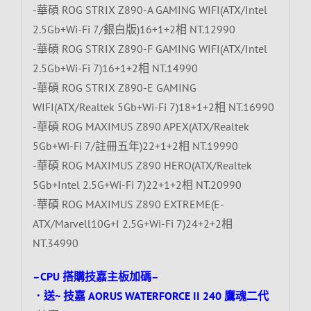
-華碩 ROG STRIX Z890-A GAMING WIFI(ATX/Intel
2.5Gb+Wi-Fi 7/銀白版)16+1+2相 NT.12990
-華碩 ROG STRIX Z890-F GAMING WIFI(ATX/Intel
2.5Gb+Wi-Fi 7)16+1+2相 NT.14990
-華碩 ROG STRIX Z890-E GAMING
WIFI(ATX/Realtek 5Gb+Wi-Fi 7)18+1+2相 NT.16990
-華碩 ROG MAXIMUS Z890 APEX(ATX/Realtek
5Gb+Wi-Fi 7/註冊五年)22+1+2相 NT.19990
-華碩 ROG MAXIMUS Z890 HERO(ATX/Realtek
5Gb+Intel 2.5G+Wi-Fi 7)22+1+2相 NT.20990
-華碩 ROG MAXIMUS Z890 EXTREME(E-
ATX/Marvell10G+I 2.5G+Wi-Fi 7)24+2+2相
NT.34990
–CPU 搭購技嘉主板加碼–
．送~ 技嘉 AORUS WATERFORCE II 240 鷹魂二代