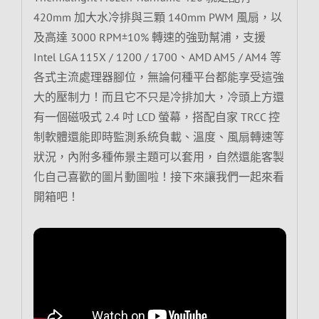
420mm 加大水冷排與三顆 140mm PWM 風扇，以
及高達 3000 RPM±10% 轉速的強勁幫浦，支援
Intel LGA 115X / 1200 / 1700、AMD AM5 / AM4 等
各式主流處理器腳位，無論何種平台都能享受這強
大的壓制力！而且它不只是冷排加大，冷頭上方還
有一個磁吸式 2.4 吋 LCD 螢幕，搭配自家 TRCC 控
制軟體還能即時監測系統負載、溫度、風扇轉速等
狀況，內附多種佈景主題可以套用，自然還能客製
化自己喜歡的圖片動圖啦！接下來讓我們一起來看
開箱吧！