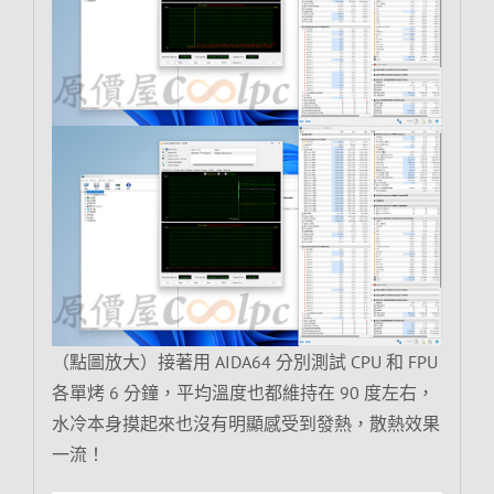
（點圖放大）接著用 AIDA64 分別測試 CPU 和 FPU
各單烤 6 分鐘，平均溫度也都維持在 90 度左右，
水冷本身摸起來也沒有明顯感受到發熱，散熱效果
一流！