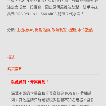
主板、ROG HYPERION GR701 BTF 創世神背插機殼相遇
注定會成就一段傳奇，因此原價屋推波助瀾，雙手奉送
萬元 ROG RYUJIN III 360 ARGB 龍神 3 代水冷！
分類:
主機板MB
,
促銷活動
,
散熱裝置
,
機殼
,
水冷散熱
描述
購買需知
臥虎藏龍，青冥寶劍！
深藏不露的李慕白和青冥寶就是 ROG BTF 背插系
列，其他品牌只能是碧眼狐狸和不知名暗器。當你