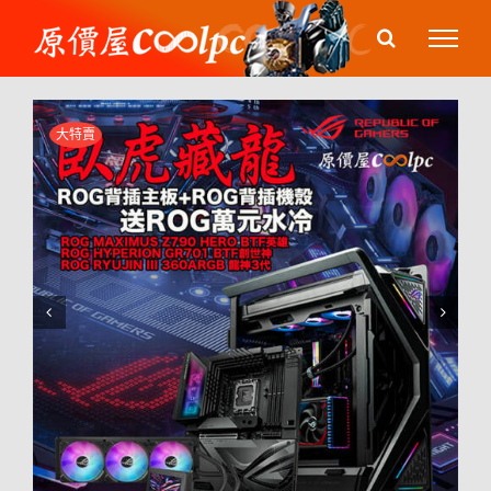
Skip
to
content
大特賣

