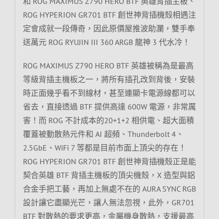
和 ROG MAXIMUS Z790 HERO BTF 英雄背插主板、
ROG HYPERION GR701 BTF 創世神背插機殼相遇注
定會成就一段傳奇，因此原價屋推波助瀾，雙手奉
送萬元 ROG RYUJIN III 360 ARGB 龍神 3 代水冷！
ROG MAXIMUS Z790 HERO BTF 英雄被稱為是最高
等級背插主機板之一，將所有插孔改到背後，安裝
時正面幾乎看不到線材，甚至連顯卡電源線都可以
省去，直接透過 BTF 提供高達 600W 電源，非常厲
害！而 ROG 不計成本的20+1+2 相供電、超大面積
覆蓋被動散熱元件和 AI 超頻、Thunderbolt 4、
2.5GbE、WiFi 7 等都是目前市面上頂尖的存在！
ROG HYPERION GR701 BTF 創世神背插機殼正是能
契合英雄 BTF 背插主機板的頂尖機殼，X 造型與鋁
合金手把工藝，再加上無處不在的 AURA SYNC RGB
設計讓它盡顯光芒，讓人無法忽視，此外，GR701
BTF 對散熱的要求更高，金屬機身散熱，支援最高