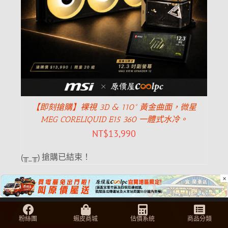
【即刻搶購】裸視 3D & 110° 黃金曲面，微星
MEG CORELIQUID E15 360 一體式水冷。
NT$
13,990
(╥_╥) 搶購已結束！
×