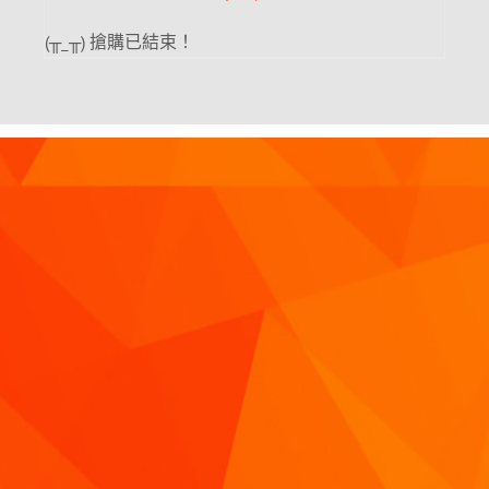
(╥_╥) 搶購已結束！