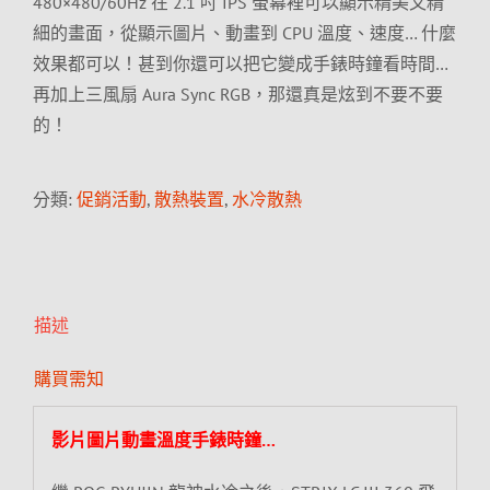
480×480/60Hz 在 2.1 吋 IPS 螢幕裡可以顯示精美又精
細的畫面，從顯示圖片、動畫到 CPU 溫度、速度… 什麼
效果都可以！甚到你還可以把它變成手錶時鐘看時間…
再加上三風扇 Aura Sync RGB，那還真是炫到不要不要
的！
分類:
促銷活動
,
散熱裝置
,
水冷散熱
描述
購買需知
影片圖片動畫溫度手錶時鐘…