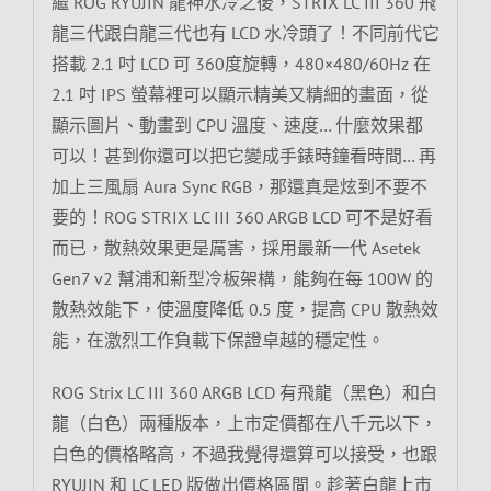
繼 ROG RYUJIN 龍神水冷之後，STRIX LC III 360 飛
龍三代跟白龍三代也有 LCD 水冷頭了！不同前代它
搭載 2.1 吋 LCD 可 360度旋轉，480×480/60Hz 在
2.1 吋 IPS 螢幕裡可以顯示精美又精細的畫面，從
顯示圖片、動畫到 CPU 溫度、速度… 什麼效果都
可以！甚到你還可以把它變成手錶時鐘看時間… 再
加上三風扇 Aura Sync RGB，那還真是炫到不要不
要的！ROG STRIX LC III 360 ARGB LCD 可不是好看
而已，散熱效果更是厲害，採用最新一代 Asetek
Gen7 v2 幫浦和新型冷板架構，能夠在每 100W 的
散熱效能下，使溫度降低 0.5 度，提高 CPU 散熱效
能，在激烈工作負載下保證卓越的穩定性。
ROG Strix LC III 360 ARGB LCD 有飛龍（黑色）和白
龍（白色）兩種版本，上市定價都在八千元以下，
白色的價格略高，不過我覺得還算可以接受，也跟
RYUJIN 和 LC LED 版做出價格區間。趁著白龍上市