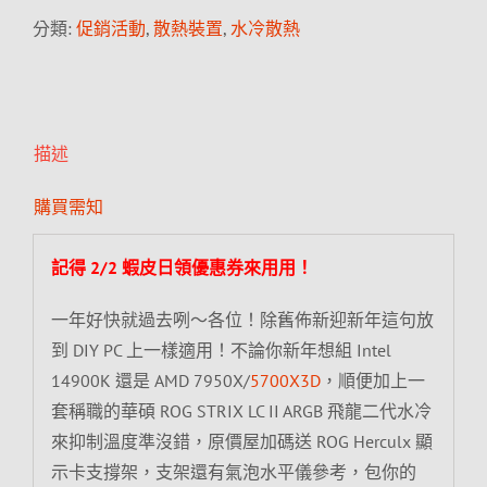
分類:
促銷活動
,
散熱裝置
,
水冷散熱
描述
購買需知
記得 2/2 蝦皮日領優惠券來用用！
一年好快就過去咧～各位！除舊佈新迎新年這句放
到 DIY PC 上一樣適用！不論你新年想組 Intel
14900K 還是 AMD 7950X/
5700X3D
，順便加上一
套稱職的華碩 ROG STRIX LC II ARGB 飛龍二代水冷
來抑制溫度準沒錯，原價屋加碼送 ROG Herculx 顯
示卡支撐架，支架還有氣泡水平儀參考，包你的