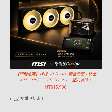
【即刻搶購】裸視 3D & 110° 黃金曲面，微星
MEG CORELIQUID E15 360 一體式水冷。
NT$
13,990
(╥_╥) 搶購已結束！