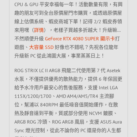
CPU & GPU 平安幸福每一年！活動數量有限，有興
趣的朋友可到全台原價屋門市購買，或透過原價屋
線上估價系統、蝦皮商城下單！記得 2/2 蝦皮券領
來用嘿（
詳情
），老樣子買越多折越大！升級嘛…
不然順便升級
GeForce RTX 4080 SUPER 顯示卡
打
遊戲、
大容量 SSD
好像也不錯吼？先祝各位龍年
升級新 PC 從此鴻圖大展，事業蒸蒸日上！
ROG STRIX LC II ARGB 飛龍二代使用第 7 代 Asetek
水泵，不僅提供優秀的散熱能力，提供 6 年保固更
給予水冷用戶最安心的售後服務，支援 Intel LGA
115X/1200/1700、AMD AM4/AM5/TR4 主流腳
位，幫浦以 840RPM 最低噪音值開始運作，在散
熱及靜音達到平衡，質感部分使用 NCVM 鍍膜、
ARGB ROG 冷頭、ROG ARGB 風扇，支援 ASUS Aura
Sync 燈光控制，從此不論你的 PC 還是你的人生都