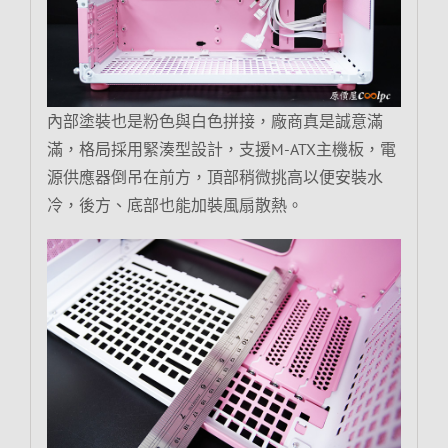
內部塗裝也是粉色與白色拼接，廠商真是誠意滿
滿，格局採用緊湊型設計，支援M-ATX主機板，電
源供應器倒吊在前方，頂部稍微挑高以便安裝水
冷，後方、底部也能加裝風扇散熱。