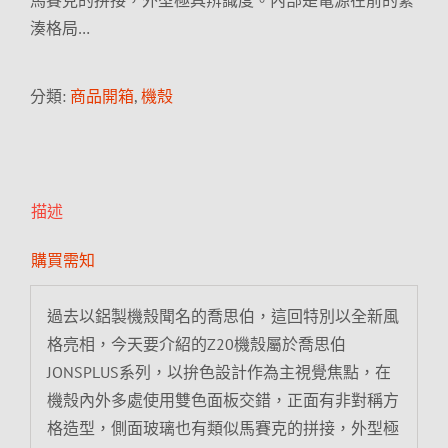
馬賽克的拼接，外型極具辨識度。內部是電源在前的緊
湊格局…
分類:
商品開箱
,
機殼
描述
購買需知
過去以鋁製機殼聞名的喬思伯，這回特別以全新風
格亮相，今天要介紹的Z20機殼屬於喬思伯
JONSPLUS系列，以拚色設計作為主視覺焦點，在
機殼內外多處使用雙色面板交錯，正面有非對稱方
格造型，側面玻璃也有類似馬賽克的拼接，外型極