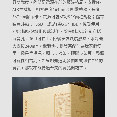
具辨識度。內部是電源在前的緊湊格局，支援M-
ATX主機板，相容高度164mm CPU散熱器，長度
363mm顯示卡，電源可裝ATX/SFX兩種規格；儲存
裝置3顆2.5″ SSD，或是1顆3.5″ HDD。機殼使用
SPCC鋼板與鋼化玻璃製作，除左側玻璃外都有透
氣開孔，並且可在上/下/後安裝風扇散熱，水冷最
大支援240mm。機殼也提供豐富配件讓玩家們使
用，像是手提把、顯卡支撐架、硬碟支架等，整體
可玩性相當高，如果想知道更多關於喬思伯Z20的
資訊，那就不能錯過今天的實品開箱了。