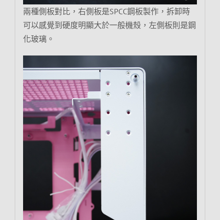
兩種側板對比，右側板是SPCC鋼板製作，拆卸時
可以感覺到硬度明顯大於一般機殼，左側板則是鋼
化玻璃。