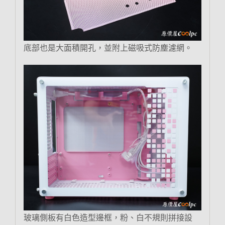
底部也是大面積開孔，並附上磁吸式防塵濾網。
玻璃側板有白色造型邊框，粉、白不規則拼接設