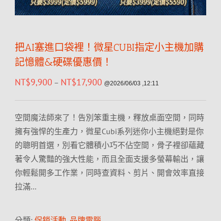
把AI塞進口袋裡！微星CUBI指定小主機加購
記憶體&硬碟優惠價！
NT$
9,900
NT$
17,900
–
@2026/06/03 ,12:11
空間魔法師來了！告別笨重主機，釋放桌面空間，同時
擁有強悍的生產力，微星Cubi系列迷你小主機絕對是你
的聰明首選，別看它體積小巧不佔空間，骨子裡卻蘊藏
著令人驚豔的強大性能，而且全面支援多螢幕輸出，讓
你輕鬆開多工作業，同時查資料、剪片、開會效率直接
拉滿…
分類:
促銷活動
,
品牌電腦