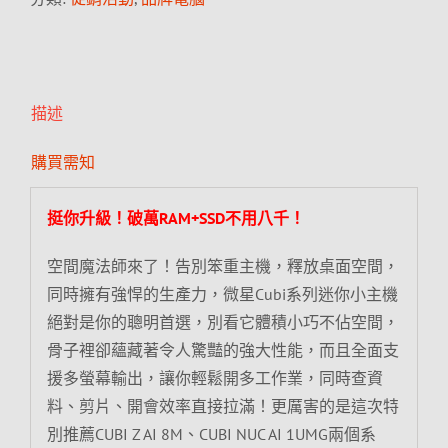
描述
購買需知
挺你升級！破萬RAM+SSD不用八千！
空間魔法師來了！告別笨重主機，釋放桌面空間，
同時擁有強悍的生產力，微星Cubi系列迷你小主機
絕對是你的聰明首選，別看它體積小巧不佔空間，
骨子裡卻蘊藏著令人驚豔的強大性能，而且全面支
援多螢幕輸出，讓你輕鬆開多工作業，同時查資
料、剪片、開會效率直接拉滿！更厲害的是這次特
別推薦CUBI Z AI 8M、CUBI NUC AI 1UMG兩個系