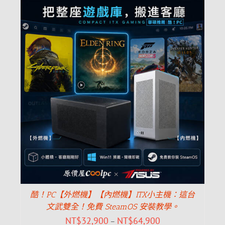
酷！PC【外燃機】【內燃機】ITX小主機：這台
文武雙全！免費 SteamOS 安裝教學。
NT$
32,900
NT$
64,900
–