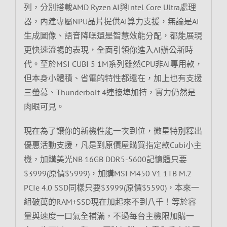
列，分別搭載AMD Ryzen AI與Intel Core Ultra處理
器，內建專屬NPU晶片提供AI算力支援，無論是AI
生成圖像、語音降噪還是智慧效能分配，都能展現
更快速流暢的表現，全面引領你進入AI辦公新時
代。至於MSI CUBI 5 1M系列雖然CPU非AI專用款，
但本身小體積、省電的特性都還在，加上也有支援
三螢幕、Thunderbolt 4連接埠加持，實力仍然是
肉眼可見。
現在為了讓你的新機性能一次到位，微星特別釋出
優惠活動支援，凡是到原價屋購買指定款Cubi小主
機，加購美光NB 16GB DDR5-5600記憶體只要
$3999(原價$5999)，加購MSI M450 V1 1TB M.2
PCIe 4.0 SSD同樣只要$3999(原價$5590)，本來一
組破萬的RAM+SSD現在加起來不到八千！等於容
量與速度一口氣全補滿，不過每台主機限加購一