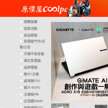
Skip
to
content
預購搶購
促銷活動
商品開箱
原價屋門市|活
動|公告
手機平板穿戴
筆記型電腦
品牌電腦
酷!PC主機
處理器CPU
顯示卡GPU
主機板MB
記憶體DRAM
固態硬碟SSD