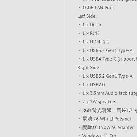
‧1GbE LAN Port
Letf Side:
‧1 x DC-in
‧1 x RJ45
‧1 x HDMI 2.1
‧1 x USB3.2 Gen1 Type-A
‧1 x USB4 Type-C (support 
Right Side:
‧1 x USB3.2 Gen1 Type-A
‧1 x USB2.0
‧1 x 3.5mm Audio Jack su
‧2 x 2W speakers
‧RGB 背光鍵盤，高達1.7
‧電池 76 Whr Li Polymer
‧變壓器 150W AC Adapter
‧Windows 11 Pro