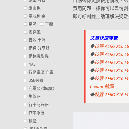
自動替你更換使用情境，讓電
繪圖板
費用問題，讓你可以盡情創作！
電競椅|桌
即可呼叫線上助理解決疑難
喇叭
耳機
麥克風
文章快速導覽
音效|串流
◆
技嘉 AERO X16
網通|分享器
◆
技嘉 AERO X16
網路攝影機
◆
技嘉 AERO X16
NAS
◆
技嘉 AERO X16
行動電源|充電
◆
技嘉 AERO X16 
USB週邊
Creator 繪圖
充電頭/傳輸線
◆
技嘉 AERO X16
集線器
行車記錄器
作業系統
軟體
UPS不斷電