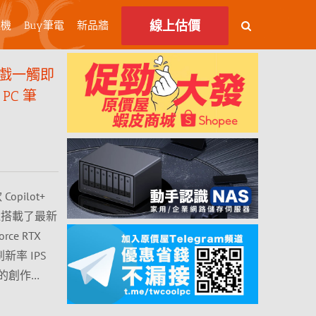
線上估價
主機
Buy筆電
新品牆
遊戲一觸即
 PC 筆
Copilot+
還搭載了最新
rce RTX
刷新率 IPS
的創作…