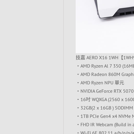
技嘉 AERO X16 1WH【1
‧AMD Ryzen Al 7 350 (16MB c
‧AMD Radeon 860M Graphi
‧AMD Ryzen NPU 單元
‧NVIDIA GeForce RTX 5070
‧16吋 WQXGA (2560 x 1600)
‧32GB(2 x 16GB ) SODIM
‧1TB PCIe Gen4 x4 NV
‧FHD IR Webcam (Build in a
‧Wi-Fi 6E 802.11 a/b/g/n