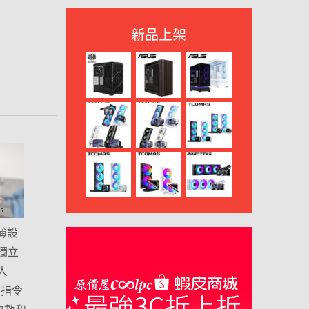
新品上架
輕薄設
 獨立
人
的指令