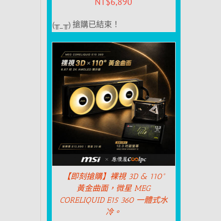
NT$
6,890
(╥_╥) 搶購已結束！
【即刻搶購】裸視 3D & 110°
黃金曲面，微星 MEG
CORELIQUID E15 360 一體式水
冷。