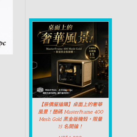
【原價屋搶購】桌面上的奢華
風景！酷碼 MasterFrame 400
Mesh Gold 黑金版機殼，限量
15 名開搶！