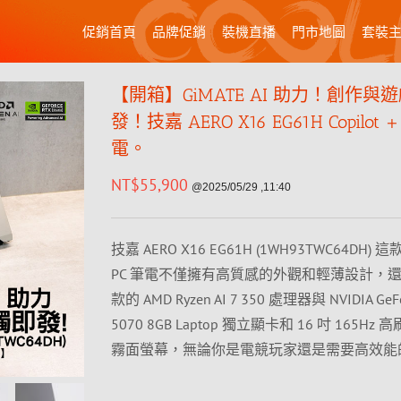
促銷首頁
品牌促銷
裝機直播
門市地圖
套裝
【開箱】GiMATE AI 助力！創作與
發！技嘉 AERO X16 EG61H Copilot +
電。
NT$
55,900
@2025/05/29 ,11:40
技嘉 AERO X16 EG61H (1WH93TWC64DH) 這款 
PC 筆電不僅擁有高質感的外觀和輕薄設計，
款的 AMD Ryzen AI 7 350 處理器與 NVIDIA GeFo
5070 8GB Laptop 獨立顯卡和 16 吋 165Hz 高
霧面螢幕，無論你是電競玩家還是需要高效能