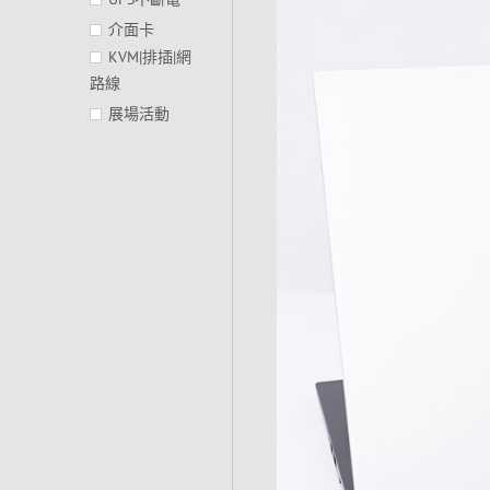
介面卡
KVM|排插|網
路線
展場活動