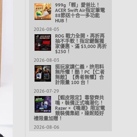
999g「輕」愛爸比！
ACER Swift Air指定筆電
88節送十合一多功能
HUB！
2026-08-05
ROG 戰力全開，再折再
抽不手軟！指定鍵盤獨
家優惠、滿 $3,000 再折
$250！
2026-08-03
挺玩家講仁義，拚用料
無所懼！酷！PC【仁者
無敵】【勇者無懼】合
計限量 100 台！
2026-07-29
【蝦皮限定】毒發齊共
鳴，裝備正式鳴潮化！
Razer ×《鳴潮》限定電
競裝備集結，達妮婭好
禮限量加贈！
2026-08-06