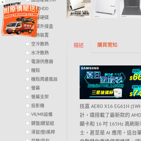
×
硬碟HDD
外接硬碟
硬碟外接盒
散熱裝置
空冷散熱
購買需知
描述
水冷散熱
電源供應器
機殼
機殼周邊風扇
螢幕
螢幕支架
投影機
技嘉 AERO X16 EG61H 
VR/MR設備
計，還搭載了最新款的 AMD Ryzen
鍵盤|鍵鼠組
顯卡和 16 吋 165Hz
滑鼠|墊|搖桿
士，甚至是 AI 應用，這台
鼠墊|背包