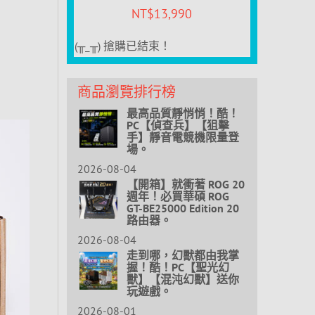
NT$
13,990
(╥_╥) 搶購已結束！
商品瀏覽排行榜
最高品質靜悄悄！酷！
PC【偵查兵】【狙擊
手】靜音電競機限量登
場。
2026-08-04
【開箱】就衝著 ROG 20
週年！必買華碩 ROG
GT-BE25000 Edition 20
路由器。
2026-08-04
走到哪，幻獸都由我掌
握！酷！PC【聖光幻
獸】【混沌幻獸】送你
玩遊戲。
2026-08-01