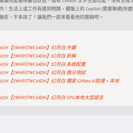
腦效能獲得最佳狀態，還有 Creator 文字生圖功能，沒有生成
生活上或工作有遇到問題，鍵盤上的 Copilot (需要聯網)快
雜症，不多說了！讓我們一起來看看他的開箱吧。
 EG61H【1WH93TWC64DH】幻月白 外觀
 EG61H【1WH93TWC64DH】幻月白 拆解
 EG61H【1WH93TWC64DH】幻月白 系統配置
 EG61H【1WH93TWC64DH】幻月白 跑分測試
EG61H【1WH93TWC64DH】幻月白 獨家 GiMate AI助理 + 本地
 EG61H【1WH93TWC64DH】幻月白 GPU本地大型語言