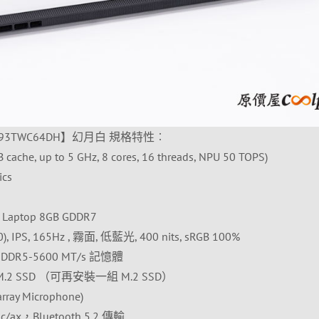
WH93TWC64DH】幻月白 規格特性︰
ache, up to 5 GHz, 8 cores, 16 threads, NPU 50 TOPS)
cs
 Laptop 8GB GDDR7
, IPS, 165Hz , 霧面, 低藍光, 400 nits, sRGB 100%
M DDR5-5600 MT/s 記憶體
Me M.2 SSD （可再安裝一組 M.2 SSD）
rray Microphone)
/ac/ax，Bluetooth 5.2 傳輸