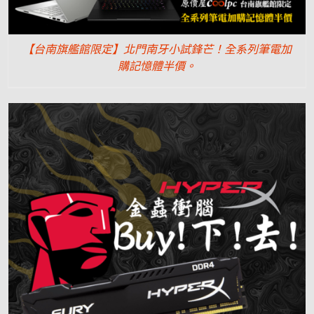
【台南旗艦館限定】北門南牙小試鋒芒！全系列筆電加
購記憶體半價。