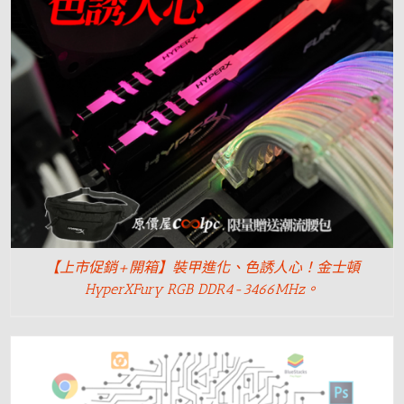
【上市促銷+開箱】裝甲進化、色誘人心！金士頓
HyperXFury RGB DDR4-3466MHz。