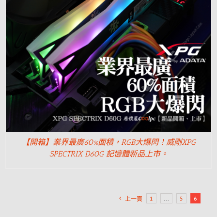
【開箱】業界最廣60%面積，RGB大爆閃！威剛XPG
SPECTRIX D60G 記憶體新品上市。
1
...
5
6
上一頁