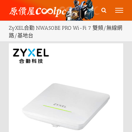
Skip
to
content
ZyXEL合勤 NWA50BE PRO Wi-Fi 7 雙頻/無線網
路/基地台
View
Larger
Image