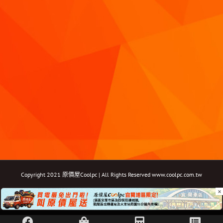
Copyright 2021 原價屋Coolpc | All Rights Reserved
www.coolpc.com.tw
×
Facebook
Instagram
YouTube
Twitter
Email: