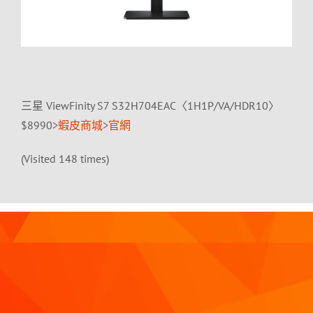
三星 ViewFinity S7 S32H704EAC〈1H1P/VA/HDR10〉
$8990>
蝦皮商城
>
官網
(Visited 148 times)