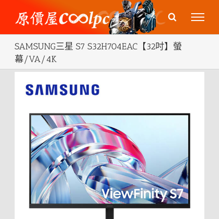
Skip
to
content
SAMSUNG三星 S7 S32H704EAC【32吋】螢
幕/VA/4K
View
Larger
Image