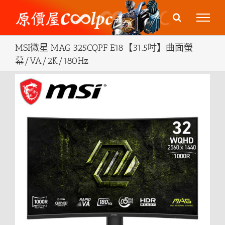
Skip
to
content
MSI微星 MAG 325CQPF E18【31.5吋】曲面螢
幕/VA/2K/180Hz
View
Larger
Image