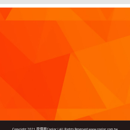
Copyright 2021 原價屋Coolpc | All Rights Reserved
www.coolpc.com.tw