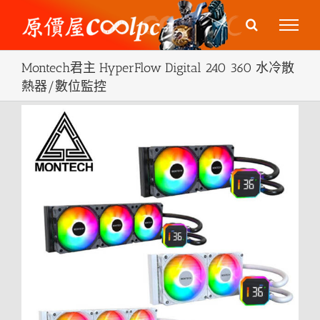
Skip
to
content
Montech君主 HyperFlow Digital 240 360 水冷散
熱器/數位監控
View
Larger
Image