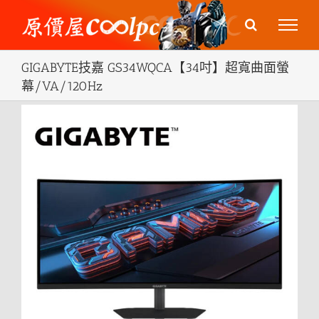
Skip
to
content
GIGABYTE技嘉 GS34WQCA【34吋】超寬曲面螢
幕/VA/120Hz
View
Larger
Image