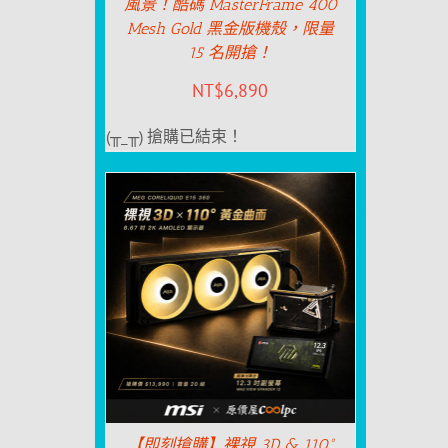
風景！酷碼 MasterFrame 400
Mesh Gold 黑金版機殼，限量
15 名開搶！
NT$
6,890
(╥_╥) 搶購已結束！
【即刻搶購】裸視 3D & 110°