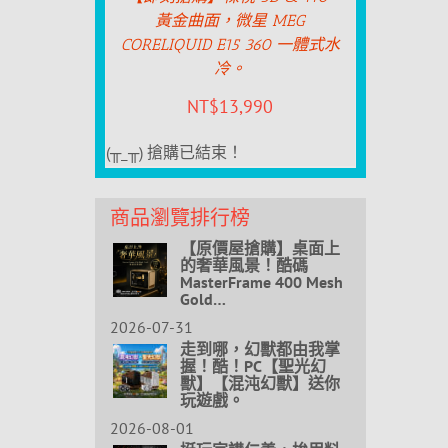
黃金曲面，微星 MEG
CORELIQUID E15 360 一體式水
冷。
NT$
13,990
(╥_╥) 搶購已結束！
商品瀏覽排行榜
【原價屋搶購】桌面上
的奢華風景！酷碼
MasterFrame 400 Mesh
Gold…
2026-07-31
走到哪，幻獸都由我掌
握！酷！PC【聖光幻
獸】【混沌幻獸】送你
玩遊戲。
2026-08-01