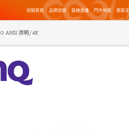
促銷首頁
品牌促銷
裝機直播
門市地圖
套裝
0 ANSI 流明/4K