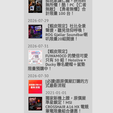
挺玩家講仁義，拚用料
無所懼！酷！PC【仁者
無敵】【勇者無懼】合
計限量 100 台！
2026-07-29
【蝦皮限定】杜比全景
聲援，聽見信仰呼喚！
ROG Gjallar Soundbar喇
叭限量20組開搶！
2026-07-31
【蝦皮限定】
FUWAMOCO 的雙倍可愛
只有 50 組！Hololive ×
Ducky 聯名鍵帽＋鼠墊
限量預購中！
2026-07-30
[必讀]跟原價屋訂購的方
式最新流程
2021-01-01
獨家新機上膛，原價屋
準星鎖定！MSI
CROSSHAIR A16 HX 電競
筆電限量組合優惠！