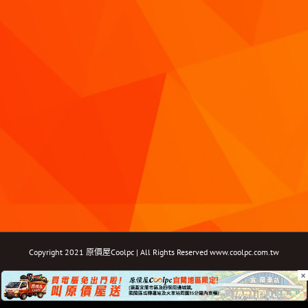
Copyright 2021 原價屋Coolpc | All Rights Reserved
www.coolpc.com.tw
×
Facebook
Instagram
YouTube
Twitter
Email: