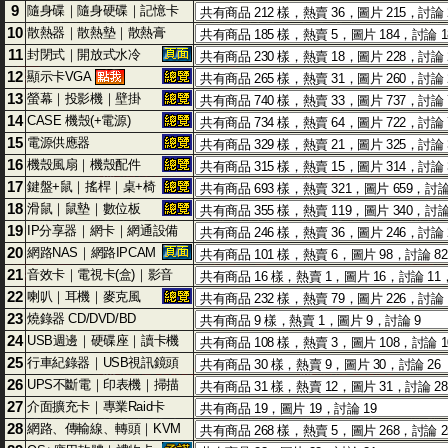
9
隨身碟｜隨身硬碟｜記憶卡
10
散熱器｜散熱墊｜散熱膏
11
封閉式｜開放式水冷
12
顯示卡VGA
13
螢幕｜投影機｜壁掛
14
CASE 機殼(+電源)
15
電源供應器
16
機殼風扇｜機殼配件
17
鍵盤+鼠｜搖桿｜桌+椅
18
滑鼠｜鼠墊｜數位板
19
IP分享器｜網卡｜網通設備
20
網路NAS｜網路IPCAM
21
音效卡｜電視卡(盒)｜影音
22
喇叭｜耳機｜麥克風
23
燒錄器 CD/DVD/BD
24
USB週邊｜硬碟座｜讀卡機
25
行車紀錄器｜USB視訊鏡頭
26
UPS不斷電｜印表機｜掃描
27
介面擴充卡｜專業Raid卡
28
網路、傳輸線、轉頭｜KVM