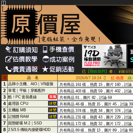
◫
【tenghaichiang 08/08 0
已
【聯絡我們】
者：
Ｃ
品 名
2026/8/7 19:24

紅-熱賣
綠
1
品牌小主機、AIO｜VR虛擬
2
筆電｜平板｜穿戴配件
3
酷！PC 套裝產線
4
處理器 CPU
5
主機板 MB
6
記憶體 RAM
7
固態硬碟 M.2｜SSD
8
2.5/3.5 傳統內接硬碟HDD