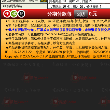
29
OS+應用軟體｜禮物卡
30
福利品出清
0
元
分期付款每
★中信,台新,國泰,玉山,花旗,一銀,匯豐,華南,聯邦,新光,永豐,上海,富邦,星
★零卡分期開辦，配合國內最大『中租』讓您輕鬆分期，請即下載APP完
★
價格有誤歡迎告知，訂單成立與否皆須客服口頭連繫，未連繫前任何交
★若要求時效，可直接撥打02-23972669按語音指示接網路客服。
★幣值為新台幣，價格僅供參考不保證市場最低，本報價皆為含稅，於門
★商品圖形僅供參考，若有誤謬，以官方提供為主。
★產品退換貨時請攜帶所有配件、外包裝、發票，人為損壞不負保固之責
IP：216.73.217.22 您是第 283549289 位來賓 估價時間：2026/08/08 07
Copyright © 2005 CoolPC.TW 原價屋電腦 DIY線上估價系統 版權所