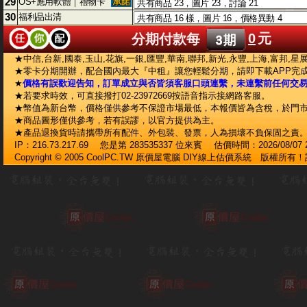
29
OS+應用軟體｜禮物卡
30
福利品出清
0
元
分期付款每
★中信,台新,國泰,玉山,花旗,一銀,匯豐,華南,聯邦,新光,永豐,上海,富邦,星
★零卡分期開辦，配合國內最大『中租』讓您輕鬆分期，請即下載APP完
★
價格有誤歡迎告知，訂單成立與否皆須客服口頭連繫，未連繫前任何交
★若要求時效，可直接撥打02-23972669按語音指示接網路客服。
★幣值為新台幣，價格僅供參考不保證市場最低，本報價皆為含稅，於門
★商品圖形僅供參考，若有誤謬，以官方提供為主。
★產品退換貨時請攜帶所有配件、外包裝、發票，人為損壞不負保固之責
IP：216.73.217.69 您是第 283535337 位來賓 估價時間：2026/08/07 22
Copyright © 2005 CoolPC.TW 原價屋電腦 DIY線上估價系統 版權所