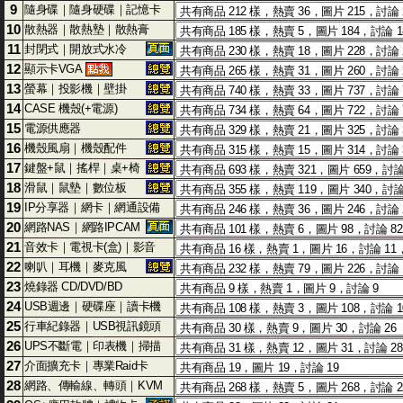
9
隨身碟｜隨身硬碟｜記憶卡
10
散熱器｜散熱墊｜散熱膏
11
封閉式｜開放式水冷
12
顯示卡VGA
13
螢幕｜投影機｜壁掛
14
CASE 機殼(+電源)
15
電源供應器
16
機殼風扇｜機殼配件
17
鍵盤+鼠｜搖桿｜桌+椅
18
滑鼠｜鼠墊｜數位板
19
IP分享器｜網卡｜網通設備
20
網路NAS｜網路IPCAM
21
音效卡｜電視卡(盒)｜影音
22
喇叭｜耳機｜麥克風
23
燒錄器 CD/DVD/BD
24
USB週邊｜硬碟座｜讀卡機
25
行車紀錄器｜USB視訊鏡頭
26
UPS不斷電｜印表機｜掃描
27
介面擴充卡｜專業Raid卡
28
網路、傳輸線、轉頭｜KVM