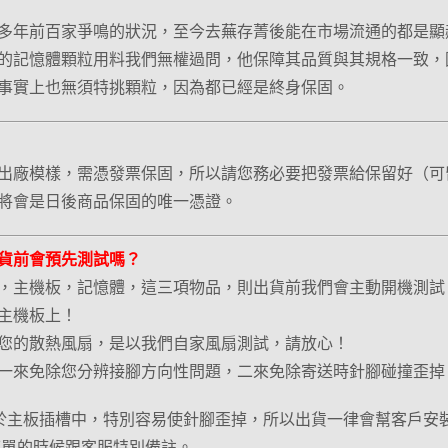
多年前百家爭鳴的狀況，至今去蕪存菁後能在市場流通的都是顯
的記憶體顆粒用料我們無權過問，他保障其品質與其規格一致，因
事實上也無須特挑顆粒，因為都已經是終身保固。
出廠模樣，需憑發票保固，所以請您務必要把發票給保留好（可
將會是日後商品保固的唯一憑證。
貨前會預先測試嗎？
，主機板，記憶體，這三項物品，則出貨前我們會主動開機測試
主機板上！
您的散熱風扇，是以我們自家風扇測試，請放心！
一來免除您分辨接腳方向性問題，二來免除寄送時針腳碰撞歪掉
位歸於主板插槽中，特別容易使針腳歪掉，所以出貨一律會幫客戶安
下單的時候跟客服特別備註。