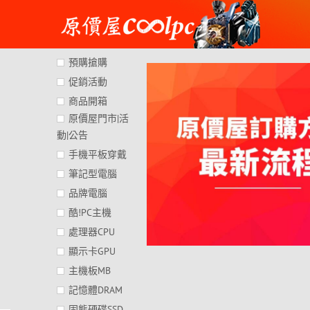
Skip
to
content
預購搶購
促銷活動
商品開箱
原價屋門市|活
動|公告
手機平板穿戴
筆記型電腦
品牌電腦
酷!PC主機
處理器CPU
顯示卡GPU
主機板MB
記憶體DRAM
固態硬碟SSD