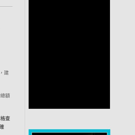
下
，建
物總額
價格查
確