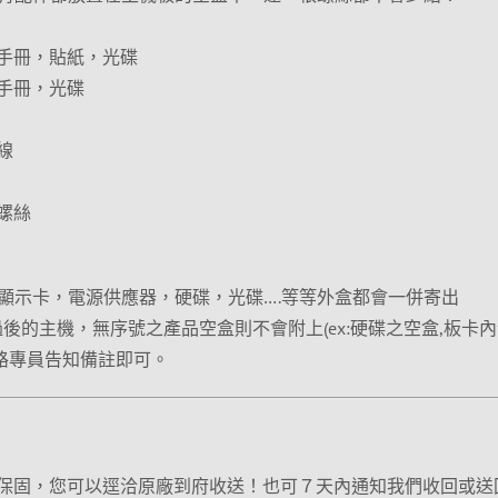
，手冊，貼紙，光碟
，手冊，光碟
線
螺絲
顯示卡，電源供應器，硬碟，光碟….等等外盒都會一併寄出
後的主機，無序號之產品空盒則不會附上(ex:硬碟之空盒,板卡
網路專員告知備註即可。
亮點保固，您可以逕洽原廠到府收送！也可７天內通知我們收回或送