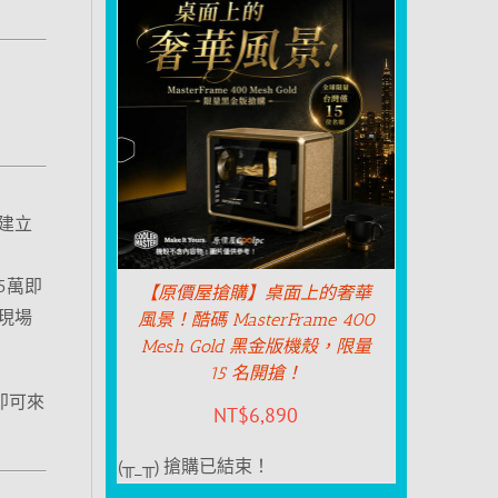
建立
5萬即
【原價屋搶購】桌面上的奢華
現場
風景！酷碼 MasterFrame 400
Mesh Gold 黑金版機殼，限量
15 名開搶！
即可來
NT$
6,890
(╥_╥) 搶購已結束！