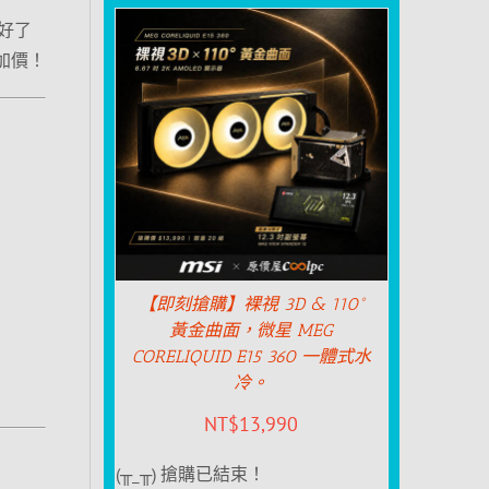
好了
加價！
【即刻搶購】裸視 3D & 110°
黃金曲面，微星 MEG
CORELIQUID E15 360 一體式水
冷。
NT$
13,990
(╥_╥) 搶購已結束！