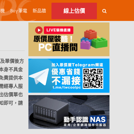
線上估價
主機
Buy筆電
新品牆
及單價後方
本身不具金
免費提供本
需經專人服
出估價單也
知即可，請