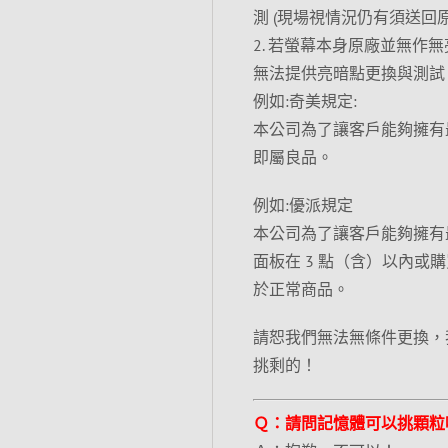
測 (現場視情況仍有須送回
2. 若螢幕本身原廠並無
無法提供亮暗點更換與測試
例如:奇美規定:
本公司為了讓客戶能夠擁有
即屬良品。
例如:優派規定
本公司為了讓客戶能夠擁有
面板在 3 點（含）以內或
於正常商品。
請恕我們無法無條件更換，
挑剩的！
Ｑ：請問記憶體可以挑顆粒