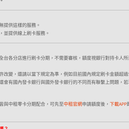
。
無提供這樣的服務。
，並提供線上刷卡服務。
全台各分店進行刷卡分期，不需要審核，額度視銀行對持卡人所
許改變，還請以當下規定為準，例如目前國內規定刷卡金額超過
還會有國內發卡銀行與國外發卡銀行的不同而有聯繫上問題，若
皆與中租零卡分期配合，可先至
中租官網
申請額度後，
下載APP
嗎？