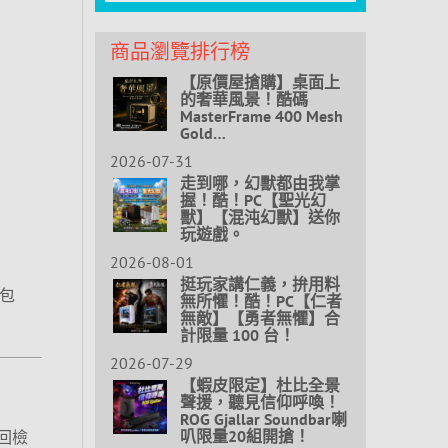
商品瀏覽排行榜
【原價屋搶購】桌面上
的奢華風景！酷碼
MasterFrame 400 Mesh
Gold…
2026-07-31
走到哪，幻獸都由我掌
握！酷！PC【聖光幻
獸】【混沌幻獸】送你
玩遊戲。
2026-08-01
挺玩家講仁義，拚用料
內包
無所懼！酷！PC【仁者
無敵】【勇者無懼】合
計限量 100 台！
2026-07-29
【蝦皮限定】杜比全景
聲援，聽見信仰呼喚！
ROG Gjallar Soundbar喇
叭限量20組開搶！
回檢