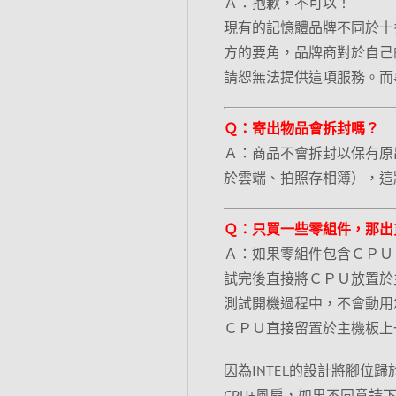
Ａ：抱歉，不可以！
現有的記憶體品牌不同於十
方的要角，品牌商對於自己
請恕無法提供這項服務。而
Ｑ：寄出物品會拆封嗎？
Ａ：商品不會拆封以保有原
於雲端、拍照存相簿），這
Ｑ：只買一些零組件，那出
Ａ：如果零組件包含ＣＰＵ
試完後直接將ＣＰＵ放置於
測試開機過程中，不會動用
ＣＰＵ直接留置於主機板上
因為INTEL的設計將腳
CPU+風扇，如果不同意請