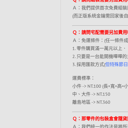
Ａ：我們提供首次免費組裝
(而正版系統金鑰需回家後
Ｑ：請問宅配需要另加費用
Ａ：免運條件：(任一條件成
1. 零件購買滿一萬元以上．
2. 只要是一台能開機嗶嗶
3. 採用匯款方式(
但特殊節日
運費標準：
小件 -> NT.100 (長+寬+高
中、大件 -> NT.150
離島地區 -> NT.360
Ｑ：那零件的包裝盒會隨貨
Ａ：我們統一的作法是將所