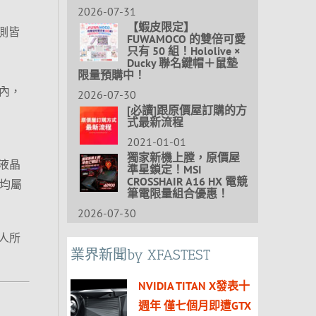
2026-07-31
【蝦皮限定】
測皆
FUWAMOCO 的雙倍可愛
只有 50 組！Hololive ×
Ducky 聯名鍵帽＋鼠墊
限量預購中！
內，
2026-07-30
[必讀]跟原價屋訂購的方
式最新流程
2021-01-01
獨家新機上膛，原價屋
液晶
準星鎖定！MSI
CROSSHAIR A16 HX 電競
內均屬
筆電限量組合優惠！
2026-07-30
人所
業界新聞by XFASTEST
NVIDIA TITAN X發表十
週年 僅七個月即遭GTX