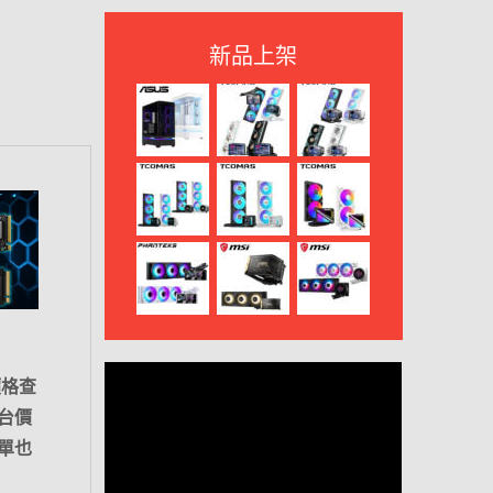
新品上架
價格查
台價
單也