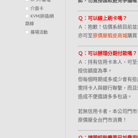
認，勿直接匯款避免爭議喔
介面卡
KVM|排插|網
Ｑ：可以線上刷卡嗎？
路線
Ａ：抱歉！估價系統目前並
展場活動
亦可至
原價屋蝦皮商城
購買
Ｑ：可以辦理分期付款嗎？
Ａ：持有信用卡本人，可至
授信額度為準。
但每個時期或多或少會有些
需持卡人與銀行聯繫，而且
造成不便還請多多包涵。
若無信用卡者，本公司門市
原價屋全台門市消費！
Ｑ：請問組裝需要另加費用