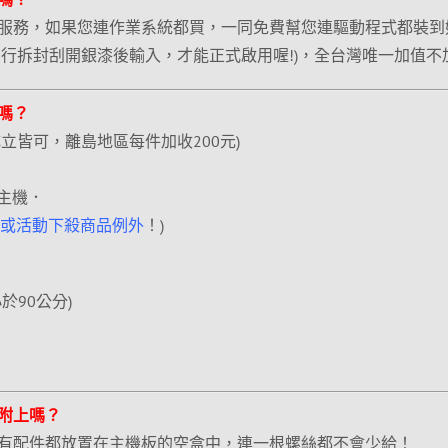
服務，如果您連作業系統都買，一同免費幫您連驅動程式都裝到
自行拆封刮開銀漆後輸入，才能正式啟用喔!)，全台灣唯一加值不
嗎？
立皆可，離島地區每件加收200元)
的主機．
或活動下殺商品例外
！)
=小於90公分)
附上嗎？
有配件都放置在主機板的空盒中，連一根螺絲都不會少給！