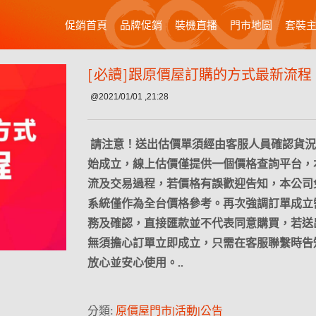
促銷首頁
品牌促銷
裝機直播
門市地圖
套裝
[必讀]跟原價屋訂購的方式最新流程
@2021/01/01 ,21:28
請注意！送出估價單須經由客服人員確認貨況
始成立，線上估價僅提供一個價格查詢平台，
流及交易過程，若價格有誤歡迎告知，本公司
系統僅作為全台價格參考。再次強調訂單成立
務及確認，直接匯款並不代表同意購買，若送
無須擔心訂單立即成立，只需在客服聯繫時告
放心並安心使用。..
分類:
原價屋門市|活動|公告