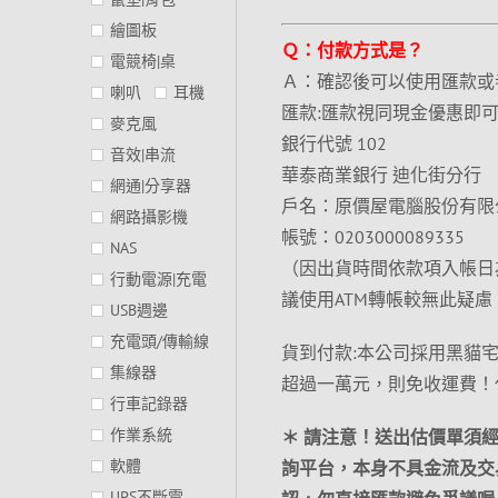
繪圖板
Ｑ：付款方式是？
電競椅|桌
Ａ：確認後可以使用匯款或
喇叭
耳機
匯款:匯款視同現金優惠即
麥克風
銀行代號 102
音效|串流
華泰商業銀行 迪化街分行
網通|分享器
戶名：原價屋電腦股份有限
網路攝影機
帳號：0203000089335
NAS
（因出貨時間依款項入帳日
行動電源|充電
議使用ATM轉帳較無此疑慮
USB週邊
充電頭/傳輸線
貨到付款:本公司採用黑貓
集線器
超過一萬元，則免收運費！
行車記錄器
作業系統
＊ 請注意！送出估價單須
軟體
詢平台，本身不具金流及交
UPS不斷電