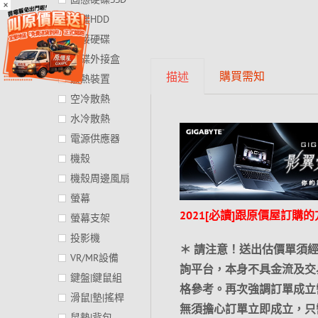
×
硬碟HDD
外接硬碟
硬碟外接盒
購買需知
描述
散熱裝置
空冷散熱
水冷散熱
電源供應器
機殼
機殼周邊風扇
螢幕
2021[必讀]跟原價屋訂購
螢幕支架
投影機
＊ 請注意！送出估價單須
VR/MR設備
詢平台，本身不具金流及交
鍵盤|鍵鼠組
格參考。再次強調訂單成立
滑鼠|墊|搖桿
無須擔心訂單立即成立，只
鼠墊|背包