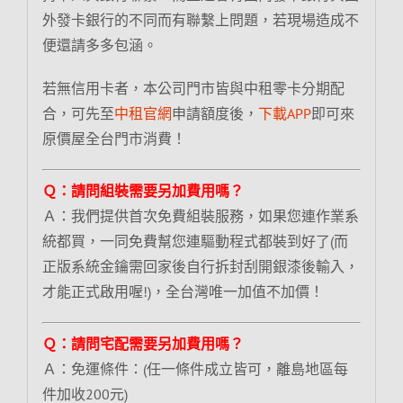
外發卡銀行的不同而有聯繫上問題，若現場造成不
便還請多多包涵。
若無信用卡者，本公司門市皆與中租零卡分期配
合，可先至
中租官網
申請額度後，
下載APP
即可來
原價屋全台門市消費！
Ｑ：請問組裝需要另加費用嗎？
Ａ：我們提供首次免費組裝服務，如果您連作業系
統都買，一同免費幫您連驅動程式都裝到好了(而
正版系統金鑰需回家後自行拆封刮開銀漆後輸入，
才能正式啟用喔!)，全台灣唯一加值不加價！
Ｑ：請問宅配需要另加費用嗎？
Ａ：免運條件：(任一條件成立皆可，離島地區每
件加收200元)