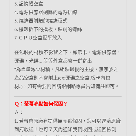
3. 記憶體空盒
4. 電源供應器剩餘的電源排線
5. 燒錄器附贈的燒錄程式
6. 機殼拆下的擋板，裝剩的螺絲
7. ＣＰＵ空盒壓平放入
在包裝的材積不影響之下，顯示卡，電源供應器，
硬碟，光碟….等等外盒都會一併寄出
*為盡量減少材積，凡組裝過後的主機，無序號之
產品空盒則不會附上(ex:硬碟之空盒,板卡內包
材..)，如有需要附回請跟網路專員告知備註即可。
Ｑ：螢幕亮點如何保固？
Ａ：
1. 若螢幕原廠有提供無亮點保固，您可以逕洽原廠
到府收送！也可７天內通知我們收回或送回檢測