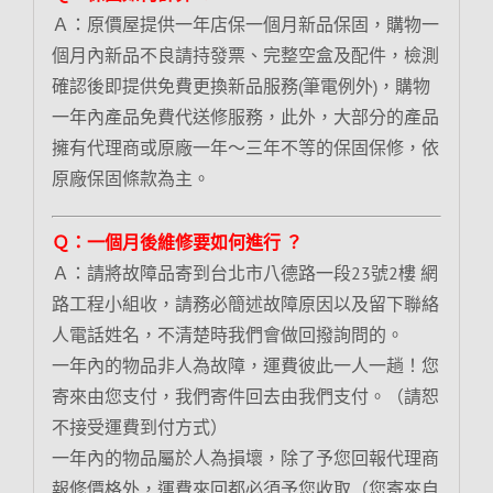
Ａ：原價屋提供一年店保一個月新品保固，購物一
個月內新品不良請持發票、完整空盒及配件，檢測
確認後即提供免費更換新品服務(筆電例外)，購物
一年內產品免費代送修服務，此外，大部分的產品
擁有代理商或原廠一年～三年不等的保固保修，依
原廠保固條款為主。
Ｑ：一個月後維修要如何進行 ？
Ａ：請將故障品寄到台北市八德路一段23號2樓 網
路工程小組收，請務必簡述故障原因以及留下聯絡
人電話姓名，不清楚時我們會做回撥詢問的。
一年內的物品非人為故障，運費彼此一人一趟！您
寄來由您支付，我們寄件回去由我們支付。（請恕
不接受運費到付方式）
一年內的物品屬於人為損壞，除了予您回報代理商
報修價格外，運費來回都必須予您收取（您寄來自