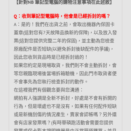
【針對NB 筆記型電腦的購物注意事項在此述敘】
Q：收到筆記型電腦時，他會是已經拆封的嗎？
A：是的！我們在出貨之前，會取出機器內保固卡
蓋章(這對您有7天故障品換新的保障)，以及放入發
票(這對您提供完整二年的保固)，並主動為您檢查
原廠配件是否短缺(以避免拆封後缺配件的爭議)，
因此您收到貨品時是已經拆封過的！
如果您約定是現場取貨，我們則不會主動拆封，會
等您親臨現場後當場拆箱驗機，因此門市取貨者便
不會事先為您執行檢查拆封的動作。
在這裡我們有個觀念要與您溝通：
網拍有人強調是全新不拆封，好處是不會有拆開的
行為，但是壞處也不是沒有，如果有任何配件短缺
或是新機刮傷的情況產生，賣家會認帳嗎？另外還
會有店家發票嗎？(有時華碩跑活動會需要您提供
發票或保卡影本證明機器是由正常管道購買，並且