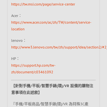
https://tw.msi.com/page/service-center
Acer：
https://www.acer.com/ac/zh/TW/content/service-
location
lenovo：
http://www3.lenovo.com/tw/zh/support/idea/section2/#2
HP：
https://support.hp.com/tw-
zh/document/c03461092
【針對手機/平板/智慧手錶(環)/VR 設備的購物注
意事項在此述敘】
『手機/平板商品/智慧手錶(環)/VR 為特殊3C產