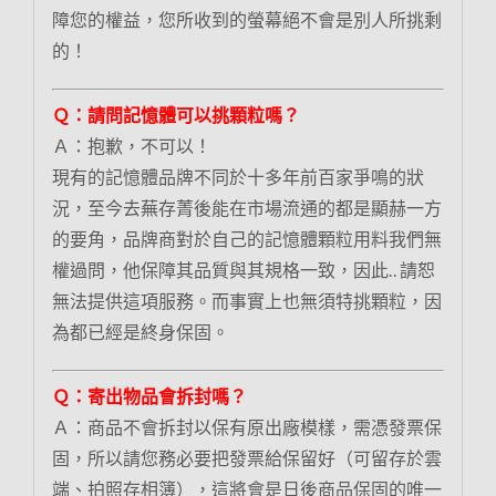
障您的權益，您所收到的螢幕絕不會是別人所挑剩
的！
Ｑ：請問記憶體可以挑顆粒嗎？
Ａ：抱歉，不可以！
現有的記憶體品牌不同於十多年前百家爭鳴的狀
況，至今去蕪存菁後能在市場流通的都是顯赫一方
的要角，品牌商對於自己的記憶體顆粒用料我們無
權過問，他保障其品質與其規格一致，因此.. 請恕
無法提供這項服務。而事實上也無須特挑顆粒，因
為都已經是終身保固。
Ｑ：寄出物品會拆封嗎？
Ａ：商品不會拆封以保有原出廠模樣，需憑發票保
固，所以請您務必要把發票給保留好（可留存於雲
端、拍照存相簿），這將會是日後商品保固的唯一