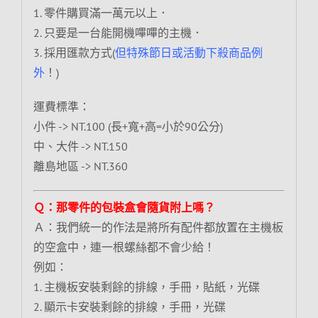
1. 零件購買滿一萬元以上．
2. 只要是一台能開機嗶嗶的主機．
3. 採用匯款方式(
但特殊節日或活動下殺商品例
外
！)
運費標準：
小件 -> NT.100 (長+寬+高=小於90公分)
中、大件 -> NT.150
離島地區 -> NT.360
Ｑ：那零件的包裝盒會隨貨附上嗎？
Ａ：我們統一的作法是將所有配件都放置在主機板
的空盒中，連一根螺絲都不會少給！
例如：
1. 主機板安裝剩餘的排線，手冊，貼紙，光碟
2. 顯示卡安裝剩餘的排線，手冊，光碟