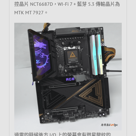
控晶片 NCT6687D，WI-Fi 7 + 藍芽 5.3 傳輸晶片為
MTK MT 7927。
過電的時候後方 I/O 上的螢幕會有微星龍紋的