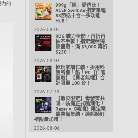
殼內的
999g「輕」愛爸比！
ACER Swift Air指定筆電
88節送十合一多功能
HUB！
2026-08-05
ROG 戰力全開，再折再
抽不手軟！指定鍵盤獨
家優惠、滿 $3,000 再折
$250！
2026-08-03
挺玩家講仁義，拚用料
無所懼！酷！PC【仁者
無敵】【勇者無懼】合
計限量 100 台！
2026-07-29
【蝦皮限定】毒發齊共
鳴，裝備正式鳴潮化！
Razer ×《鳴潮》限定電
競裝備集結，達妮婭好
禮限量加贈！
2026-08-06