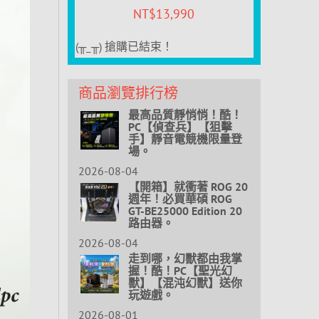
NT$
13,990
(╥_╥) 搶購已結束！
商品瀏覽排行榜
最高品質靜悄悄！酷！
PC【偵查兵】【狙擊
手】靜音電競機限量登
場。
2026-08-04
【開箱】就衝著 ROG 20
週年！必買華碩 ROG
GT-BE25000 Edition 20
路由器。
2026-08-04
走到哪，幻獸都由我掌
握！酷！PC【聖光幻
獸】【混沌幻獸】送你
玩遊戲。
2026-08-01