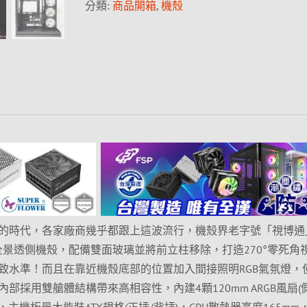
分類:
商品開箱
,
機殼
的時代，各家廠商幾乎都跟上這波流行，機殼界老字號「視博通
0全景透側機殼，配備雙面玻璃並將前立柱移除，打造270°零死角
致水準！而且在靠近機殼底部的位置加入間接照明RGB氣氛燈，
部採用雙艙體結構帶來高相容性，內建4顆120mm ARGB風扇(
，主機板最大能裝ATX規格(正插/背插)，CPU散熱器高度165mm