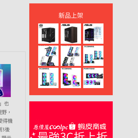
新品上架
」也
視野，
使得機
側3後
，顯示