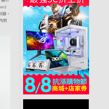
en2
M控制器，
內附