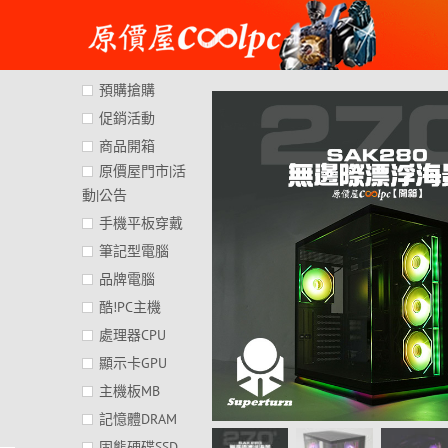
Skip
to
content
預購搶購
促銷活動
商品開箱
原價屋門市|活
動|公告
手機平板穿戴
筆記型電腦
品牌電腦
酷!PC主機
處理器CPU
顯示卡GPU
主機板MB
記憶體DRAM
固態硬碟SSD