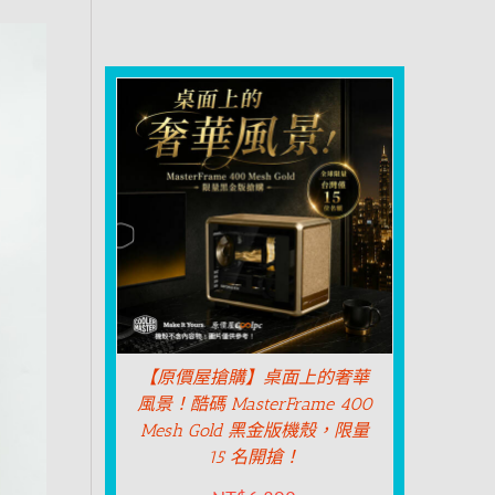
【原價屋搶購】桌面上的奢華
風景！酷碼 MasterFrame 400
Mesh Gold 黑金版機殼，限量
15 名開搶！