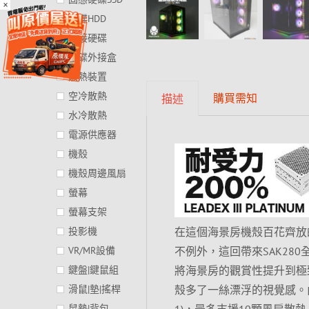
×
硬碟HDD
外接硬碟
硬碟外接盒
散熱裝置
空冷散熱
購買需知
描述
水冷散熱
電源供應器
機殼
機殼周邊風扇
螢幕
螢幕支架
在這個海景房機殼百花齊放
投影機
不例外，這回帶來SAK28
VR/MR設備
將海景房的觀賞性提升到極
鍵盤|鍵鼠組
殼多了一絲漂浮的視覺感。內
滑鼠|墊|搖桿
1)，最多支援10顆風扇散熱
鼠墊|背包