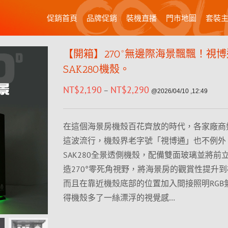
促銷首頁
品牌促銷
裝機直播
門市地圖
套裝
【開箱】270°無邊際海景飄飄！視博
SAK280機殼。
NT$
2,190
NT$
2,290
–
@2026/04/10 ,12:49
在這個海景房機殼百花齊放的時代，各家廠商
這波流行，機殼界老字號「視博通」也不例外
SAK280全景透側機殼，配備雙面玻璃並將前
造270°零死角視野，將海景房的觀賞性提升
而且在靠近機殼底部的位置加入間接照明RGB
得機殼多了一絲漂浮的視覺感…