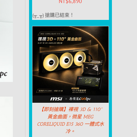
NT$
6,890
(╥_╥) 搶購已結束！
【即刻搶購】裸視 3D & 110°
黃金曲面，微星 MEG
CORELIQUID E15 360 一體式水
冷。