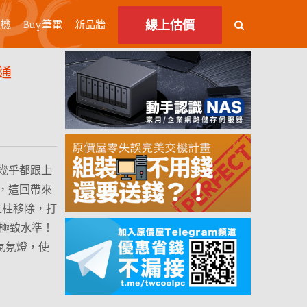
線上估價
主機
Buy筆電
新品牆
通
幾乎都跟上
，這回帶來
立柱移除，打
到極致水準！
氣氛燈，使