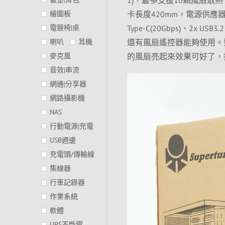
卡長度420mm，電源供應器長
繪圖板
Type-C(20Gbps)、2x U
電競椅|桌
還有風扇遙控器能夠使用。
喇叭
耳機
的風扇亮起來效果可好了，
麥克風
音效|串流
網通|分享器
網路攝影機
NAS
行動電源|充電
USB週邊
充電頭/傳輸線
集線器
行車記錄器
作業系統
軟體
UPS不斷電