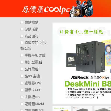
Skip
to
content
預購搶購
促銷活動
商品開箱
原價屋門市|活
動|公告
手機平板穿戴
筆記型電腦
品牌電腦
酷!PC主機
處理器CPU
顯示卡GPU
主機板MB
記憶體DRAM
固態硬碟SSD