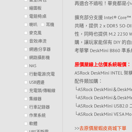
再適合不過啦！畢竟都是小
繪圖板
電競椅|桌
擴充部分支援 Intel® Co
喇叭
耳機
共睹，提供 2 x DDR5 SO-DIMM
麥克風
性，同時也提供 M.2 2230 
音效|串流
購，讓玩家能保有 DIY 
網通|分享器
考華擎 DeskMini B860
網路攝影機
原價屋線上估價系統報價：
NAS
ASRock DeskMini INTEL
行動電源|充電
配件類加購：
USB週邊
└ASRock DeskMini＆DeskMe
充電頭/傳輸線
└ASRock DeskMini＆DeskMee
集線器
└ASRock DeskMini USB2.
行車記錄器
└ASRock DeskMini VESA M
作業系統
軟體
>>
去原價屋蝦皮商城下單
UPS不斷電