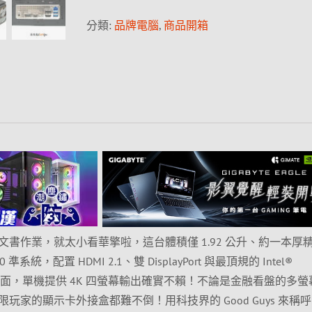
分類:
品牌電腦
,
商品開箱
書作業，就太小看華擎啦，這台體積僅 1.92 公升、約一本厚
0 準系統，配置 HDMI 2.1、雙 DisplayPort 與最頂規的 Intel®
40Gb/s) 介面，單機提供 4K 四螢幕輸出確實不賴！不論是金融看盤的多
玩家的顯示卡外接盒都難不倒！用科技界的 Good Guys 來稱