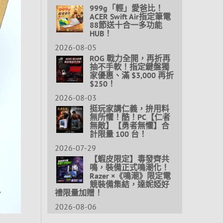
999g「輕」愛爸比！
ACER Swift Air指定筆電
88節送十合一多功能
HUB！
2026-08-05
ROG 戰力全開，再折再
抽不手軟！指定鍵盤獨
家優惠、滿 $3,000 再折
$250！
2026-08-03
挺玩家講仁義，拚用料
無所懼！酷！PC【仁者
無敵】【勇者無懼】合
計限量 100 台！
2026-07-29
【蝦皮限定】毒發齊共
鳴，裝備正式鳴潮化！
Razer ×《鳴潮》限定電
競裝備集結，達妮婭好
禮限量加贈！
2026-08-06