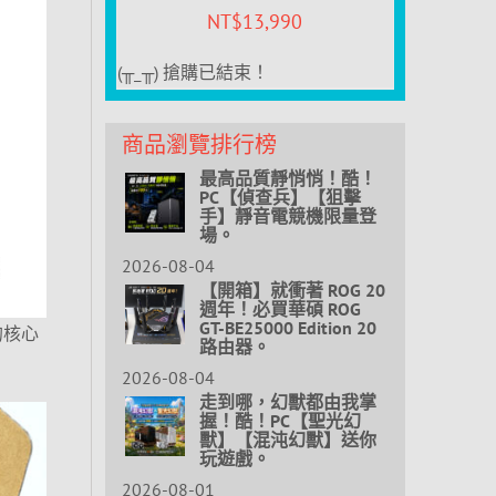
NT$
13,990
(╥_╥) 搶購已結束！
商品瀏覽排行榜
最高品質靜悄悄！酷！
PC【偵查兵】【狙擊
手】靜音電競機限量登
場。
2026-08-04
【開箱】就衝著 ROG 20
週年！必買華碩 ROG
GT-BE25000 Edition 20
的核心
路由器。
2026-08-04
走到哪，幻獸都由我掌
握！酷！PC【聖光幻
獸】【混沌幻獸】送你
玩遊戲。
2026-08-01