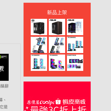
新品上架
精裝辭
螢幕、
呼它是