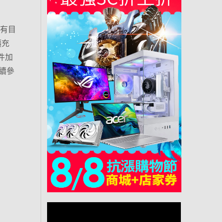
衡有目
 擴充
套件加
續參