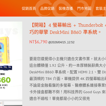
促銷首頁
品牌促銷
裝機直播
門市地圖
套裝
【開箱】4 螢幕輸出 + Thunderbolt
巧的華擎 DeskMini B860 準系統。
NT$
6,790
@2026/04/15 ,12:52
要是您還覺得小主機只適合文書作業，就太小
這台體積僅 1.92 公升、約一本厚精裝辭典大
DeskMini B860 準系統，配置 HDMI 2.1、雙 Disp
最頂規的 TB4 介面，單機提供 4K 四螢幕輸
不論是金融看盤的多螢幕、醫療體系連接專業
卡外接盒都難不倒！用科技界的 Good Guys 
適合不過啦！畢竟都是小小的又很兇