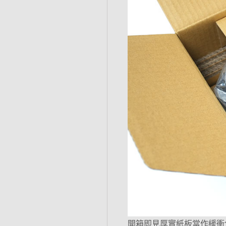
開箱即見厚實紙板當作緩衝