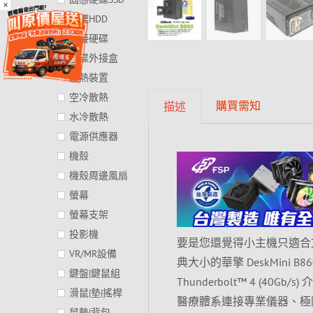
×
硬碟HDD
外接硬碟
硬碟外接盒
散熱裝置
空冷散熱
購買需知
描述
水冷散熱
電源供應器
機殼
機殼周邊風扇
螢幕
螢幕支架
投影機
要是您還覺得小主機只適合文
VR/MR設備
典大小的華擎 DeskMini B86
鍵盤|鍵鼠組
Thunderbolt™ 4 (
滑鼠|墊|搖桿
醫療體系連接專業儀器、極限
鼠墊|背包