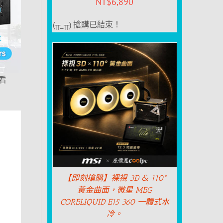
NT$
6,890
(╥_╥) 搶購已結束！
看
【即刻搶購】裸視 3D & 110°
黃金曲面，微星 MEG
CORELIQUID E15 360 一體式水
冷。