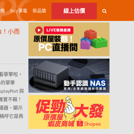
線上估價
主機
Buy筆電
新品牆
 4！小而
看華擎啦，
小的華擎
layPort 與
出確實不賴！
儀器、顯示
來稱呼它是再