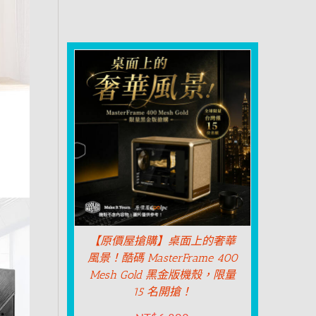
【原價屋搶購】桌面上的奢華
風景！酷碼 MasterFrame 400
Mesh Gold 黑金版機殼，限量
15 名開搶！