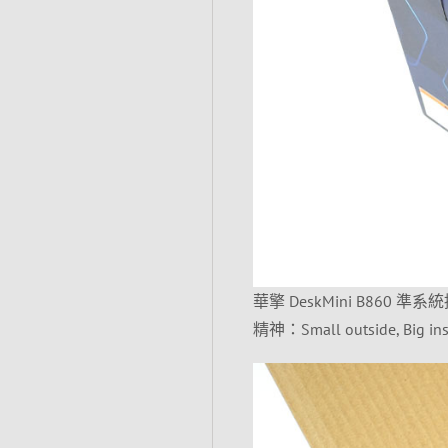
華擎 DeskMini B860
精神：Small outside, 