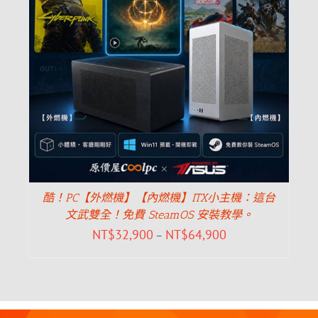
酷！PC【外燃機】【內燃機】ITX小主機：這台
文武雙全！免費 SteamOS 安裝教學。
NT$
32,900
NT$
64,900
–