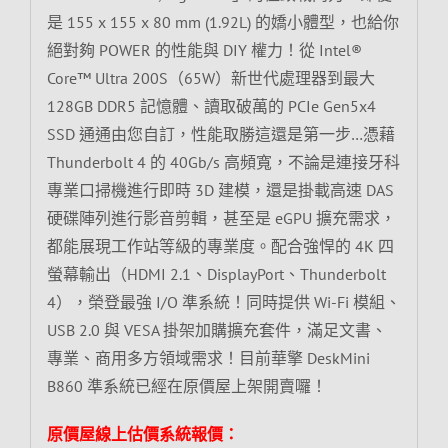
是 155 x 155 x 80 mm (1.92L) 的嬌小體型，也給你
絕對夠 POWER 的性能與 DIY 權力！從 Intel®
Core™ Ultra 200S（65W）新世代處理器到最大
128GB DDR5 記憶體、讀取破萬的 PCIe Gen5x4
SSD 通通由您自訂，性能取勝這還是第一步…憑藉
Thunderbolt 4 的 40Gb/s 高頻寬，不論是連接牙科
專業口掃機進行即時 3D 建模，還是掛載高速 DAS
硬碟陣列進行影音剪輯，甚至是 eGPU 擴充需求，
都能展現工作站等級的專業度。配合強悍的 4K 四
螢幕輸出（HDMI 2.1、DisplayPort、Thunderbolt
4），榮登最強 I/O 準系統！同時提供 Wi-Fi 模組、
USB 2.0 與 VESA 掛架加購擴充套件，滿足文書、
專業、商用多方領域需求！目前華擎 DeskMini
B860 準系統已經在原價屋上架開賣囉！
原價屋線上估價系統報價：