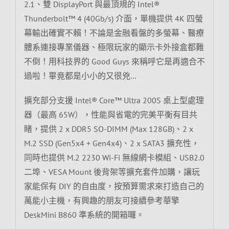
2.1、雙 DisplayPort 與最頂規的 Intel®
Thunderbolt™ 4 (40Gb/s) 介面，單機提供 4K 四螢
幕輸出確實不賴！不論是金融看盤的多螢幕、醫療
體系連接專業儀器、極限玩家的顯示卡外接盒都難
不倒！用科技界的 Good Guys 來稱呼它是再適合不
過啦！畢竟都是小小的又很兇…
擴充部分支援 Intel® Core™ Ultra 200S 桌上型處理
器（最高 65W），性能與省電的完美平衡有目共
睹，提供 2 x DDR5 SO-DIMM (Max 128GB)、2 x
M.2 SSD (Gen5x4 + Gen4x4)、2 x SATA3 擴充性，
同時也提供 M.2 2230 Wi-Fi 無線網卡模組、USB2.0
二埠、VESA Mount 後背架等擴充套件加購，讓玩
家能保有 DIY 的自由度，按預算需求來打造自己的
萬能小主機，有興趣的朋友可接續參考華擎
DeskMini B860 準系統的開箱囉。