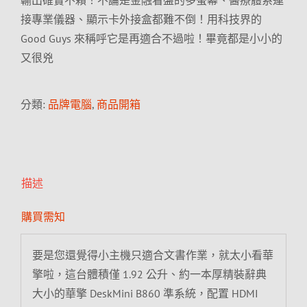
輸出確實不賴！不論是金融看盤的多螢幕、醫療體系連
接專業儀器、顯示卡外接盒都難不倒！用科技界的
Good Guys 來稱呼它是再適合不過啦！畢竟都是小小的
又很兇
分類:
品牌電腦
,
商品開箱
描述
購買需知
要是您還覺得小主機只適合文書作業，就太小看華
擎啦，這台體積僅 1.92 公升、約一本厚精裝辭典
大小的華擎 DeskMini B860 準系統，配置 HDMI