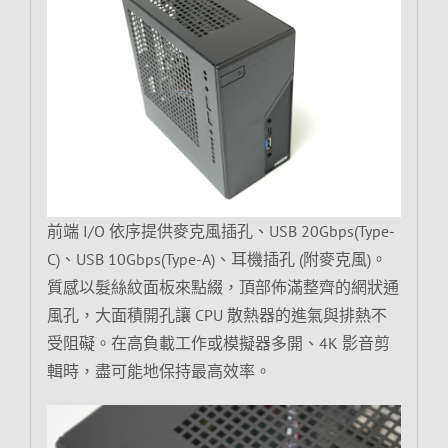
前端 I/O 依序提供麥克風插孔、USB 20Gbps(Type-
C)、USB 10Gbps(Type-A)、耳機插孔 (附麥克風)。
質感以髮絲紋面板來點綴，頂部佈滿整齊的網狀通
風孔，大面積開孔讓 CPU 散熱器的進氣與排熱不
受阻礙。在高負載工作或模擬器多開、4K 影音剪
輯時，盡可能地保持最高效率。