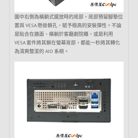
圖中右側為橫躺式擺放時的底部，底部預留腳墊位
置與 VESA 懸掛鎖孔，賦予極高的安裝彈性。不論
是貼合在牆面、橫躺於客廳劇院櫃，或是利用
VESA 套件將其鎖在螢幕背部，都能一秒將其轉化
為清爽整潔的 AIO 系統。