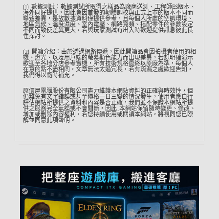
(1) 數據測試：數據測試所取得之樣品為廠商送測、工程師ES版本、
海外同好提供，因此會因首發的韌體調校與正式上市的版本不同而
導致差異，是故數據資料僅提供參考，且每個人所處的空調環境、
地區氣候、溫度濕度、室內電壓、網路寬頻、搭配零件的參數設定
不同而致使差異更大，若與玩家測試有出入時歡迎提供訊息彼此良
性探討。
(2) 開箱介紹：由於透過網路傳遞，因此開箱品會因拍攝者使用的相
機、燈光、以及用戶端的螢幕顯色能力而出現差異，若想明確演示
歡迎至各地分店參考實機，所有技術規格最終以原廠為準，每個人
在意的點不盡相同，文章無法太過冗長，若有疏漏之處歡迎告知，
我們得以隨時補充。
原價屋電腦股份有限公司盡力維護本網站資料的正確與時效性，但
仍難免有文字錯誤或甚至價格一日三變的情況發生，使用者應自行
評估網站所提供之資料和內容是否正確，我們並不保證本網站所提
供之服務完全無誤或不會間斷，因此…本網站保留隨時變更、修改、
增加或刪除內容權利，若您持續使用或閱讀本網站，將視同您已瞭
解並同意此項聲明。