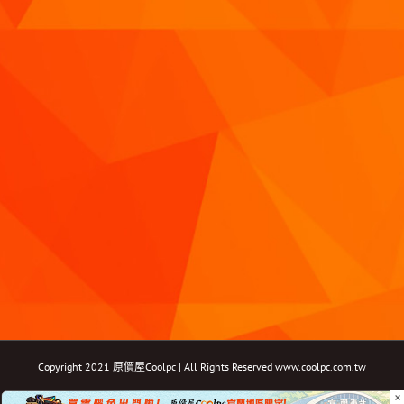
Copyright 2021 原價屋Coolpc | All Rights Reserved
www.coolpc.com.tw
×
Facebook
Instagram
YouTube
Twitter
Email: