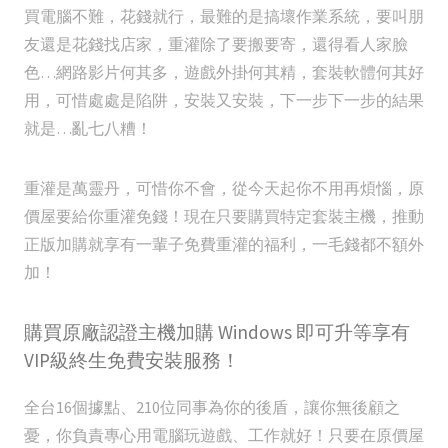
買電腦不難，花錢就行，最難的是搞壞作業系統，要叫朋
友還是花錢找店家，重灌除了要搬要寄，還得看人家臉
色…網路影片何其多，遊戲外掛何其精，套裝軟體何其好
用，可惜處處是陷阱，安裝又安裝，下一步下一步的結果
就是…亂七八糟！
重灌是萬靈丹，可惜你不會，從今天起你不用再煩惱，原
價屋要給你重灌免錢！現在只要購買特定套裝主機，推動
正版加購就享有一輩子免費重灌的福利，一毛錢都不額外
加！
購買原廠認證主機加購 Windows 即可升等享有
VIP級終生免費安裝服務！
全台16個據點、210位同事為你的後盾，讓你無後顧之
憂，你負責專心用電腦玩遊戲、工作就好！只要在原價屋