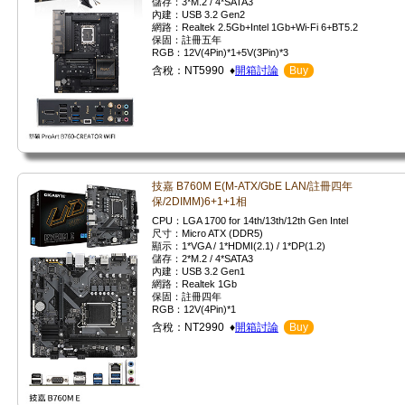
儲存：3*M.2 / 4*SATA3
內建：USB 3.2 Gen2
網路：Realtek 2.5Gb+Intel 1Gb+Wi-Fi 6+BT5.2
保固：註冊五年
RGB：12V(4Pin)*1+5V(3Pin)*3
含稅：NT5990 ♦
開箱討論
Buy
技嘉 B760M E(M-ATX/GbE LAN/註冊四年
保/2DIMM)6+1+1相
CPU：LGA 1700 for 14th/13th/12th Gen Intel
尺寸：Micro ATX (DDR5)
顯示：1*VGA / 1*HDMI(2.1) / 1*DP(1.2)
儲存：2*M.2 / 4*SATA3
內建：USB 3.2 Gen1
網路：Realtek 1Gb
保固：註冊四年
RGB：12V(4Pin)*1
含稅：NT2990 ♦
開箱討論
Buy