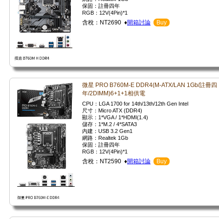
保固：註冊四年
RGB：12V(4Pin)*1
含稅：NT2690 ♦
開箱討論
Buy
微星 PRO B760M-E DDR4(M-ATX/LAN 1Gb/註冊四
年/2DIMM)6+1+1相供電
CPU：LGA 1700 for 14th/13th/12th Gen Intel
尺寸：Micro ATX (DDR4)
顯示：1*VGA / 1*HDMI(1.4)
儲存：1*M.2 / 4*SATA3
內建：USB 3.2 Gen1
網路：Realtek 1Gb
保固：註冊四年
RGB：12V(4Pin)*1
含稅：NT2590 ♦
開箱討論
Buy