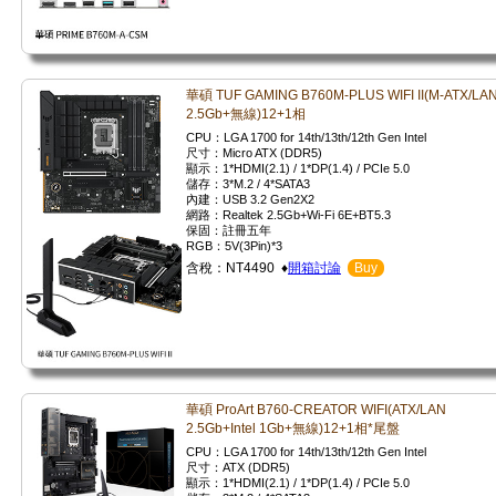
華碩 TUF GAMING B760M-PLUS WIFI II(M-ATX/LA
2.5Gb+無線)12+1相
CPU：LGA 1700 for 14th/13th/12th Gen Intel
尺寸：Micro ATX (DDR5)
顯示：1*HDMI(2.1) / 1*DP(1.4) / PCIe 5.0
儲存：3*M.2 / 4*SATA3
內建：USB 3.2 Gen2X2
網路：Realtek 2.5Gb+Wi-Fi 6E+BT5.3
保固：註冊五年
RGB：5V(3Pin)*3
含稅：NT4490 ♦
開箱討論
Buy
華碩 ProArt B760-CREATOR WIFI(ATX/LAN
2.5Gb+Intel 1Gb+無線)12+1相*尾盤
CPU：LGA 1700 for 14th/13th/12th Gen Intel
尺寸：ATX (DDR5)
顯示：1*HDMI(2.1) / 1*DP(1.4) / PCIe 5.0