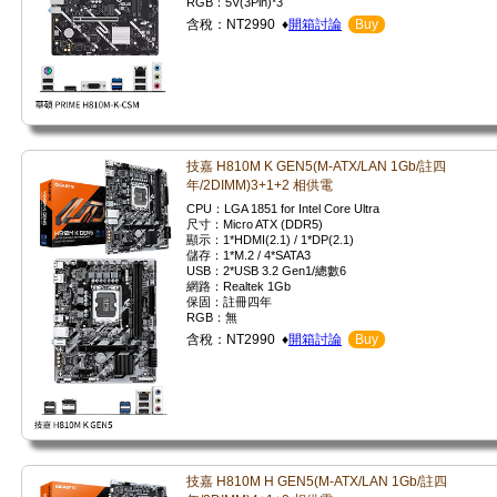
RGB：5V(3Pin)*3
含稅：NT2990 ♦
開箱討論
Buy
技嘉 H810M K GEN5(M-ATX/LAN 1Gb/註四
年/2DIMM)3+1+2 相供電
CPU：LGA 1851 for Intel Core Ultra
尺寸：Micro ATX (DDR5)
顯示：1*HDMI(2.1) / 1*DP(2.1)
儲存：1*M.2 / 4*SATA3
USB：2*USB 3.2 Gen1/總數6
網路：Realtek 1Gb
保固：註冊四年
RGB：無
含稅：NT2990 ♦
開箱討論
Buy
技嘉 H810M H GEN5(M-ATX/LAN 1Gb/註四