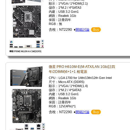
顯示：1*VGA / 1*HDMI(2.1)
儲存：1*M.2 / 4*SATA3
內建：USB 3.2 Gen1
網路：Realtek 1Gb
保固：註冊四年
RGB：無
含稅：NT2290 ♦
開箱討論
Buy
微星 PRO H610M-E(M-ATX/LAN 1Gb/註四
年/2DIMM)6+1+1 相電源
CPU：LGA 1700 for 14th/13th/12th Gen Intel
尺寸：Micro ATX (DDR5)
顯示：1*VGA / 1*HDMI(1.4)
儲存：1*M.2 / 4*SATA3
內建：USB 3.2 Gen1
網路：Realtek 1Gb
保固：註冊四年
RGB：12V(4Pin)*1
含稅：NT2290 ♦
開箱討論
Buy