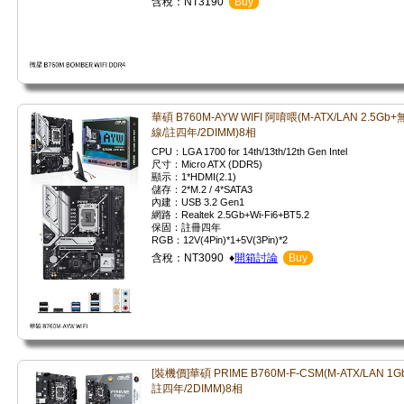
含稅：NT3190
Buy
華碩 B760M-AYW WIFI 阿唷喂(M-ATX/LAN 2.5Gb+
線/註四年/2DIMM)8相
CPU：LGA 1700 for 14th/13th/12th Gen Intel
尺寸：Micro ATX (DDR5)
顯示：1*HDMI(2.1)
儲存：2*M.2 / 4*SATA3
內建：USB 3.2 Gen1
網路：Realtek 2.5Gb+Wi-Fi6+BT5.2
保固：註冊四年
RGB：12V(4Pin)*1+5V(3Pin)*2
含稅：NT3090 ♦
開箱討論
Buy
[裝機價]華碩 PRIME B760M-F-CSM(M-ATX/LAN 1Gb
註四年/2DIMM)8相