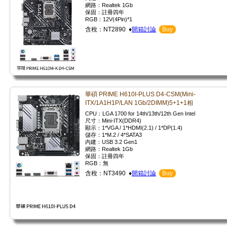
網路：Realtek 1Gb
保固：註冊四年
RGB：12V(4Pin)*1
含稅：NT2890 ♦
開箱討論
Buy
華碩 PRIME H610I-PLUS D4-CSM(Mini-
ITX/1A1H1P/LAN 1Gb/2DIMM)5+1+1相
CPU：LGA 1700 for 14th/13th/12th Gen Intel
尺寸：Mini-ITX(DDR4)
顯示：1*VGA / 1*HDMI(2.1) / 1*DP(1.4)
儲存：1*M.2 / 4*SATA3
內建：USB 3.2 Gen1
網路：Realtek 1Gb
保固：註冊四年
RGB：無
含稅：NT3490 ♦
開箱討論
Buy