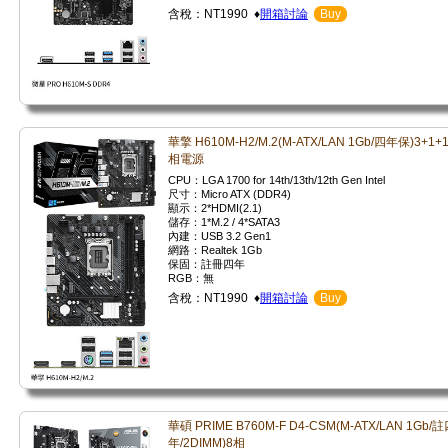
含稅：NT1990 ♦
開箱討論
Buy
華擎 H610M-H2/M.2(M-ATX/LAN 1Gb/四年保)3+1+
相電源
CPU：LGA 1700 for 14th/13th/12th Gen Intel
尺寸：Micro ATX (DDR4)
顯示：2*HDMI(2.1)
儲存：1*M.2 / 4*SATA3
內建：USB 3.2 Gen1
網路：Realtek 1Gb
保固：註冊四年
RGB：無
含稅：NT1990 ♦
開箱討論
Buy
華碩 PRIME B760M-F D4-CSM(M-ATX/LAN 1Gb/
年/2DIMM)8相