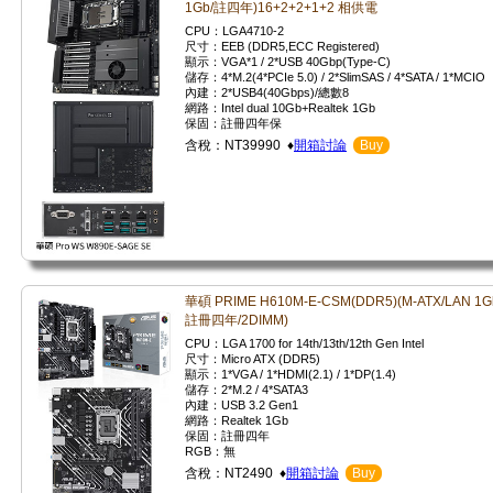
1Gb/註四年)16+2+2+1+2 相供電
CPU：LGA4710-2
尺寸：EEB (DDR5,ECC Registered)
顯示：VGA*1 / 2*USB 40Gbp(Type-C)
儲存：4*M.2(4*PCIe 5.0) / 2*SlimSAS / 4*SATA / 1*MCIO
內建：2*USB4(40Gbps)/總數8
網路：Intel dual 10Gb+Realtek 1Gb
保固：註冊四年保
含稅：NT39990 ♦
開箱討論
Buy
華碩 PRIME H610M-E-CSM(DDR5)(M-ATX/LAN 1G
註冊四年/2DIMM)
CPU：LGA 1700 for 14th/13th/12th Gen Intel
尺寸：Micro ATX (DDR5)
顯示：1*VGA / 1*HDMI(2.1) / 1*DP(1.4)
儲存：2*M.2 / 4*SATA3
內建：USB 3.2 Gen1
網路：Realtek 1Gb
保固：註冊四年
RGB：無
含稅：NT2490 ♦
開箱討論
Buy