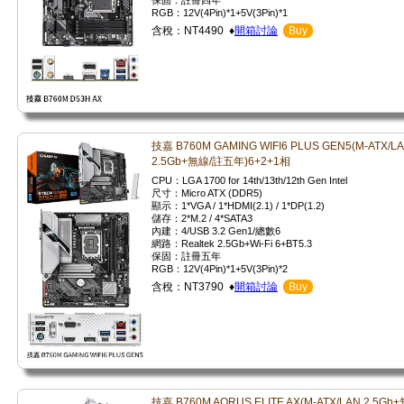
保固：註冊四年
RGB：12V(4Pin)*1+5V(3Pin)*1
含稅：NT4490 ♦
開箱討論
Buy
技嘉 B760M GAMING WIFI6 PLUS GEN5(M-ATX/L
2.5Gb+無線/註五年)6+2+1相
CPU：LGA 1700 for 14th/13th/12th Gen Intel
尺寸：Micro ATX (DDR5)
顯示：1*VGA / 1*HDMI(2.1) / 1*DP(1.2)
儲存：2*M.2 / 4*SATA3
內建：4/USB 3.2 Gen1/總數6
網路：Realtek 2.5Gb+Wi-Fi 6+BT5.3
保固：註冊五年
RGB：12V(4Pin)*1+5V(3Pin)*2
含稅：NT3790 ♦
開箱討論
Buy
技嘉 B760M AORUS ELITE AX(M-ATX/LAN 2.5Gb+