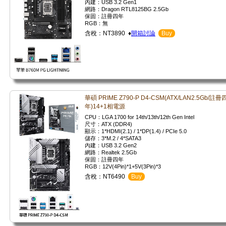
內建：USB 3.2 Gen1
網路：Dragon RTL8125BG 2.5Gb
保固：註冊四年
RGB：無
含稅：NT3890 ♦
開箱討論
Buy
華碩 PRIME Z790-P D4-CSM(ATX/LAN2.5Gb/註冊
年)14+1相電源
CPU：LGA 1700 for 14th/13th/12th Gen Intel
尺寸：ATX (DDR4)
顯示：1*HDMI(2.1) / 1*DP(1.4) / PCIe 5.0
儲存：3*M.2 / 4*SATA3
內建：USB 3.2 Gen2
網路：Realtek 2.5Gb
保固：註冊四年
RGB：12V(4Pin)*1+5V(3Pin)*3
含稅：NT6490
Buy